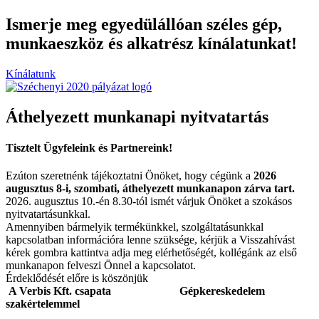
Ismerje meg egyedülállóan széles gép,
munkaeszköz és alkatrész kínálatunkat!
Kínálatunk
Áthelyezett munkanapi nyitvatartás
Tisztelt Ügyfeleink és Partnereink!
Ezúton szeretnénk tájékoztatni Önöket, hogy cégünk a
2026
augusztus 8-i, szombati, áthelyezett munkanapon zárva tart.
2026. augusztus 10.-én 8.30-tól ismét várjuk Önöket a szokásos
nyitvatartásunkkal.
Amennyiben bármelyik termékünkkel, szolgáltatásunkkal
kapcsolatban információra lenne szüksége, kérjük a Visszahívást
kérek gombra kattintva adja meg elérhetőségét, kollégánk az első
munkanapon felveszi Önnel a kapcsolatot.
Érdeklődését előre is köszönjük
A Verbis Kft. csapata
Gépkereskedelem
szakértelemmel