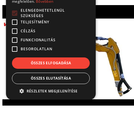
megfelelően.
Bővebben
ELENGEDHETETLENÜL
SZÜKSÉGES
TELJESÍTMÉNY
CÉLZÁS
FUNKCIONALITÁS
BESOROLATLAN
ÖSSZES ELFOGADÁSA
ÖSSZES ELUTASÍTÁSA
RÉSZLETEK MEGJELENÍTÉSE
Elengedhetetlenül szükséges
Teljesítmény
Célzás
Funkcionalitás
Gépbemutatás - Sany SY35U videó
Besorolatlan