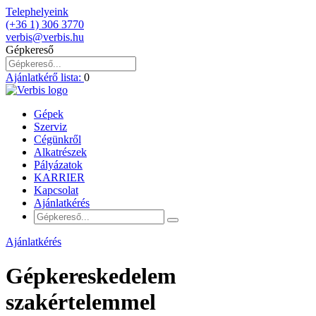
Telephelyeink
(+36 1) 306 3770
verbis@verbis.hu
Gépkereső
Ajánlatkérő lista:
0
Gépek
Szerviz
Cégünkről
Alkatrészek
Pályázatok
KARRIER
Kapcsolat
Ajánlatkérés
Ajánlatkérés
Gépkereskedelem
szakértelemmel