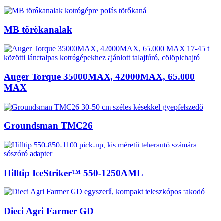
MB törőkanalak
Auger Torque 35000MAX, 42000MAX, 65.000
MAX
Groundsman TMC26
Hilltip IceStriker™ 550-1250AML
Dieci Agri Farmer GD