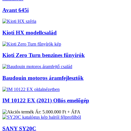
Avant 645i
Kioti HX modellcsalád
Kioti Zero Turn benzines fűnyírók
Baudouin motoros áramfejlesztők
IM 10122 EX (2021) Ollós emelőgép
Ár: 5.000.000 Ft + ÁFA
SANY SY20C