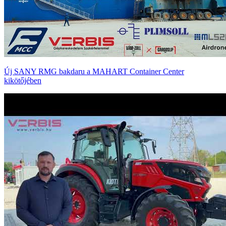
Új SANY RMG bakdaru a MAHART Container Center
kikötőjében