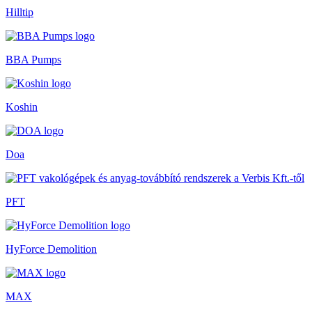
Hilltip
BBA Pumps
Koshin
Doa
PFT
HyForce Demolition
MAX