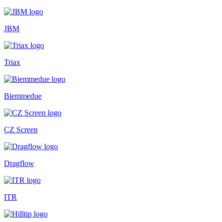
JBM
Triax
Biemmedue
CZ Screen
Dragflow
ITR