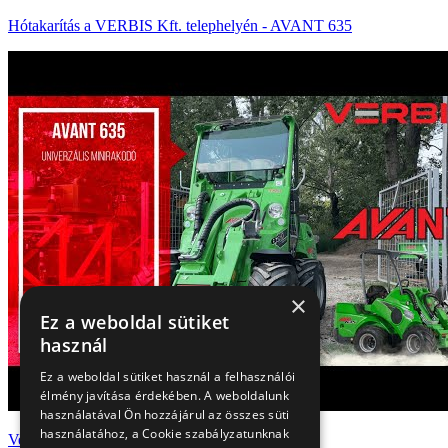
Hótakarítás a VERBIS Kft. telephelyén - AVANT 635
×
Ez a weboldal sütiket
használ
Ez a weboldal sütiket használ a felhasználói
élmény javítása érdekében. A weboldalunk
használatával Ön hozzájárul az összes süti
használatához, a Cookie szabályzatunknak
Verbis Shorts - Avant 635 univerzális minirakodó