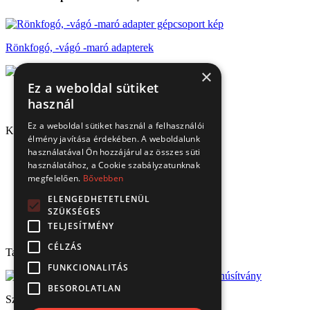
Rönkfogó, -vágó -maró adapterek
×
Ez a weboldal sütiket
használ
Ez a weboldal sütiket használ a felhasználói
Kapcsolat
élmény javítása érdekében. A weboldalunk
használatával Ön hozzájárul az összes süti
1151 Budapest, Mélyfúró u. 2/E.
használatához, a Cookie szabályzatunknak
3070 Bátonyterenye, Ózdi út 15.
megfelelően.
Bővebben
8693 Lengyeltóti, Fonyódi u. 10.
4220 Hajdúböszörmény, Bánság Tér 8.
ELENGEDHETETLENÜL
6000 Kecskemét, Budai út 137.
SZÜKSÉGES
Tel.: (+36) 1 306 3770
TELJESÍTMÉNY
Email: verbis@verbis.hu
CÉLZÁS
Tanúsítványaink
FUNKCIONALITÁS
BESOROLATLAN
Széchenyi 2020