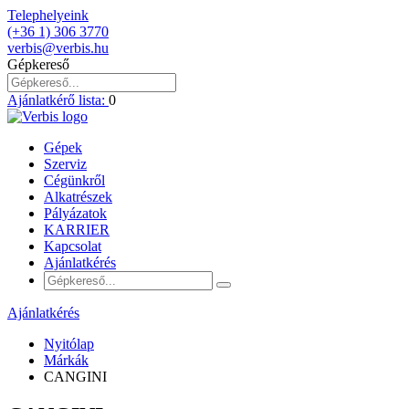
Telephelyeink
(+36 1) 306 3770
verbis@verbis.hu
Gépkereső
Ajánlatkérő lista:
0
Gépek
Szerviz
Cégünkről
Alkatrészek
Pályázatok
KARRIER
Kapcsolat
Ajánlatkérés
Ajánlatkérés
Nyitólap
Márkák
CANGINI