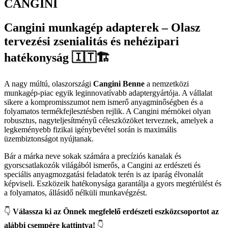
CANGINI
Cangini munkagép adapterek – Olasz
tervezési zsenialitás és nehézipari
hatékonyság
🇮🇹🏗️
A nagy múltú, olaszországi
Cangini Benne
a nemzetközi
munkagép-piac egyik leginnovatívabb adaptergyártója. A vállalat
sikere a kompromisszumot nem ismerő anyagminőségben és a
folyamatos termékfejlesztésben rejlik. A Cangini mérnökei olyan
robusztus, nagyteljesítményű céleszközöket terveznek, amelyek a
legkeményebb fizikai igénybevétel során is maximális
üzembiztonságot nyújtanak.
Bár a márka neve sokak számára a precíziós kanalak és
gyorscsatlakozók világából ismerős, a Cangini az erdészeti és
speciális anyagmozgatási feladatok terén is az iparág élvonalát
képviseli. Eszközeik hatékonysága garantálja a gyors megtérülést és
a folyamatos, állásidő nélküli munkavégzést.
👇
Válassza ki az Önnek megfelelő erdészeti eszközcsoportot az
alábbi csempére kattintva!
👇