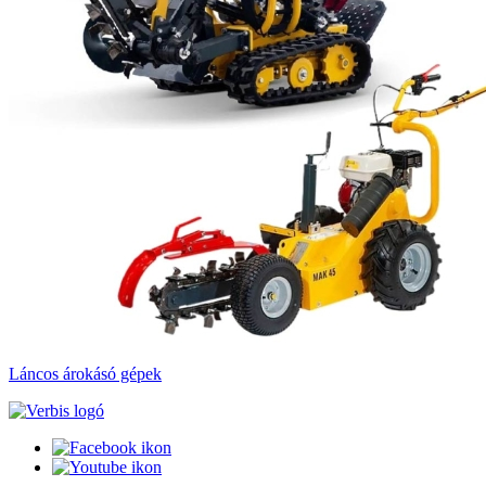
Láncos árokásó gépek