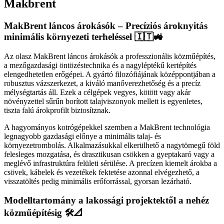
Makbrent
MakBrent láncos árokásók – Precíziós ároknyitás
minimális környezeti terheléssel 🇮🇹🚜
Az olasz MakBrent láncos árokásók a professzionális közműépítés,
a mezőgazdasági öntözéstechnika és a nagyléptékű kertépítés
elengedhetetlen erőgépei. A gyártó filozófiájának középpontjában a
robusztus vázszerkezet, a kiváló manőverezhetőség és a precíz
mélységtartás áll. Ezek a célgépek vegyes, kötött vagy akár
növényzettel sűrűn borított talajviszonyok mellett is egyenletes,
tiszta falú árokprofilt biztosítznak.
A hagyományos kotrógépekkel szemben a MakBrent technológia
legnagyobb gazdasági előnye a minimális talaj- és
környezetrombolás. Alkalmazásukkal elkerülhető a nagytömegű föld
felesleges mozgatása, és drasztikusan csökken a gyeptakaró vagy a
meglévő infrastruktúra felületi sérülése. A precízen kiemelt árokba a
csövek, kábelek és vezetékek fektetése azonnal elvégezhető, a
visszatöltés pedig minimális erőforrással, gyorsan lezárható.
Modelltartomány a lakossági projektektől a nehéz
közműépítésig 🛠️📐