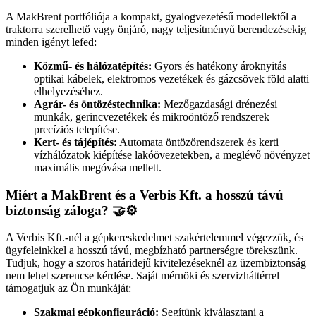
A MakBrent portfóliója a kompakt, gyalogvezetésű modellektől a
traktorra szerelhető vagy önjáró, nagy teljesítményű berendezésekig
minden igényt lefed:
Közmű- és hálózatépítés:
Gyors és hatékony ároknyitás
optikai kábelek, elektromos vezetékek és gázcsövek föld alatti
elhelyezéséhez.
Agrár- és öntözéstechnika:
Mezőgazdasági drénezési
munkák, gerincvezetékek és mikroöntöző rendszerek
precíziós telepítése.
Kert- és tájépítés:
Automata öntözőrendszerek és kerti
vízhálózatok kiépítése lakóövezetekben, a meglévő növényzet
maximális megóvása mellett.
Miért a MakBrent és a Verbis Kft. a hosszú távú
biztonság záloga? 🤝⚙️
A Verbis Kft.-nél a gépkereskedelmet szakértelemmel végezzük, és
ügyfeleinkkel a hosszú távú, megbízható partnerségre törekszünk.
Tudjuk, hogy a szoros határidejű kivitelezéseknél az üzembiztonság
nem lehet szerencse kérdése. Saját mérnöki és szervizháttérrel
támogatjuk az Ön munkáját:
Szakmai gépkonfiguráció:
Segítünk kiválasztani a