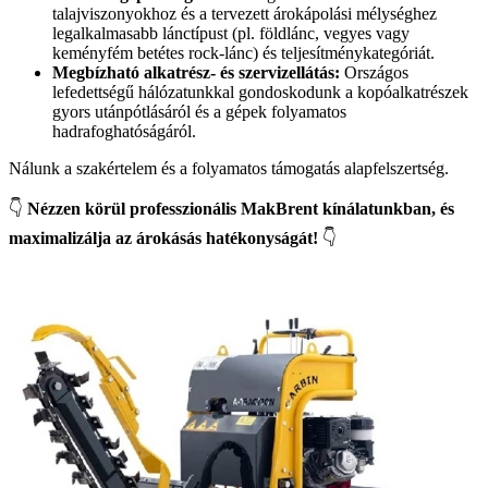
talajviszonyokhoz és a tervezett árokápolási mélységhez
legalkalmasabb lánctípust (pl. földlánc, vegyes vagy
keményfém betétes rock-lánc) és teljesítménykategóriát.
Megbízható alkatrész- és szervizellátás:
Országos
lefedettségű hálózatunkkal gondoskodunk a kopóalkatrészek
gyors utánpótlásáról és a gépek folyamatos
hadrafoghatóságáról.
Nálunk a szakértelem és a folyamatos támogatás alapfelszertség.
👇
Nézzen körül professzionális MakBrent kínálatunkban, és
maximalizálja az árokásás hatékonyságát!
👇