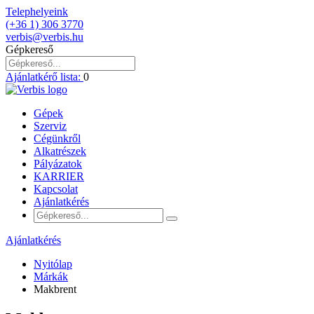
Telephelyeink
(+36 1) 306 3770
verbis@verbis.hu
Gépkereső
Ajánlatkérő lista:
0
Gépek
Szerviz
Cégünkről
Alkatrészek
Pályázatok
KARRIER
Kapcsolat
Ajánlatkérés
Ajánlatkérés
Nyitólap
Márkák
Makbrent