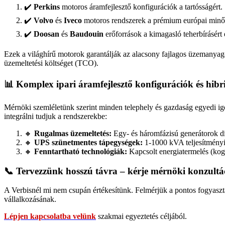
✔️
Perkins
motoros áramfejlesztő konfigurációk a tartósságért.
✔️
Volvo
és
Iveco
motoros rendszerek a prémium európai minő
✔️
Doosan
és
Baudouin
erőforrások a kimagasló teherbírásért
Ezek a világhírű motorok garantálják az alacsony fajlagos üzemanyag-f
üzemeltetési költséget (TCO).
📊 Komplex ipari áramfejlesztő konfigurációk és hib
Mérnöki szemléletünk szerint minden telephely és gazdaság egyedi igén
integrálni tudjuk a rendszerekbe:
🔸
Rugalmas üzemeltetés:
Egy- és háromfázisú generátorok dí
🔸
UPS szünetmentes tápegységek:
1-1000 kVA teljesítményi
🔸
Fenntartható technológiák:
Kapcsolt energiatermelés (kog
📞 Tervezzünk hosszú távra – kérje mérnöki konzultá
A Verbisnél mi nem csupán értékesítünk. Felmérjük a pontos fogyaszt
vállalkozásának.
Lépjen kapcsolatba velünk
szakmai egyeztetés céljából.