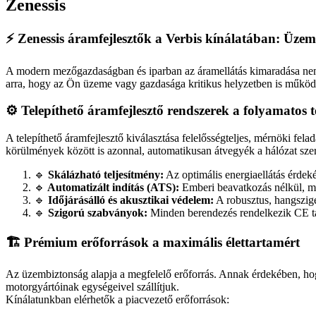
Zenessis
⚡ Zenessis áramfejlesztők a Verbis kínálatában: Üze
A modern mezőgazdaságban és iparban az áramellátás kimaradása nem 
arra, hogy az Ön üzeme vagy gazdasága kritikus helyzetben is működőké
⚙️ Telepíthető áramfejlesztő rendszerek a folyamatos t
A telepíthető áramfejlesztő kiválasztása felelősségteljes, mérnöki f
körülmények között is azonnal, automatikusan átvegyék a hálózat szer
🔹
Skálázható teljesítmény:
Az optimális energiaellátás érdek
🔹
Automatizált indítás (ATS):
Emberi beavatkozás nélkül, má
🔹
Időjárásálló és akusztikai védelem:
A robusztus, hangszigete
🔹
Szigorú szabványok:
Minden berendezés rendelkezik CE ta
🏗️ Prémium erőforrások a maximális élettartamért
Az üzembiztonság alapja a megfelelő erőforrás. Annak érdekében, hog
motorgyártóinak egységeivel szállítjuk.
Kínálatunkban elérhetők a piacvezető erőforrások: