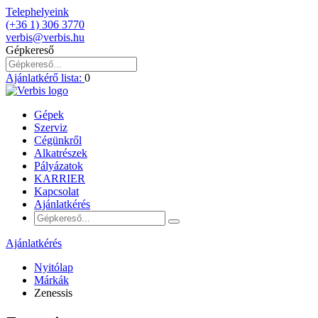
Telephelyeink
(+36 1) 306 3770
verbis@verbis.hu
Gépkereső
Ajánlatkérő lista:
0
Gépek
Szerviz
Cégünkről
Alkatrészek
Pályázatok
KARRIER
Kapcsolat
Ajánlatkérés
Ajánlatkérés
Nyitólap
Márkák
Zenessis