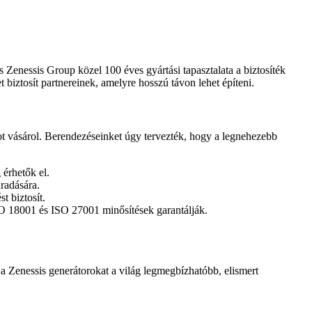
nessis Group közel 100 éves gyártási tapasztalata a biztosíték
biztosít partnereinek, amelyre hosszú távon lehet építeni.
ot vásárol. Berendezéseinket úgy tervezték, hogy a legnehezebb
érhetők el.
radására.
t biztosít.
O 18001 és ISO 27001 minősítések garantálják.
a Zenessis generátorokat a világ legmegbízhatóbb, elismert