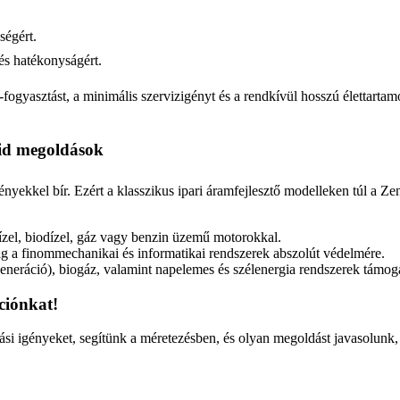
ségért.
 és hatékonyságért.
ogyasztást, a minimális szervizigényt és a rendkívül hosszú élettartamo
rid megoldások
yekkel bír. Ezért a klasszikus ipari áramfejlesztő modelleken túl a Zene
zel, biodízel, gáz vagy benzin üzemű motorokkal.
g a finommechanikai és informatikai rendszerek abszolút védelmére.
eneráció), biogáz, valamint napelemes és szélenergia rendszerek támog
ciónkat!
ási igényeket, segítünk a méretezésben, és olyan megoldást javasolunk,