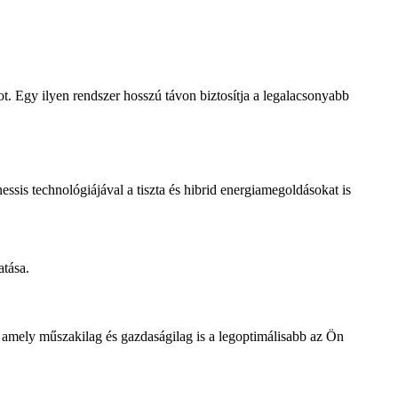
t. Egy ilyen rendszer hosszú távon biztosítja a legalacsonyabb
ssis technológiájával a tiszta és hibrid energiamegoldásokat is
atása.
 amely műszakilag és gazdaságilag is a legoptimálisabb az Ön