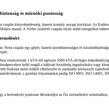
mbiztonság és mérnöki pontosság
csupán kényelmetlenség, hanem komoly anyagi kockázat. Az Endress Ze
pes marad. A Verbis szakértő csapata olyan stabil energetikai hátteret 
ermelésért
eladat. Nem csupán egy gépet, hanem üzembiztonságot és kiszámíthatóság
epét.
ében rendszereink 1 kVA-tól egészen 5000 kVA névleges teljesítményig 
sodperceken belül reagál a hálózati feszültség ingadozására vagy kima
lt burkolat tartós kültéri elhelyezést és minimális környezeti zajterhelés
núsítvánnyal, a gyártási folyamatokat pedig ISO 9001, ISO 14001, IS
y a berendezés pontosan illeszkedjen az Ön üzemeltetési szokásaihoz, 