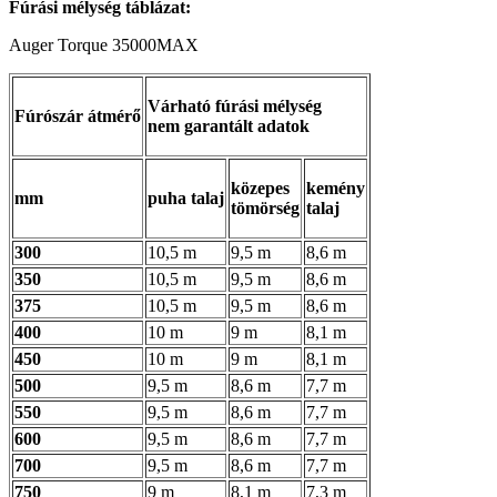
Fúrási mélység táblázat:
Auger Torque 35000MAX
Várható fúrási mélység
Fúrószár átmérő
nem garantált adatok
közepes
kemény
mm
puha talaj
tömörség
talaj
300
10,5 m
9,5 m
8,6 m
350
10,5 m
9,5 m
8,6 m
375
10,5 m
9,5 m
8,6 m
400
10 m
9 m
8,1 m
450
10 m
9 m
8,1 m
500
9,5 m
8,6 m
7,7 m
550
9,5 m
8,6 m
7,7 m
600
9,5 m
8,6 m
7,7 m
700
9,5 m
8,6 m
7,7 m
750
9 m
8,1 m
7,3 m