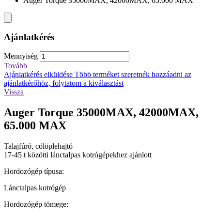
Auger Torque 35000MAX, 42000MAX, 65.000 MAX
Ajánlatkérés
Mennyiség
Tovább
Ajánlatkérés elküldése
Több terméket szeretnék hozzáadni az
ajánlatkérőhöz, folytatom a kiválasztást
Vissza
Auger Torque 35000MAX, 42000MAX,
65.000 MAX
Talajfúró, cölöplehajtó
17-45 t közötti lánctalpas kotrógépekhez ajánlott
Hordozógép típusa:
Lánctalpas kotrógép
Hordozógép tömege: