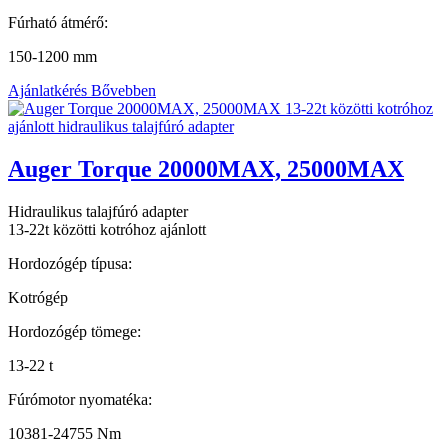
Fúrható átmérő:
150-1200 mm
Ajánlatkérés
Bővebben
Auger Torque 20000MAX, 25000MAX
Hidraulikus talajfúró adapter
13-22t közötti kotróhoz ajánlott
Hordozógép típusa:
Kotrógép
Hordozógép tömege:
13-22 t
Fúrómotor nyomatéka:
10381-24755 Nm