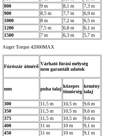
800
9 m
8,1 m
7,3 m
900
8,5 m
7,7 m
6,9 m
1000
8 m
7,2 m
6,5 m
1200
7,5 m
6,8 m
6,1 m
1500
7 m
6,3 m
5,7 m
Auger Torque 42000MAX
Várható fúrási mélység
Fúrószár átmérő
nem garantált adatok
közepes
kemény
mm
puha talaj
tömörség
talaj
300
11,5 m
10,5 m
9,6 m
350
11,5 m
10,5 m
9,6 m
375
11,5 m
10,5 m
9,6 m
400
11 m
10 m
9,1 m
450
11 m
10 m
9,1 m