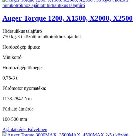
Auger Torque 1200, X1500, X2000, X2500
Hidraulikus talajfúró
750 kg-3 t közötti minikotrókhoz ajánlott
Hordozógép típusa:
Minikotró
Hordozógép tömege:
0,75-3 t
Fúrómotor nyomatéka:
1178-2847 Nm
Fúrható átmérő:
100-500 mm
Ajánlatkérés
Bővebben