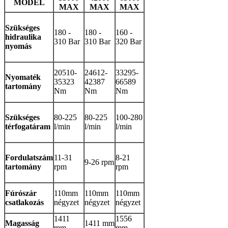
MODEL
MAX
MAX
MAX
Szükséges
180 -
180 -
160 -
hidraulika
310 Bar
310 Bar
320 Bar
nyomás
20510-
24612-
33295-
Nyomaték
35323
42387
66589
tartomány
Nm
Nm
Nm
Szükséges
80-225
80-225
100-280
térfogatáram
l/min
l/min
l/min
Fordulatszám
11-31
8-21
9-26 rpm
tartomány
rpm
rpm
Fúrószár
110mm
110mm
110mm
csatlakozás
négyzet
négyzet
négyzet
1411
1556
Magasság
1411 mm
mm
mm