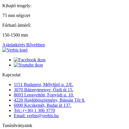
Kihajtó tengely:
75 mm négyzet
Fúrható átmérő:
150-1500 mm
Ajánlatkérés
Bővebben
Kapcsolat
1151 Budapest, Mélyfúró u. 2/E.
3070 Bátonyterenye, Ózdi út 15.
8693 Lengyeltóti, Fonyódi u. 10.
4220 Hajdúböszörmény, Bánság Tér 8.
6000 Kecskemét, Budai út 137.
Tel.: (+36) 1 306 3770
Email: verbis@verbis.hu
Tanúsítványaink