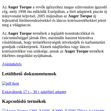
Az
Auger Torque
a vevők igényeihez magas színvonalon igazodó
cég, mely 1998 óta működik Európában, a fúró adapterek piacán új
irányvonalat képvisel. 2005 májusában az
Auger Torque
új
fejlesztésű fúróberendezésekkel és láncos kotrószerelékekkel jelent
meg a világpiacon.
Az
Auger Torque
termékek a legújabb konstrukciókkal és
csúcsminőséggel járnak élen, maximális hasznot biztosítva
vásárlóiknak, hogy termelékenységük növekedjék és karbantartási
gondjaik csökkenjenek. Akinek talajfúrókra vagy láncos
kotrószerelékre van szüksége, annak az
Auger Torque
termékek
tökéletes megoldást nyújthatnak.
Ajánlatkérés
Letölthető dokumentumok
Exkavátorok 17 t – 30 t -talajfúró adapter
Kapcsolódó termékek