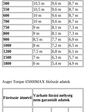
500
10,5 m
9,6 m
8,7 m
550
10,5 m
9,6 m
8,7 m
600
10 m
9,6 m
8,7 m
700
10 m
9,6 m
8,7 m
750
9 m
8,1 m
7,3 m
800
9 m
8,1 m
7,3 m
900
8,5 m
7,7 m
6,9 m
1000
8 m
7,2 m
6,5 m
1200
7,5 m
6,8 m
6,1 m
1500
7 m
6,3 m
5,7 m
1800
6 m
5,4 m
4,9 m
Auger Torque 65000MAX fúrószár adatok
Várható fúrási mélység
Fúrószár átmérő
nem garantált adatok