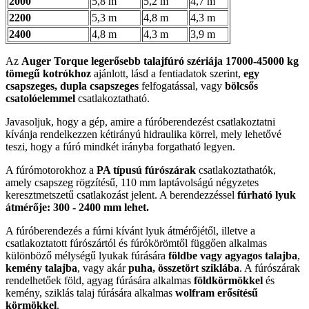
2000
5,8 m
5,2 m
4,7 m
2200
5,3 m
4,8 m
4,3 m
2400
4,8 m
4,3 m
3,9 m
Az
Auger Torque legerősebb talajfúró szériája 17000-45000 kg
tömegű kotrókhoz
ajánlott, lásd a fentiadatok szerint,
egy
csapszeges, dupla csapszeges
felfogatással, vagy
bölcsős
csatolóelemmel
csatlakoztatható.
Javasoljuk, hogy a gép, amire a fúróberendezést csatlakoztatni
kívánja rendelkezzen kétirányú hidraulika körrel, mely lehetővé
teszi, hogy a fúró mindkét irányba forgatható legyen.
A fúrómotorokhoz a
PA típusú fúrószárak
csatlakoztathatók,
amely csapszeg rögzítésű, 110 mm laptávolságú négyzetes
keresztmetszetű csatlakozást jelent. A berendezzéssel
fúrható lyuk
átmérője: 300 - 2400 mm lehet.
A fúróberendezés a fúrni kívánt lyuk átmérőjétől, illetve a
csatlakoztatott fúrószártól és fúrókörömtől függően alkalmas
különböző mélységű lyukak fúrására
földbe vagy agyagos talajba
,
kemény talajba
, vagy akár
puha, összetört sziklába
. A fúrószárak
rendelhetőek föld, agyag fúrására alkalmas
földkörmökkel
és
kemény, sziklás talaj fúrására alkalmas
wolfram erősítésű
körmökkel
.