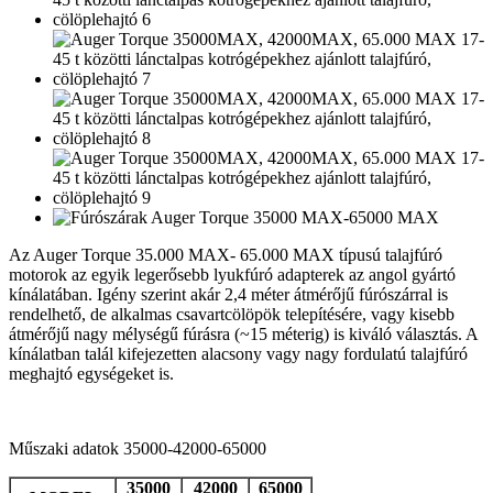
Az Auger Torque 35.000 MAX- 65.000 MAX típusú talajfúró
motorok az egyik legerősebb lyukfúró adapterek az angol gyártó
kínálatában. Igény szerint akár 2,4 méter átmérőjű fúrószárral is
rendelhető, de alkalmas csavartcölöpök telepítésére, vagy kisebb
átmérőjű nagy mélységű fúrásra (~15 méterig) is kiváló választás. A
kínálatban talál kifejezetten alacsony vagy nagy fordulatú talajfúró
meghajtó egységeket is.
Műszaki adatok 35000-42000-65000
35000
42000
65000