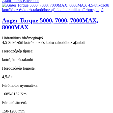
Ajánlatkérés
Bővebben
Auger Torque 5000, 7000, 7000MAX,
8000MAX
Hidraulikus fúrómeghajtó
4,5-8t közötti kotrókhoz és kotró-rakodóhoz ajánlott
Hordozógép típusa:
kotró, kotró-rakodó
Hordozógép tömege:
4,5-8 t
Fúrómotor nyomatéka:
1685-8152 Nm
Fúrható átmérő:
150-1200 mm