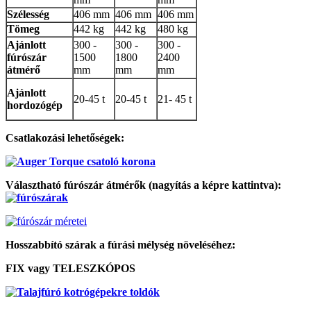
Szélesség
406 mm
406 mm
406 mm
Tömeg
442 kg
442 kg
480 kg
Ajánlott
300 -
300 -
300 -
fúrószár
1500
1800
2400
átmérő
mm
mm
mm
Ajánlott
20-45 t
20-45 t
21- 45 t
hordozógép
Csatlakozási lehetőségek:
Választható fúrószár átmérők (nagyítás a képre kattintva):
Hosszabbító szárak a fúrási mélység növeléséhez:
FIX vagy TELESZKÓPOS