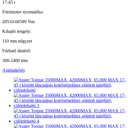
17-45 t
Fúrómotor nyomatéka:
20510-66589 Nm
Kihajtó tengely:
110 mm négyzet
Fúrható átmérő:
300-2400 mm
Ajánlatkérés