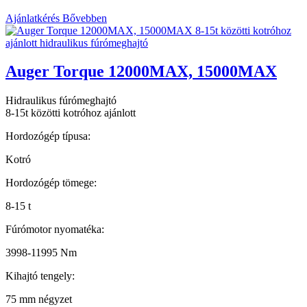
Ajánlatkérés
Bővebben
Auger Torque 12000MAX, 15000MAX
Hidraulikus fúrómeghajtó
8-15t közötti kotróhoz ajánlott
Hordozógép típusa:
Kotró
Hordozógép tömege:
8-15 t
Fúrómotor nyomatéka:
3998-11995 Nm
Kihajtó tengely:
75 mm négyzet