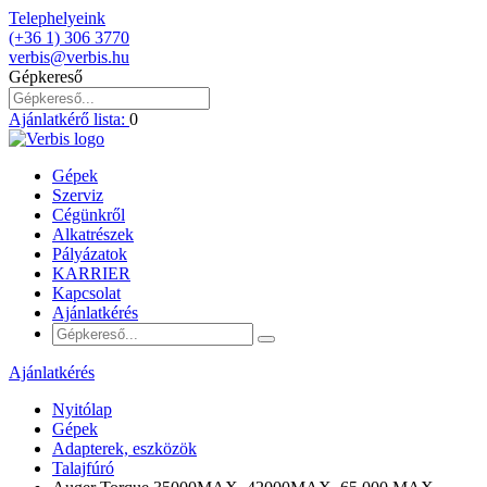
Telephelyeink
(+36 1) 306 3770
verbis@verbis.hu
Gépkereső
Ajánlatkérő lista:
0
Gépek
Szerviz
Cégünkről
Alkatrészek
Pályázatok
KARRIER
Kapcsolat
Ajánlatkérés
Ajánlatkérés
Nyitólap
Gépek
Adapterek, eszközök
Talajfúró