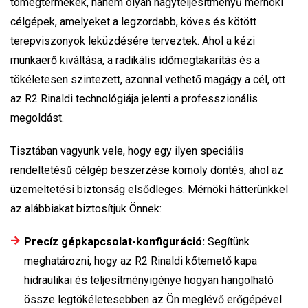
tömegtermékek, hanem olyan nagyteljesítményű mérnöki
célgépek, amelyeket a legzordabb, köves és kötött
terepviszonyok leküzdésére terveztek. Ahol a kézi
munkaerő kiváltása, a radikális időmegtakarítás és a
tökéletesen szintezett, azonnal vethető magágy a cél, ott
az R2 Rinaldi technológiája jelenti a professzionális
megoldást.
Tisztában vagyunk vele, hogy egy ilyen speciális
rendeltetésű célgép beszerzése komoly döntés, ahol az
üzemeltetési biztonság elsődleges. Mérnöki hátterünkkel
az alábbiakat biztosítjuk Önnek:
Precíz gépkapcsolat-konfiguráció:
Segítünk
meghatározni, hogy az R2 Rinaldi kőtemető kapa
hidraulikai és teljesítményigénye hogyan hangolható
össze legtökéletesebben az Ön meglévő erőgépével