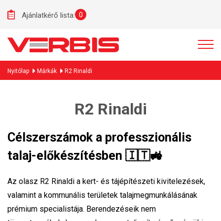
0
Ajánlatkérő lista:
Nyitólap
Márkák
R2 Rinaldi
R2 Rinaldi
Célszerszámok a professzionális
talaj-előkészítésben 🇮🇹🚜
Az olasz R2 Rinaldi a kert- és tájépítészeti kivitelezések,
valamint a kommunális területek talajmegmunkálásának
prémium specialistája. Berendezéseik nem