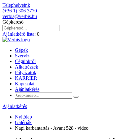
Telephelyeink
(+36 1) 306 3770
verbis@verbis.hu
Gépkereső
Ajánlatkérő lista:
0
Gépek
Szerviz
Cégünkről
Alkatrészek
Pályázatok
KARRIER
Kapcsolat
Ajánlatkérés
Ajánlatkérés
Nyitólap
Galériák
Napi karbantartás - Avant 528 - video