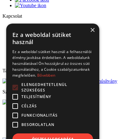
Kapcsolat
1151 Budapest, Mélyfúró u. 2/E.
×
3070 Bátonyterenye, Ózdi út 15.
Ez a weboldal sütiket
8693 Lengyeltóti, Fonyódi u. 10.
használ
4220 Hajdúböszörmény, Bánság Tér 8.
6000 Kecskemét, Budai út 137.
Ez a weboldal sütiket használ a felhasználói
Tel.: (+36) 1 306 3770
élmény javítása érdekében. A weboldalunk
Email: verbis@verbis.hu
használatával Ön hozzájárul az összes süti
használatához, a Cookie szabályzatunknak
Tanúsítványaink
megfelelően.
Bővebben
ELENGEDHETETLENÜL
SZÜKSÉGES
Széchenyi 2020
TELJESÍTMÉNY
CÉLZÁS
© Verbis Kft 2026
FUNKCIONALITÁS
ÁSZF
Adatvédelem
BESOROLATLAN
Impresszum