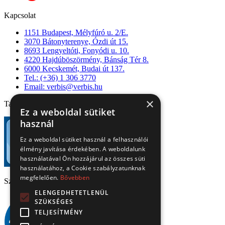
Kapcsolat
1151 Budapest, Mélyfúró u. 2/E.
3070 Bátonyterenye, Ózdi út 15.
8693 Lengyeltóti, Fonyódi u. 10.
4220 Hajdúböszörmény, Bánság Tér 8.
6000 Kecskemét, Budai út 137.
Tel.: (+36) 1 306 3770
Email: verbis@verbis.hu
×
Tanúsítványaink
Ez a weboldal sütiket
használ
Ez a weboldal sütiket használ a felhasználói
élmény javítása érdekében. A weboldalunk
használatával Ön hozzájárul az összes süti
használatához, a Cookie szabályzatunknak
megfelelően.
Bővebben
Széchenyi 2020
ELENGEDHETETLENÜL
SZÜKSÉGES
TELJESÍTMÉNY