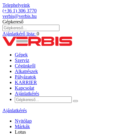
Telephelyeink
(+36 1) 306 3770
verbis@verbis.hu
Gépkereső
Ajánlatkérő lista:
0
Gépek
Szerviz
Cégünkről
Alkatrészek
Pályázatok
KARRIER
Kapcsolat
Ajánlatkérés
Ajánlatkérés
Nyitólap
Márkák
Lotus