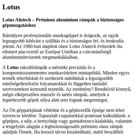
Lotus
Lotus Alutech – Prémium alumínium rámpák a biztonságos
gépmozgatáshoz
Bármilyen professzionális munkagéppel is dolgozik, az egyik
legnagyobb kihívást a szállítás és a biztonságos fel- és lerakodás
jelenti. Az 1980-ban alapított olasz Lotus Alutech évtizedek óta
elismert piacvezető az Európai Unióban a csúcsminőségű
alumíniumötvözetek megmunkálásában.
A
Lotus
rakodórámpák a mérnöki precizitás és a
kompromisszummentes munkavédelem mintapéldái. Minden egyes
termék teherbírását és szerkezeti stabilitását a legszigorúbb
minőségellenőrzési folyamatokkal és független tanúsító
szervezeteken keresztül tesztelik. Az eredmény? Rendkívül könnyű,
mégis elképesztően masszív és tartós rámpák, amelyek a
legnehezebb gépek súlya alatt sem fognak megremegni.
Az Ön gépparkjának védelme és a gépkezelők épsége nem lehet
szerencse kérdése. Tapasztalt csapatunkkal pontosan kalkulálunk: a
géptípus, a súly, a hernyótalp vagy gumiabroncs-kialakítás, valamint
a tengelytáv alapján a legbiztonságosabb prémium olasz rámpát
ajánljuk Önnek. Ha hosszú távon kiszámítható, stabil beszállítót