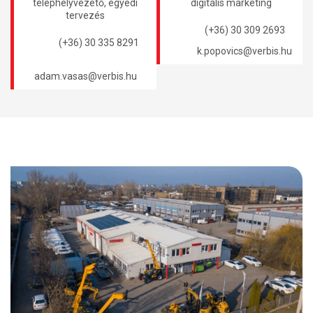
telephelyvezető, egyedi
digitális marketing
tervezés
(+36) 30 309 2693
(+36) 30 335 8291
k.popovics@verbis.hu
adam.vasas@verbis.hu