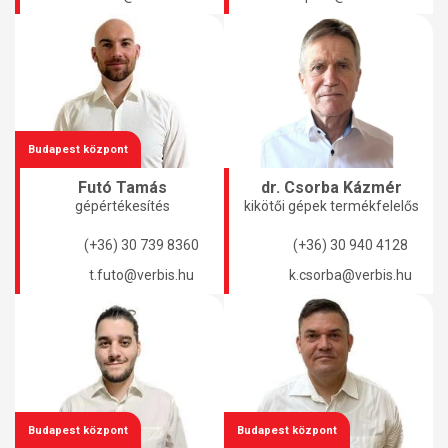
Budapest központ
dr. Csorba Kázmér
Futó Tamás
kikötői gépek termékfelelős
gépértékesítés
(+36) 30 940 4128
(+36) 30 739 8360
k.csorba@verbis.hu
t.futo@verbis.hu
Budapest központ
Budapest központ