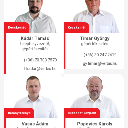
Kecskemét
Kecskemét
Kádár Tamás
Timár György
telephelyvezető,
gépértékesítés
gépértékesítés
(+36) 30 247 2419
(+36) 70 703 7570
gy.timar@verbis.hu
t.kadar@verbis.hu
Bátonyterenye
Budapest központ
Vasas Ádám
Popovics Károly