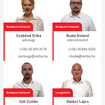
Budapest központ
Budapest központ
Szabóné Erika
Budai Roland
pénzügy
szervizvezető
(+36) 30 309 2574
(+36) 30 846 4250
penzugy@verbis.hu
r.budai@verbis.hu
Budapest központ
Lengyeltóti
Süli Zoltán
Balázs Lajos