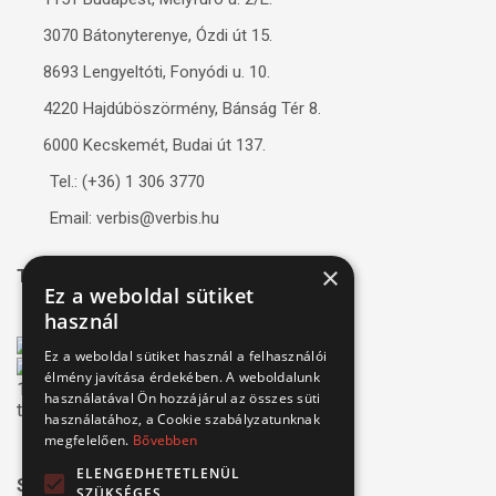
3070 Bátonyterenye, Ózdi út 15.
8693 Lengyeltóti, Fonyódi u. 10.
4220 Hajdúböszörmény, Bánság Tér 8.
6000 Kecskemét, Budai út 137.
Tel.: (+36) 1 306 3770
Email: verbis@verbis.hu
×
Tanúsítványaink
Ez a weboldal sütiket
használ
Ez a weboldal sütiket használ a felhasználói
élmény javítása érdekében. A weboldalunk
használatával Ön hozzájárul az összes süti
használatához, a Cookie szabályzatunknak
megfelelően.
Bővebben
ELENGEDHETETLENÜL
Széchenyi 2020
SZÜKSÉGES