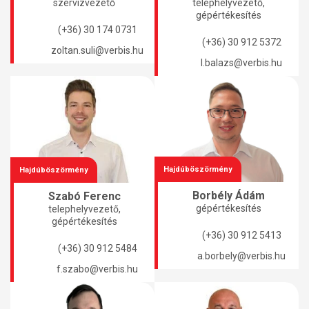
szervizvezető
telephelyvezető,
gépértékesítés
(+36) 30 174 0731
(+36) 30 912 5372
zoltan.suli@verbis.hu
l.balazs@verbis.hu
Hajdúböszörmény
Hajdúböszörmény
Borbély Ádám
Szabó Ferenc
gépértékesítés
telephelyvezető,
gépértékesítés
(+36) 30 912 5413
(+36) 30 912 5484
a.borbely@verbis.hu
f.szabo@verbis.hu