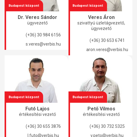
Budapest központ
Budapest központ
Dr. Veres Sándor
Veres Áron
ügyvezető
szivattyú üzletágvezető,
ügyvezető
(+36) 30 984 6156
(+36) 30 653 6741
s.veres@verbis.hu
aron.veres@verbis.hu
Budapest központ
Budapest központ
Futó Lajos
Pető Vilmos
értékesítési vezető
értékesítési vezető
(+36) 30 655 3876
(+36) 30 732 5325
l.futo@verbis.hu
v.peto@verbis.hu