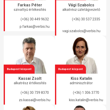
Farkas Péter
Vági Szabolcs
szivattyú értékesítés
alkatrész üzletágvezető
(+36) 30 449 9632
(+36) 30 537 2335
p.farkas@verbis.hu
vagi.szabolcs@verbis.hu
Budapest központ
Budapest központ
Kassai Zsolt
Kiss Katalin
alkatrész értékesítés
adminisztrátor
(+36) 30 739 8370
(+36) 1 306 3770
zs.kassai@verbis.hu
kiss.katalin@verbis.hu