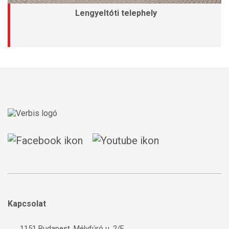
Lengyeltóti telephely
Kapcsolat
1151 Budapest, Mélyfúró u. 2/E.