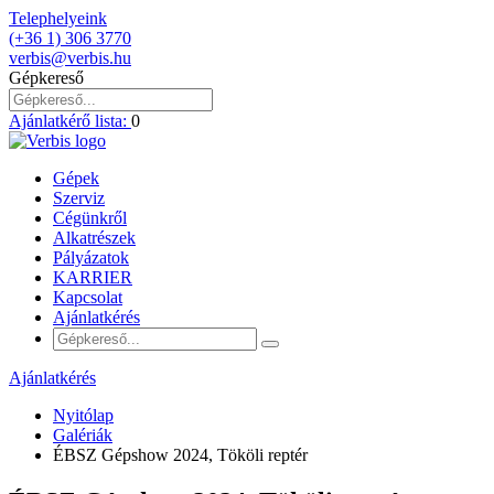
Telephelyeink
(+36 1) 306 3770
verbis@verbis.hu
Gépkereső
Ajánlatkérő lista:
0
Gépek
Szerviz
Cégünkről
Alkatrészek
Pályázatok
KARRIER
Kapcsolat
Ajánlatkérés
Ajánlatkérés
Nyitólap
Galériák
ÉBSZ Gépshow 2024, Tököli reptér