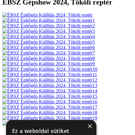
ÉBSZ Gépshow 2024, Tököli reptér
×
Ez a weboldal sütiket