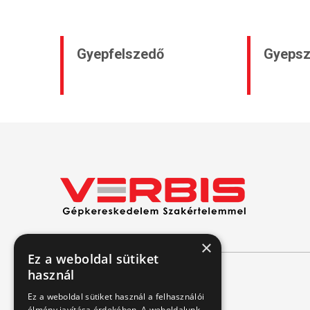
Gyepfelszedő
Gyepsz
×
Ez a weboldal sütiket
használ
Kapcsolat
Ez a weboldal sütiket használ a felhasználói
élmény javítása érdekében. A weboldalunk