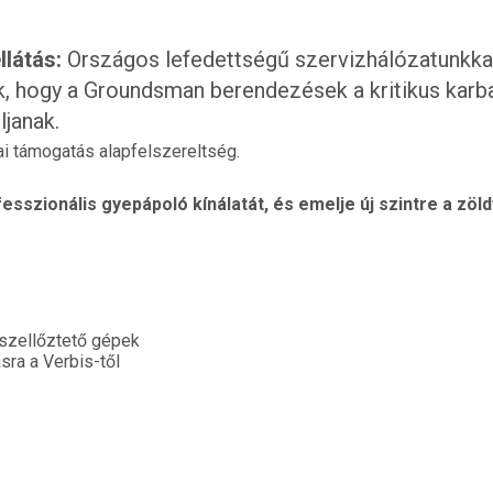
llátás:
Országos lefedettségű szervizhálózatunkkal 
uk, hogy a Groundsman berendezések a kritikus karb
ljanak.
i támogatás alapfelszereltség.
szionális gyepápoló kínálatát, és emelje új szintre a zöld