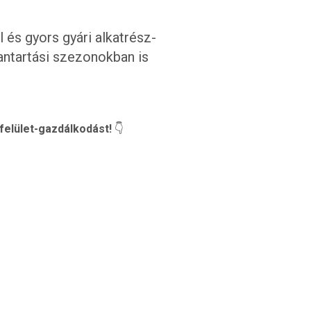
és gyors gyári alkatrész-
antartási szezonokban is
felület-gazdálkodást!
👇