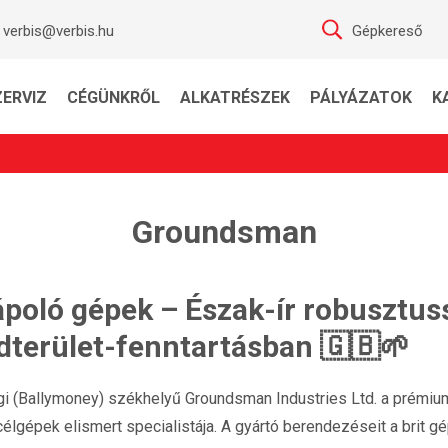
verbis@verbis.hu
Gépkereső
ZERVIZ
CÉGÜNKRŐL
ALKATRÉSZEK
PÁLYÁZATOK
K
Groundsman
oló gépek – Észak-ír robusztus
ldterület-fenntartásban 🇬🇧🌱
ági (Ballymoney) székhelyű Groundsman Industries Ltd. a prémiu
gépek elismert specialistája. A gyártó berendezéseit a brit gép