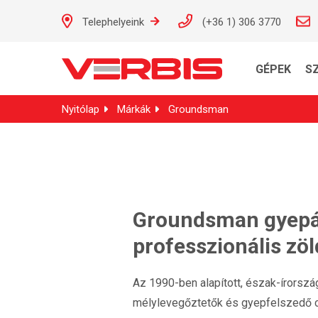
Telephelyeink
(+36 1) 306 3770
GÉPEK
S
Nyitólap
Márkák
Groundsman
Groundsman gyepáp
professzionális zö
Az 1990-ben alapított, észak-írorsz
mélylevegőztetők és gyepfelszedő cél