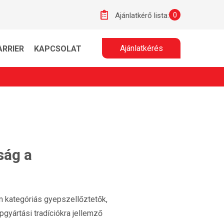
0
Ajánlatkérő lista:
Ajánlatkérés
ARRIER
KAPCSOLAT
ság a
m kategóriás gyepszellőztetők,
gyártási tradíciókra jellemző