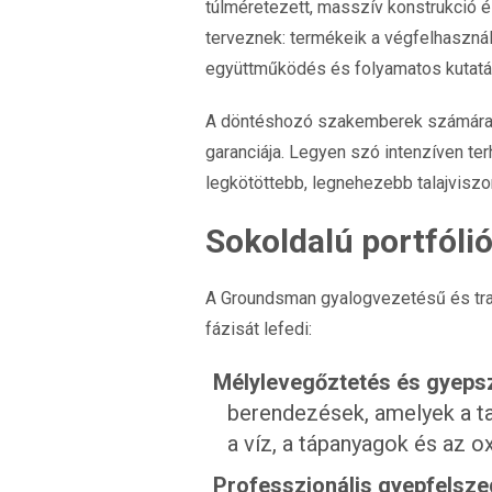
túlméretezett, masszív konstrukció
terveznek: termékeik a végfelhasznál
együttműködés és folyamatos kutatá
A döntéshozó szakemberek számára 
garanciája. Legyen szó intenzíven ter
legkötöttebb, legnehezebb talajviszo
Sokoldalú portfólió
A Groundsman gyalogvezetésű és tra
fázisát lefedi:
Mélylevegőztetés és gyepsz
berendezések, amelyek a t
a víz, a tápanyagok és az o
Professzionális gyepfelsze