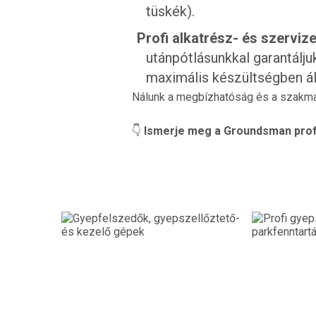
tüskék).
Profi alkatrész- és szervize
utánpótlásunkkal garantálj
maximális készültségben ál
Nálunk a megbízhatóság és a szakma
👇
Ismerje meg a Groundsman profes