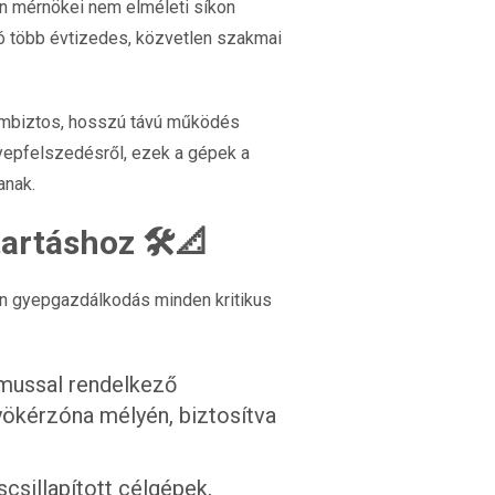
n mérnökei nem elméleti síkon
ló több évtizedes, közvetlen szakmai
mbiztos, hosszú távú működés
 gyepfelszedésről, ezek a gépek a
anak.
tartáshoz 🛠️📐
n gyepgazdálkodás minden kritikus
zmussal rendelkező
ökérzóna mélyén, biztosítva
csillapított célgépek,