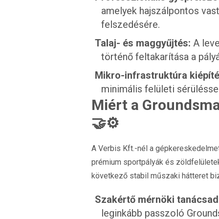
amelyek hajszálpontos vas
felszedésére.
Talaj- és maggyűjtés:
A leve
történő feltakarítása a pályá
Mikro-infrastruktúra kiépíté
minimális felületi sérülésse
Miért a Groundsman
🤝⚙️
A Verbis Kft.-nél a gépkereskedelme
prémium sportpályák és zöldfelülete
következő stabil műszaki hátteret biz
Szakértő mérnöki tanácsad
leginkább passzoló Grounds