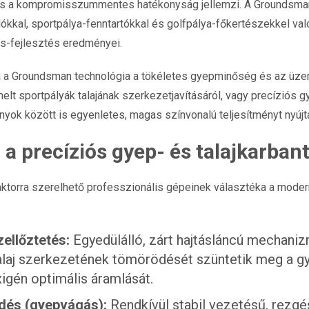
 és a kompromisszummentes hatékonyság jellemzi. A Groundsma
ókkal, sportpálya-fenntartókkal és golfpálya-főkertészekkel va
s-fejlesztés eredményei.
a Groundsman technológia a tökéletes gyepminőség és az üze
helt sportpályák talajának szerkezetjavításáról, vagy precíziós
nyok között is egyenletes, magas színvonalú teljesítményt nyújt
 a precíziós gyep- és talajkarban
ktorra szerelhető professzionális gépeinek választéka a moder
ellőztetés:
Egyedülálló, zárt hajtásláncú mechani
alaj szerkezetének tömörödését szüntetik meg a gy
xigén optimális áramlását.
dés (gyepvágás):
Rendkívül stabil vezetésű, rezgés