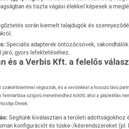
tagságban és tiszta vágási élekkel képesek a meg
gőztetés során kiemelt talajdugók és szennyeződ
król.
s:
Speciális adapterek öntözőcsövek, vakondhálók v
l járó, gyors lefektetéséhez.
 és a Verbis Kft. a felelős válas
t szakértelemmel végezzük, és a vevőinkkel a hosszú távú partn
k fenntartása szigorú menetrendhez kötött, ahol a gépleállás 
tosítja Önnek:
ás:
Segítünk kiválasztani a területi adottságokhoz 
man konfigurációt és tüske-/késrendszereket (pl. 