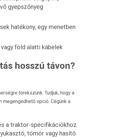
lévő gyepszőnyeg
ések hatékony, egy menetben
agy föld alatti kábelek
ztás hosszú távon?
erségre törekszünk. Tudjuk, hogy a
nem megengedhető opció. Cégünk a
és a traktor-specifikációkhoz
lyukasztó, tömör vagy hasító