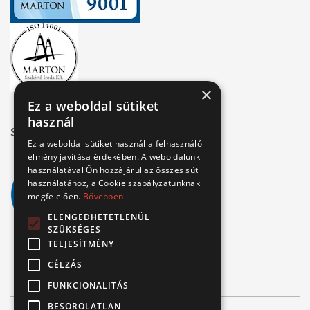
×
Ez a weboldal sütiket
használ
Széchenyi 2020
Ez a weboldal sütiket használ a felhasználói
élmény javítása érdekében. A weboldalunk
használatával Ön hozzájárul az összes süti
használatához, a Cookie szabályzatunknak
megfelelően.
Bővebben
ELENGEDHETETLENÜL
SZÜKSÉGES
TELJESÍTMÉNY
CÉLZÁS
FUNKCIONALITÁS
BESOROLATLAN