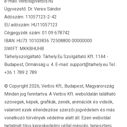
e-mail:
verbis@verbis.hu
Ügyvezető: Dr. Veres Sándor
Adószám: 11057123-2-42
EU adószám: HU11057123
Cégjegyzék szám: 01 09 678742
IBAN: HU73 10103836 72508800 00000000
SWIFT: MKKBHUHB
Tárhelyszolgáltató: Tárhely.Eu Szolgáltató Kft. 1144 -
Budapest, Ormánság u. 4. E-mail:
support@tarhely.eu
Tel.:
+36 1 789 2 789
© Copyright 2026, Verbis Kft., Budapest, Magyarország
Minden jog fenntartva. A Verbis Kft. weboldalán található
szövegek, képek, grafikák, zenék, animációk és videók,
valamint ezek elrendezése szerzői jogvédelem és más
vonatkozó törvények védelme alatt áll. Ezen weboldal
tartalmát tilos kereskedelmi céllal másolni, terjeszteni,