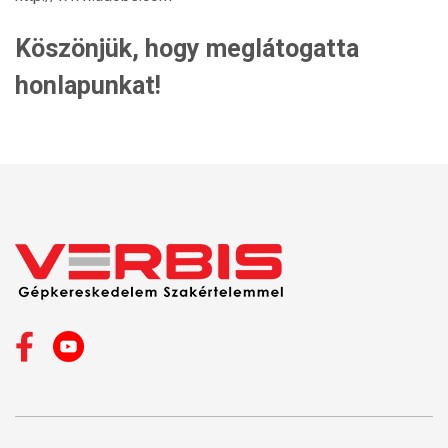
Köszönjük, hogy meglátogatta
honlapunkat!