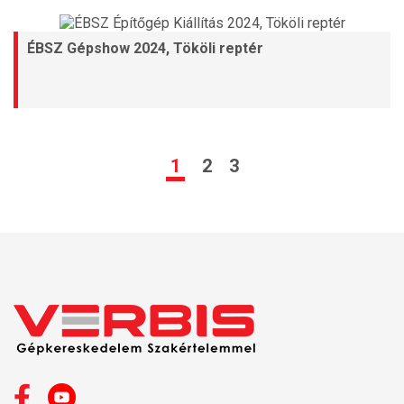
ÉBSZ Gépshow 2024, Tököli reptér
1
2
3