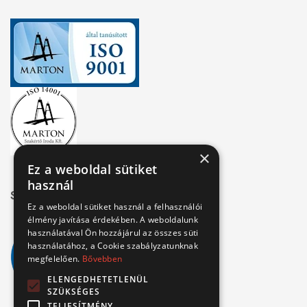
×
Ez a weboldal sütiket
használ
Széchenyi 2020
Ez a weboldal sütiket használ a felhasználói
élmény javítása érdekében. A weboldalunk
használatával Ön hozzájárul az összes süti
használatához, a Cookie szabályzatunknak
megfelelően.
Bővebben
ELENGEDHETETLENÜL
SZÜKSÉGES
TELJESÍTMÉNY