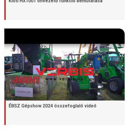
Kioti HX1001 önvezető funkció bemutatása
ÉBSZ Gépshow 2024 összefoglaló videó