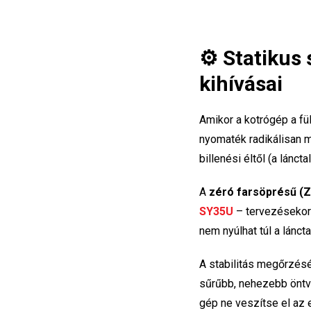
⚙️ Statikus 
kihívásai
Amikor a kotrógép a fü
nyomaték radikálisan m
billenési éltől (a lánct
A
zéró farsöprésű (Z
SY35U
– tervezésekor 
nem nyúlhat túl a lánc
A stabilitás megőrzés
sűrűbb, nehezebb öntvé
gép ne veszítse el az 