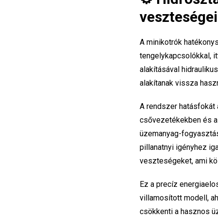
veszteségei
A minikotrók hatékony
tengelykapcsolókkal, it
alakításával hidraulik
alakítanak vissza has
A rendszer hatásfokát 
csővezetékekben és a s
üzemanyag-fogyasztást
pillanatnyi igényhez ig
veszteségeket, ami kö
Ez a precíz energiaelo
villamosított modell, 
csökkenti a hasznos ü