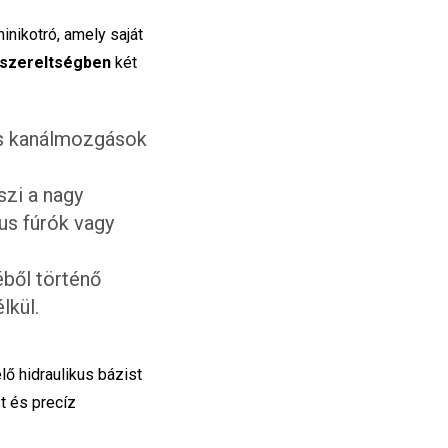
inikotró, amely saját
lszereltségben
két
és kanálmozgások
szi a nagy
us fúrók vagy
éből történő
lkül.
lő hidraulikus bázist
t és precíz