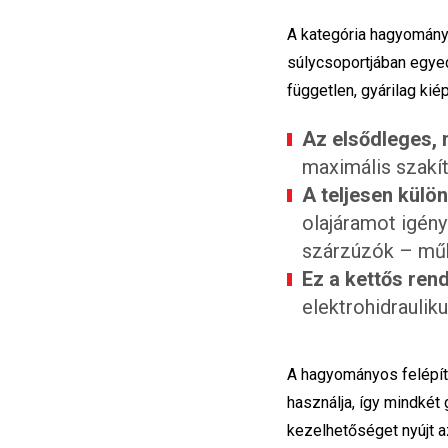
A kategória hagyomány
súlycsoportjában egyed
független, gyárilag kiép
Az elsődleges, 
maximális szakít
A teljesen külö
olajáramot igény
szárzúzók – mű
Ez a kettős ren
elektrohidraulik
A hagyományos felép
használja, így mindkét
kezelhetőséget nyújt 