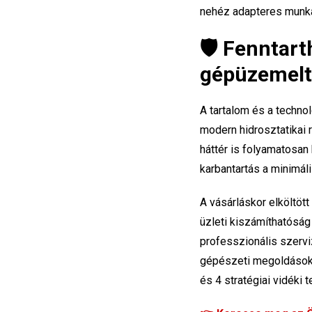
nehéz adapteres munk
🛡️ Fenntar
gépüzemelt
A tartalom és a techn
modern hidrosztatikai 
háttér is folyamatosan 
karbantartás a minimáli
A vásárláskor elköltö
üzleti kiszámíthatóság
professzionális szervi
gépészeti megoldások é
és 4 stratégiai vidéki