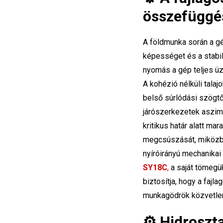
összefüggé
A földmunka során a gé
képességet és a stabili
nyomás a gép teljes üz
A kohézió nélküli tala
belső súrlódási szögtő
járószerkezetek aszimm
kritikus határ alatt m
megcsúszását, miközben
nyíróirányú mechanikai
SY18C
,
a saját tömegü
biztosítja, hogy a fajl
munkagödrök közvetlen
⚙️ Hidroszta