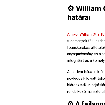
⚙️ William 
határai
Amikor William Otis 18
tudományok fókuszában 
fogaskerekes áttételek
anyagtudomány és a na
integritást és a komol
A modern infrastruktú
névleges kilowatt-telje
hidrosztatikus hajtásl
rendelkező munkaterül
⚙️ A fajlag