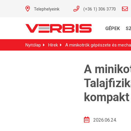
Telephelyeink
(+36 1) 306 3770
GÉPEK
S
Nyitólap
Hírek
A minikotrók gépészete és mechani
A miniko
Talajfizi
kompakt
2026.06.24.