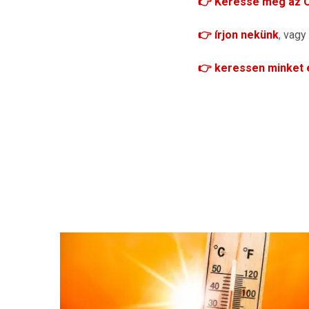
👉 Keresse meg az Ö
👉 írjon nekünk
,
vagy
👉 keressen minket 