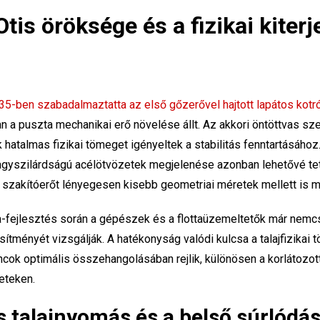
Otis öröksége és a fizikai kiter
35-ben szabadalmaztatta az első gőzerővel hajtott lapátos kot
a puszta mechanikai erő növelése állt. Az akkori öntöttvas sze
 hatalmas fizikai tömeget igényeltek a stabilitás fenntartásáho
gyszilárdságú acélötvözetek megjelenése azonban lehetővé tet
y szakítóerőt lényegesen kisebb geometriai méretek mellett is 
ra-fejlesztés során a gépészek és a flottaüzemeltetők már nemc
sítményét vizsgálják. A hatékonyság valódi kulcsa a talajfizikai
áncok optimális összehangolásában rejlik, különösen a korlátozo
eteken.
os talajnyomás és a belső súrlódás