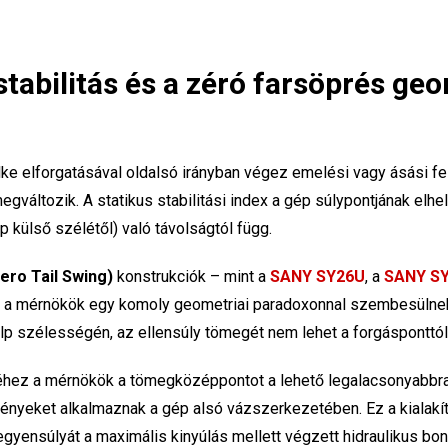
stabilitás és a zéró farsöprés geo
lke elforgatásával oldalsó irányban végez emelési vagy ásási fel
egváltozik. A statikus stabilitási index a gép súlypontjának elh
alp külső szélétől) való távolságtól függ.
ero Tail Swing)
konstrukciók – mint a
SANY SY26U
, a
SANY S
a mérnökök egy komoly geometriai paradoxonnal szembesülnek. 
talp szélességén, az ellensúly tömegét nem lehet a forgáspontt
éhez a mérnökök a tömegközéppontot a lehető legalacsonyabbra 
nyeket alkalmaznak a gép alsó vázszerkezetében. Ez a kialakítá
egyensúlyát a maximális kinyúlás mellett végzett hidraulikus b