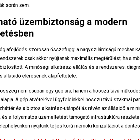
ák során sem.
tható üzembiztonság a modern
etésben
ológiafejlődés szorosan összefügg: a nagyszilárdságú mechani
rendszerek csak akkor nyújtanak maximális megtérülést, ha a mö
biztosított. A minőségi alkatrész-ellátás és a rendszeres, diagn
s állásidő elérésének alapfeltétele.
tt összeg nem csupán egy gép ára, hanem a hosszú távú működés
 alapja. A gép átvételével ügyfeleinkkel hosszú távú szakmai par
zháttér és a biztos alkatrész-utánpótlás révén az állásidő a min
s a folyamatos üzemeltetést támogató infrastruktúra részletei
 telephelyünkön nyújtunk teljes körű mérnöki konzultációt a dönt