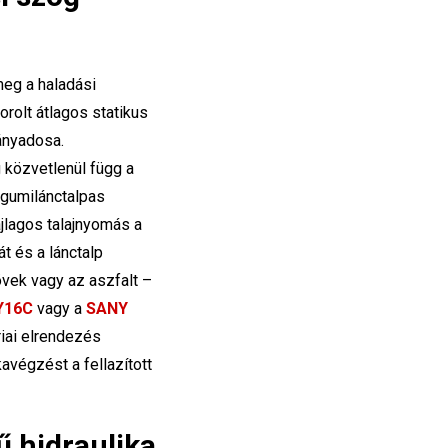
meg a haladási
orolt átlagos statikus
hányadosa.
g közvetlenül függ a
 gumilánctalpas
ajlagos talajnyomás a
t és a lánctalp
vek vagy az aszfalt –
Y16C
vagy a
SANY
iai elrendezés
avégzést a fellazított
ű hidraulika