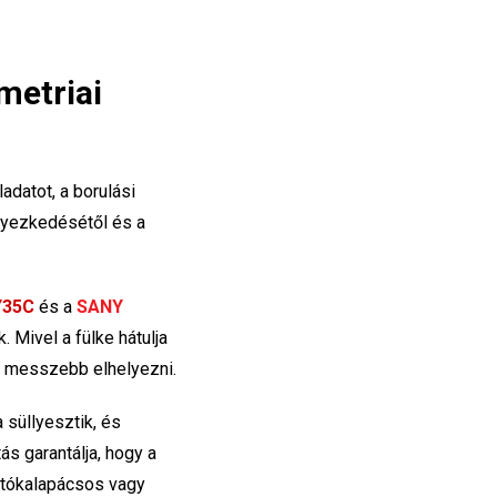
metriai
adatot, a borulási
elyezkedésétől és a
Y35C
és a
SANY
Mivel a fülke hátulja
ól messzebb elhelyezni.
süllyesztik, és
s garantálja, hogy a
ontókalapácsos vagy