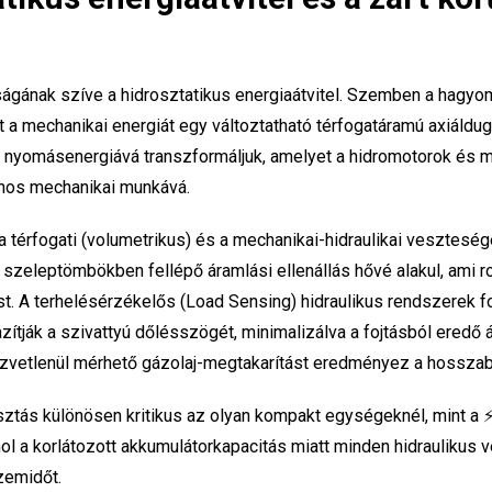
ságának szíve a hidrosztatikus energiaátvitel. Szemben a hag
t a mechanikai energiát egy változtatható térfogatáramú axiáldug
us nyomásenergiává transzformáljuk, amelyet a hidromotorok és
znos mechanikai munkává.
a térfogati (volumetrikus) és a mechanikai-hidraulikai vesztesé
zeleptömbökben fellépő áramlási ellenállás hővé alakul, ami ron
. A terhelésérzékelős (Load Sensing) hidraulikus rendszerek f
azítják a szivattyú dőlésszögét, minimalizálva a fojtásból eredő 
zvetlenül mérhető gázolaj-megtakarítást eredményez a hossza
sztás különösen kritikus az olyan kompakt egységeknél, mint a 
ahol a korlátozott akkumulátorkapacitás miatt minden hidraulikus
zemidőt.