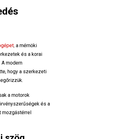
jedés
rógépet
,
a mérnöki
rkezetek és a korai
z. A modern
te, hogy a szerkezeti
megőrizzük.
sak a motorok
 törvényszerűségek és a
tt mozgástérrel
i szög