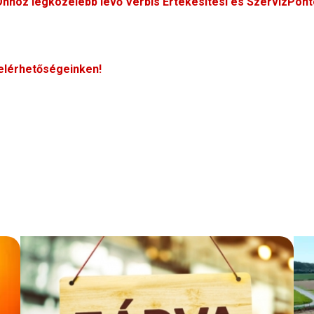
nhöz legközelebb levő Verbis Értékesítési és SzervízPont
elérhetőségeinken!