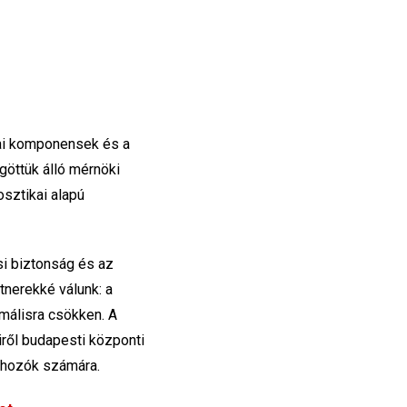
kai komponensek és a
göttük álló mérnöki
osztikai alapú
i biztonság és az
tnerekké válunk: a
imálisra csökken. A
ről budapesti központi
éshozók számára.