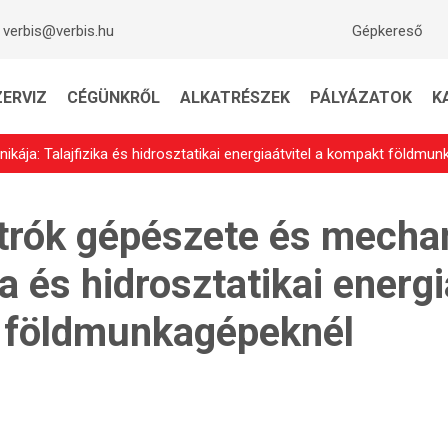
verbis@verbis.hu
Gépkereső
ZERVIZ
CÉGÜNKRŐL
ALKATRÉSZEK
PÁLYÁZATOK
K
kája: Talajfizika és hidrosztatikai energiaátvitel a kompakt földmu
trók gépészete és mechan
ka és hidrosztatikai energi
 földmunkagépeknél