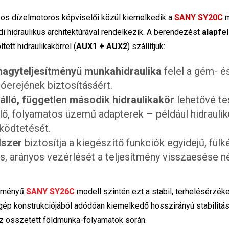
os dízelmotoros képviselői közül kiemelkedik a
SANY SY20C
m
i hidraulikus architektúrával rendelkezik. A berendezést
alapfe
ített hidraulikakörrel (
AUX1 + AUX2
) szállítjuk:
nagyteljesítményű munkahidraulika
felel a gém- 
óerejének biztosításáért.
nálló, független második hidraulikakör
lehetővé te
lő, folyamatos üzemű adapterek – például hidraulik
ködtetését.
dszer
biztosítja a kiegészítő funkciók egyidejű, fülk
us, arányos vezérlését a teljesítmény visszaesése né
ítményű
SANY SY26C
modell szintén ezt a stabil, terhelésérzéke
 gép konstrukciójából adódóan kiemelkedő hosszirányú stabilitás
az összetett földmunka-folyamatok során.