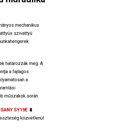
yományos mechanikus
attyús szivattyú
 munkahengerek
gek határozzák meg. A
tja a fajlagos
olyamatosan a
áramlási
bb műszakok során.
⚡
SANY SY19E
🔋
 veszteség közvetlenül