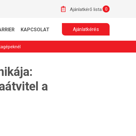
0
Ajánlatkérő lista:
Ajánlatkérés
ARRIER
KAPCSOLAT
nkagépeknél
ikája:
aátvitel a