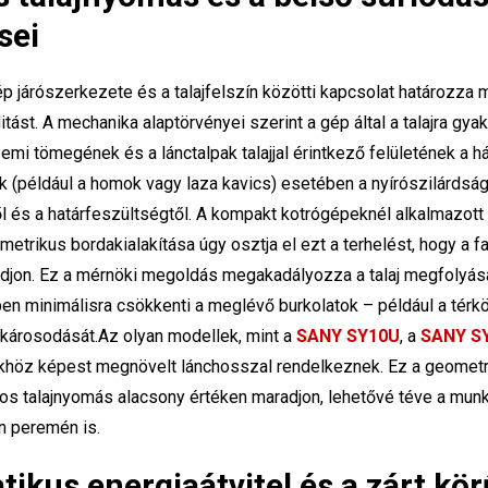
sei
p járószerkezete és a talajfelszín közötti kapcsolat határozza 
tást. A mechanika alaptörvényei szerint a gép által a talajra gyak
emi tömegének és a lánctalpak talajjal érintkező felületének a 
jok (például a homok vagy laza kavics) esetében a nyírószilárdsá
l és a határfeszültségtől. A kompakt kotrógépeknél alkalmazott
etrikus bordakialakítása úgy osztja el ezt a terhelést, hogy a f
aradjon. Ez a mérnöki megoldás megakadályozza a talaj megfolyásá
 minimálisra csökkenti a meglévő burkolatok – például a térkö
 károsodását.Az olyan modellek, mint a
SANY SY10U
, a
SANY S
khöz képest megnövelt lánchosszal rendelkeznek. Ez a geometr
agos talajnyomás alacsony értéken maradjon, lehetővé téve a munk
 peremén is.
tikus energiaátvitel és a zárt kör