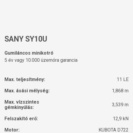
SANY SY10U
Gumiláncos minikotró
5 év vagy 10.000 üzemóra garancia
Max. teljesítmény:
11 LE
Max. ásási mélység:
1,868 m
Max. vízszintes
3,539 m
gémkinyúlás:
Felszakító erő:
12,9 kN
Motor:
KUBOTA D722