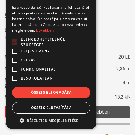
Ez a weboldal sütiket használ a felhasználói
élmény javítása érdekében. A weboldalunk
SANY SY19E
használatával Ön hozzájárul az összes süti
használatához, a Cookie szabályzatunknak
Gumiláncos minikotró
megfelelően.
Bővebben
Elekromos meghajtással
ELENGEDHETETLENÜL
SZÜKSÉGES
TELJESÍTMÉNY
Max. teljesítmény:
20 LE
CÉLZÁS
Max. ásási mélység:
2,36 m
FUNKCIONALITÁS
BESOROLATLAN
Max. vízszintes
4 m
gémkinyúlás:
ÖSSZES ELFOGADÁSA
Felszakító erő:
15,2 kN
ÖSSZES ELUTASÍTÁSA
Ajánlatkérés
Bővebben
RÉSZLETEK MEGJELENÍTÉSE