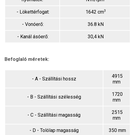
3
- Lökettérfogat:
1642 cm
- Vonóerő:
36.8 kN
- Kanál ásóerő:
30,4 kN
Befoglaló méretek:
4915
- A - Szállítási hossz
mm
1720
- B - Szállítási szélesség
mm
2515
- C - Szállítási magasság
mm
- D - Tolólap magasság
350 mm