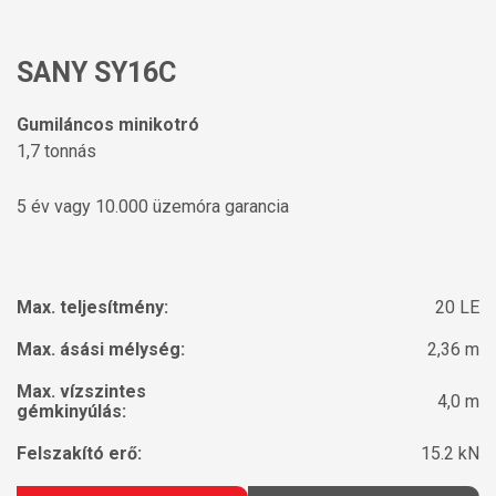
SANY SY16C
Gumiláncos minikotró
1,7 tonnás
5 év vagy 10.000 üzemóra garancia
Max. teljesítmény:
20 LE
Max. ásási mélység:
2,36 m
Max. vízszintes
4,0 m
gémkinyúlás:
Felszakító erő:
15.2 kN