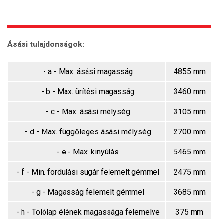
Ásási tulajdonságok:
- a - Max. ásási magasság
4855 mm
- b - Max. ürítési magasság
3460 mm
- c - Max. ásási mélység
3105 mm
- d - Max. függőleges ásási mélység
2700 mm
- e - Max. kinyúlás
5465 mm
- f - Min. fordulási sugár felemelt gémmel
2475 mm
- g - Magasság felemelt gémmel
3685 mm
- h - Tolólap élének magassága felemelve
375 mm