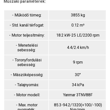
Műszaki paraméterek:
- Működő tömeg:
3855 kg
- Std. kanál térfogat:
0.12 m³
- Motor teljesítmény:
18.2 kW-25 LE/2200 rpm
- Menetelési
4.4/2.4 km/h
sebesség:
- Toronyfordulási
9 rpm
sebesség:
- Mászóképesség:
30°
- Talajnyomás:
34 kPa
- Motor modell:
Yanmar 3TNV88F
- Max. motor
85.3-94.2/1320(+100/-100)
nyomaték:
N·m/rpm