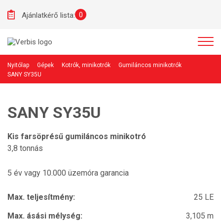
0
Ajánlatkérő lista:
Nyitólap
Gépek
Kotrók, minikotrók
Gumiláncos minikotrók
SANY SY35U
SANY SY35U
Kis farsöprésű gumiláncos minikotró
3,8 tonnás
5 év vagy 10.000 üzemóra garancia
Max. teljesítmény:
25 LE
Max. ásási mélység:
3,105 m