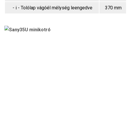
- i - Tolólap vágóél mélység leengedve
370 mm