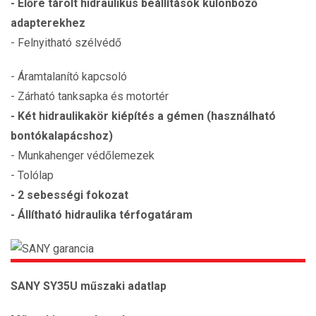
- Előre tárolt hidraulikus beállítások különböző
adapterekhez
- Felnyitható szélvédő
- Áramtalanító kapcsoló
- Zárható tanksapka és motortér
- Két hidraulikakör kiépítés a gémen (használható
bontókalapácshoz)
- Munkahenger védőlemezek
- Tolólap
- 2 sebességi fokozat
- Állítható hidraulika térfogatáram
SANY SY35U műszaki adatlap