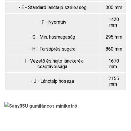
- E - Standard lánctalp szélesség
300 mm
1420
- F - Nyomtáv
mm
- G - Min. hasmagaság
295 mm
- H - Farsöprés sugara
860 mm
- I - Vezető és hajtó lánckerék
1670
csaptávolsága
mm
2155
- J - Lánctalp hossza
mm