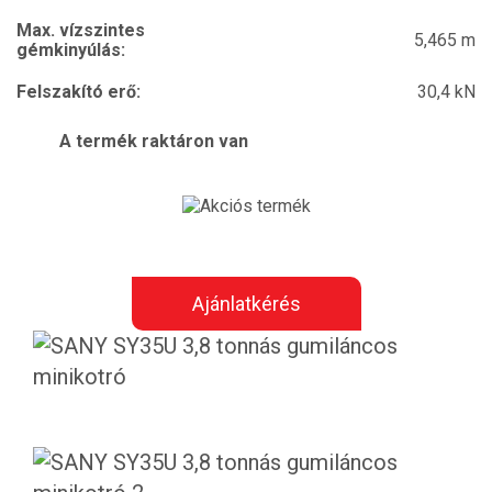
Max. vízszintes
5,465 m
gémkinyúlás:
Felszakító erő:
30,4 kN
A termék raktáron van
Ajánlatkérés