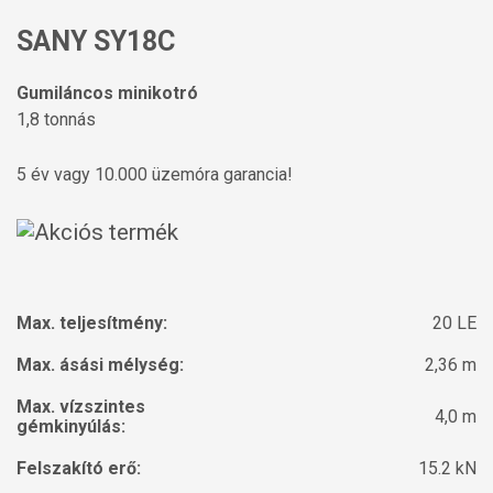
SANY SY18C
Gumiláncos minikotró
1,8 tonnás
5 év vagy 10.000 üzemóra garancia!
Max. teljesítmény:
20 LE
Max. ásási mélység:
2,36 m
Max. vízszintes
4,0 m
gémkinyúlás:
Felszakító erő:
15.2 kN