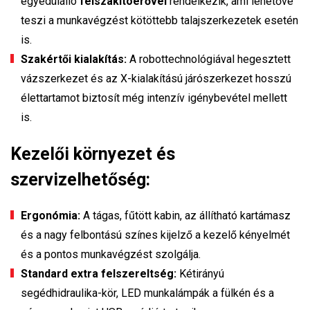
egyedülálló
felszakítóerővel
rendelkezik, ami lehetővé
teszi a munkavégzést kötöttebb talajszerkezetek esetén
is.
Szakértői kialakítás:
A robottechnológiával hegesztett
vázszerkezet és az X-kialakítású járószerkezet hosszú
élettartamot biztosít még intenzív igénybevétel mellett
is.
Kezelői környezet és
szervizelhetőség:
Ergonómia:
A tágas, fűtött kabin, az állítható kartámasz
és a nagy felbontású színes kijelző a kezelő kényelmét
és a pontos munkavégzést szolgálja.
Standard extra felszereltség:
Kétirányú
segédhidraulika-kör, LED munkalámpák a fülkén és a