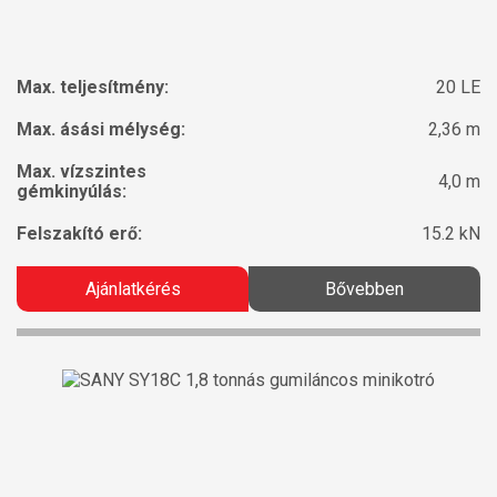
Max. teljesítmény:
20 LE
Max. ásási mélység:
2,36 m
Max. vízszintes
4,0 m
gémkinyúlás:
Felszakító erő:
15.2 kN
Ajánlatkérés
Bővebben