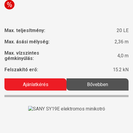
Max. teljesítmény:
20 LE
Max. ásási mélység:
2,36 m
Max. vízszintes
4,0 m
gémkinyúlás:
Felszakító erő:
15.2 kN
Ajánlatkérés
Bővebben