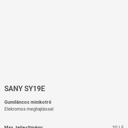
SANY SY19E
Gumiláncos minikotró
Elekromos meghajtással
Max. teljesítmény:
20 LE