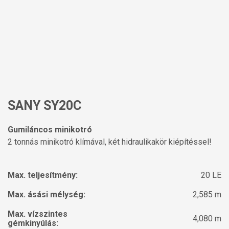
SANY SY20C
Gumiláncos minikotró
2 tonnás minikotró klímával, két hidraulikakör kiépítéssel!
Max. teljesítmény:
20 LE
Max. ásási mélység:
2,585 m
Max. vízszintes
4,080 m
gémkinyúlás: