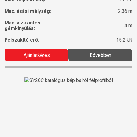
Max. ásási mélység:
2,36 m
Max. vízszintes
4 m
gémkinyúlás:
Felszakító erő:
15,2 kN
Ajánlatkérés
Bővebben