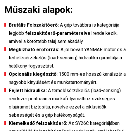
Műszaki alapok:
Brutális Felszakítóerő:
A gép továbbra is kategóriája
legjobb
felszakítóerő-paramétereivel
rendelkezik,
amivel a kötöttebb talaj sem akadály.
Megbízható erőforrás:
A jól bevált YANMAR motor és a
terhelésérzékelős (load-sensing) hidraulika garantálja a
hatékony fogyasztást.
Opcionális kiegészítő:
1500 mm-es hosszú kanálszár a
nagyobb kinyúlásért és munkatartományért.
Fejlett hidraulika:
A terhelésérzékelős (load-sensing)
rendszer pontosan a munkafolyamathoz szükséges
olajáramot biztosítja, növelve ezzel a ciklusidők
sebességét és a gép hatékonyságát.
Kiemelkedő felszakítóerő:
Az SY26C kategóriájában