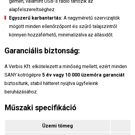
gémen, valamint USB-s rádió tartozik az
alapfelszereltséghez.
Egyszerű karbantartás:
A nagyméretű szervizajtók
mögött minden ellenőrzőpont és szűrő talajszintről
könnyen hozzáférhető, minimalizálva az állásidőt.
Garanciális biztonság:
A Verbis Kft. elkötelezett a minőség mellett, ezért minden
SANY kotrógépre
5 év vagy 10 000 üzemóra garanciát
biztosítunk, stabil hátteret nyújtva ügyfeleink
beruházásához.
Műszaki specifikáció
Üzemi tömeg