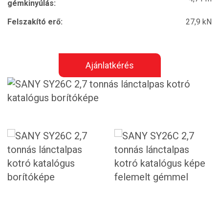
gémkinyúlás:
Felszakító erő:
27,9 kN
Ajánlatkérés