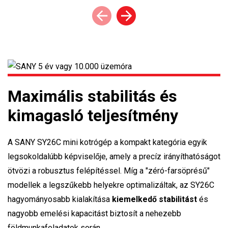
Maximális stabilitás és
kimagasló teljesítmény
A SANY SY26C mini kotrógép a kompakt kategória egyik
legsokoldalúbb képviselője, amely a precíz irányíthatóságot
ötvözi a robusztus felépítéssel. Míg a "zéró-farsöprésű"
modellek a legszűkebb helyekre optimalizáltak, az SY26C
hagyományosabb kialakítása
kiemelkedő stabilitást
és
nagyobb emelési kapacitást biztosít a nehezebb
földmunkafeladatok során.