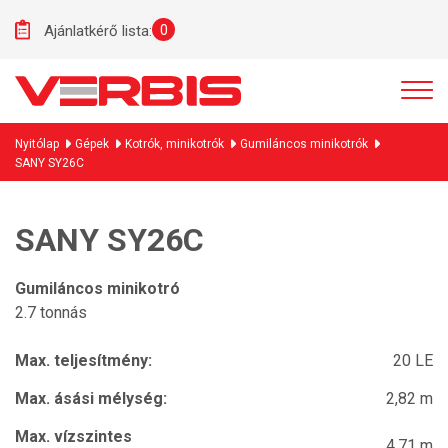
0
Ajánlatkérő lista:
Nyitólap
Gépek
Kotrók, minikotrók
Gumiláncos minikotrók
SANY SY26C
SANY SY26C
Gumiláncos minikotró
2.7 tonnás
Max. teljesítmény:
20 LE
Max. ásási mélység:
2,82 m
Max. vízszintes
4,71 m