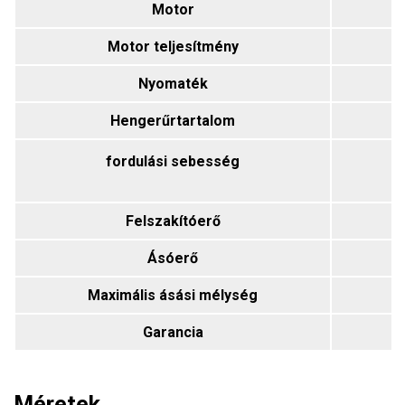
Motor
Motor teljesítmény
Nyomaték
63
Hengerűrtartalom
fordulási sebesség
Felszakítóerő
Ásóerő
Maximális ásási mélység
Garancia
Méretek