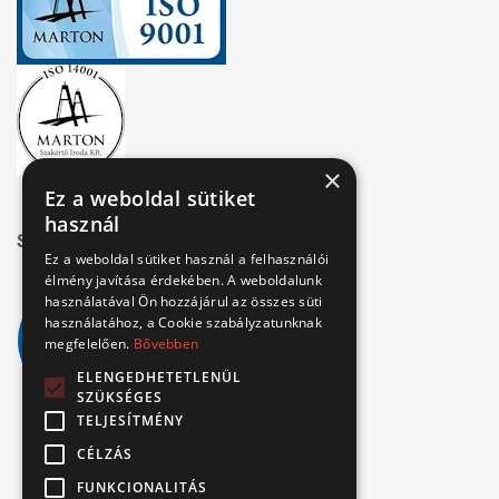
×
Ez a weboldal sütiket
használ
Széchenyi 2020
Ez a weboldal sütiket használ a felhasználói
élmény javítása érdekében. A weboldalunk
használatával Ön hozzájárul az összes süti
használatához, a Cookie szabályzatunknak
megfelelően.
Bővebben
ELENGEDHETETLENÜL
SZÜKSÉGES
TELJESÍTMÉNY
CÉLZÁS
FUNKCIONALITÁS