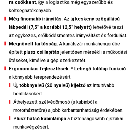
ra csökkent
, így a logisztika még egyszerűbb és
költséghatékonyabb.
Még finomabb irányítás:
Az új
keskeny szögállású
lábpedál (7,5° a korábbi 12,5° helyett)
lehetővé teszi
az egykezes, erőlködésmentes irányváltást és fordulást.
Megnövelt tartósság:
A kanálszár munkahengerébe
épített
plusz csillapítás
jelentősen mérsékli a működési
ütéseket, kímélve a gép szerkezetét.
Ergonomikus fejlesztések:
*
Lebegő tolólap funkció
a könnyebb tereprendezésért.
Új,
többnyelvű (20 nyelvű) kijelző
az intuitívabb
beállításokért.
Áthelyezett szélvédőmosó (a kabinból a
motorháztetőre) a jobb karbantarthatóság érdekében.
Plusz hátsó kabinlámpa
a biztonságosabb éjszakai
munkavégzésért.