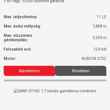
5 év vagy 10.000 üzemóra garancia
Max. teljesítmény:
11 LE
Max. ásási mélység:
1,868 m
Max. vízszintes
3,539 m
gémkinyúlás:
Felszakító erő:
12,9 kN
Motor:
KUBOTA D722
Ajánlatkérés
Bővebben