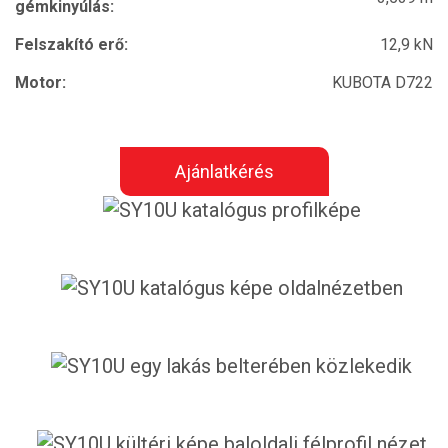
gémkinyúlás:
Felszakító erő:
12,9 kN
Motor:
KUBOTA D722
Ajánlatkérés