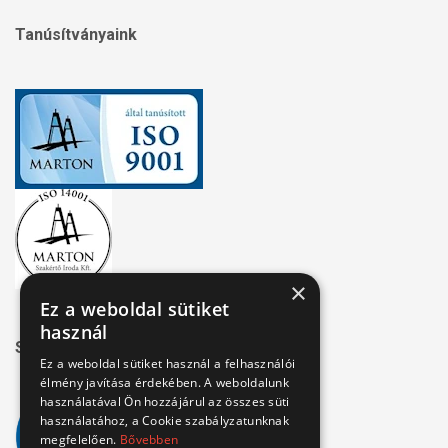
Tanúsítványaink
×
Ez a weboldal sütiket
használ
Széchenyi 2020
Ez a weboldal sütiket használ a felhasználói
élmény javítása érdekében. A weboldalunk
használatával Ön hozzájárul az összes süti
használatához, a Cookie szabályzatunknak
megfelelően.
Bővebben