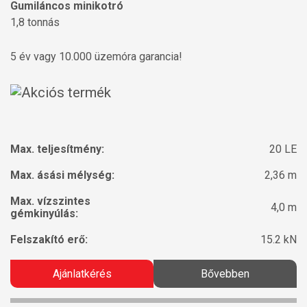
Gumiláncos minikotró
1,8 tonnás
5 év vagy 10.000 üzemóra garancia!
Max. teljesítmény:
20 LE
Max. ásási mélység:
2,36 m
Max. vízszintes
4,0 m
gémkinyúlás:
Felszakító erő:
15.2 kN
Ajánlatkérés
Bővebben