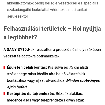
hidraulikatömlők pedig belső elvezetéssel és speciális
szakadásgátló burkolattal védettek a mechanikai
sérülésektől.
Felhasználási területek – Hol nyújtja
a legtöbbet?
A
SANY SY10U
-t kifejezetten a precíziós és helyszűkében
végzett feladatokra optimalizálták:
Épületen belüli bontás:
Kis súlya és 75 cm alatti
szélessége miatt ideális társ belső válaszfalak
bontásához vagy aljzatfelveréshez.
Minden szabványos
ajtón befér!
Kertépítés és tájrendezés:
Rézsűkialakítás,
medence ásás vagy tereprendezés olyan szűk