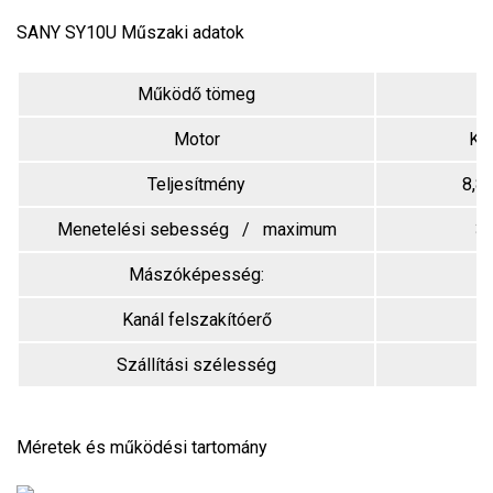
SANY SY10U Műszaki adatok
Működő tömeg
Motor
Ku
Teljesítmény
8,8
Menetelési sebesség / maximum
3,
Mászóképesség:
Kanál felszakítóerő
Szállítási szélesség
Méretek és működési tartomány