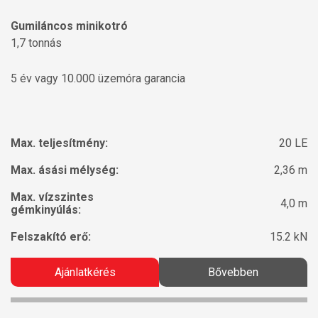
Gumiláncos minikotró
1,7 tonnás
5 év vagy 10.000 üzemóra garancia
Max. teljesítmény:
20 LE
Max. ásási mélység:
2,36 m
Max. vízszintes
4,0 m
gémkinyúlás:
Felszakító erő:
15.2 kN
Ajánlatkérés
Bővebben