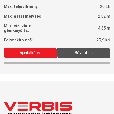
Max. teljesítmény:
20 LE
Max. ásási mélység:
2,82 m
Max. vízszintes
4,85 m
gémkinyúlás:
Felszakító erő:
27,9 kN
Ajánlatkérés
Bővebben