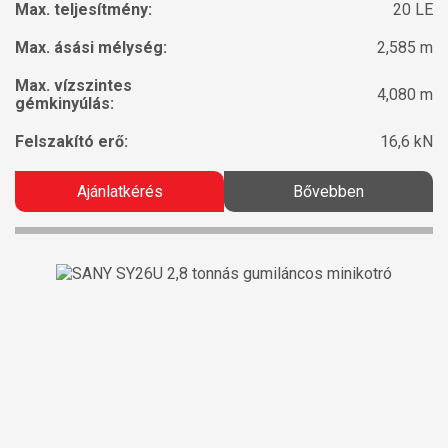
Max. teljesítmény:
20 LE
Max. ásási mélység:
2,585 m
Max. vízszintes
4,080 m
gémkinyúlás:
Felszakító erő:
16,6 kN
Ajánlatkérés
Bővebben