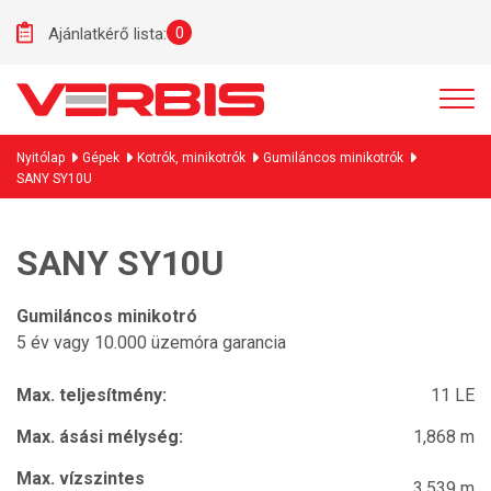
0
Ajánlatkérő lista:
Nyitólap
Gépek
Kotrók, minikotrók
Gumiláncos minikotrók
SANY SY10U
SANY SY10U
Gumiláncos minikotró
5 év vagy 10.000 üzemóra garancia
Max. teljesítmény:
11 LE
Max. ásási mélység:
1,868 m
Max. vízszintes
3,539 m