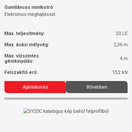
Gumiláncos minikotró
Elekromos meghajtással
Max. teljesítmény:
20 LE
Max. ásási mélység:
2,36 m
Max. vízszintes
4 m
gémkinyúlás:
Felszakító erő:
15,2 kN
Ajánlatkérés
Bővebben