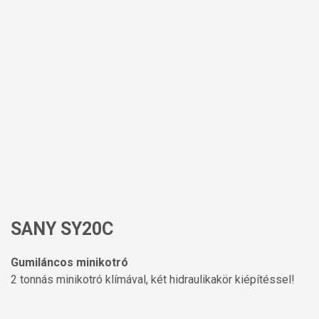
SANY SY20C
Gumiláncos minikotró
2 tonnás minikotró klímával, két hidraulikakör kiépítéssel!