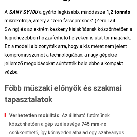
A
SANY SY10U
a gyártó legkisebb, mindössze
1,2 tonnás
mikrokotrója, amely a "zéró farsöprésnek" (Zero Tail
Swing) és az extrém keskeny kialakításnak köszönhetően a
legnehezebben hozzáférhető helyeken is utat tör magának.
Ez a modell a bizonyíték arra, hogy a kis méret nem jelent
kompromisszumot a technológiában: a nagy gépekre
jellemző megoldásokat sűrítették bele ebbe a kompakt
vázba.
Főbb műszaki előnyök és szakmai
tapasztalatok
Verhetetlen mobilitás:
Az állítható futóműnek
köszönhetően a gép szélessége
745 mm-re
csökkenthető, így könnyedén áthalad egy szabványos