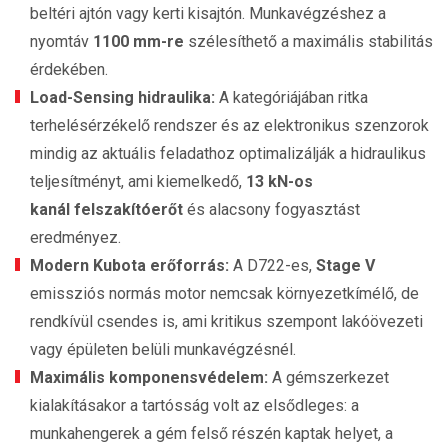
beltéri ajtón vagy kerti kisajtón. Munkavégzéshez a
nyomtáv
1100 mm-re
szélesíthető a maximális stabilitás
érdekében.
Load-Sensing hidraulika:
A kategóriájában ritka
terhelésérzékelő rendszer és az elektronikus szenzorok
mindig az aktuális feladathoz optimalizálják a hidraulikus
teljesítményt, ami kiemelkedő,
13 kN-os
kanál felszakítóerőt
és alacsony fogyasztást
eredményez.
Modern Kubota erőforrás:
A D722-es,
Stage V
emissziós normás motor nemcsak környezetkímélő, de
rendkívül csendes is, ami kritikus szempont lakóövezeti
vagy épületen belüli munkavégzésnél.
Maximális komponensvédelem:
A gémszerkezet
kialakításakor a tartósság volt az elsődleges: a
munkahengerek a gém felső részén kaptak helyet, a