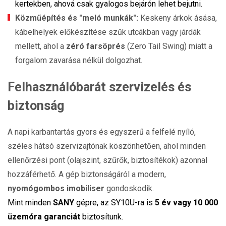
kertekben, ahová csak gyalogos bejárón lehet bejutni.
Közműépítés és "meló munkák":
Keskeny árkok ásása,
kábelhelyek előkészítése szűk utcákban vagy járdák
mellett, ahol a
zéró farsöprés
(Zero Tail Swing) miatt a
forgalom zavarása nélkül dolgozhat.
Felhasználóbarát szervizelés és
biztonság
A napi karbantartás gyors és egyszerű a felfelé nyíló,
széles hátsó szervizajtónak köszönhetően, ahol minden
ellenőrzési pont (olajszint, szűrők, biztosítékok) azonnal
hozzáférhető. A gép biztonságáról a modern,
nyomógombos imobiliser
gondoskodik.
Mint minden
SANY
gépre, az SY10U-ra is
5 év vagy 10 000
üzemóra garanciát
biztosítunk.