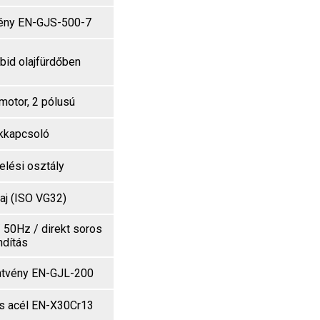
ény EN-GJS-500-7
rbid olajfürdőben
motor, 2 pólusú
kkapcsoló
elési osztály
laj (ISO VG32)
/ 50Hz / direkt soros
ndítás
ntvény EN-GJL-200
 acél EN-X30Cr13