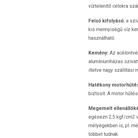
víztelenítő célokra szán
Felső kifolyású:
a sziv
kis mennyiségű víz ker
használható.
Kemény:
Az acélöntvén
alumíniumházas szivatt
illetve nagy szállítási
Hatékony motorhűté
biztosít. A motor hűtés
Megemelt ellenállók
egésezn 2,5 kgf/cm2 v
mélyégekben is, pl. mél
többet tudnak.