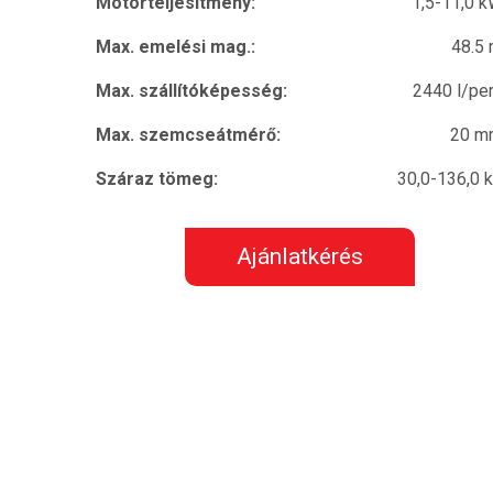
Motorteljesítmény:
1,5-11,0 
Max. emelési mag.:
48.5
Max. szállítóképesség:
2440 l/pe
Max. szemcseátmérő:
20 m
Száraz tömeg:
30,0-136,0 
Ajánlatkérés