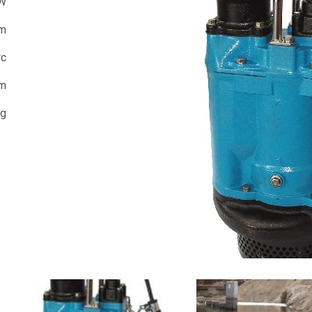
kW
 m
rc
m
kg