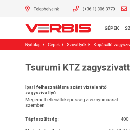
Telephelyeink
(+36 1) 306 3770
GÉPEK
S
Nyitólap
Gépek
Szivattyúk
Kopásálló zagysziv
Tsurumi KTZ zagyszivat
Ipari felhasználásra szánt víztelenítő
zagyszivattyú
Megemelt ellenállóképesség a víznyomással
szemben
Tápfeszültség:
400