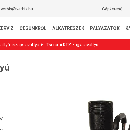
verbis@verbis.hu
Gépkereső
ZERVIZ
CÉGÜNKRŐL
ALKATRÉSZEK
PÁLYÁZATOK
K
attyú, iszapszivattyú
Tsurumi KTZ zagyszivattyú
tyú
 V