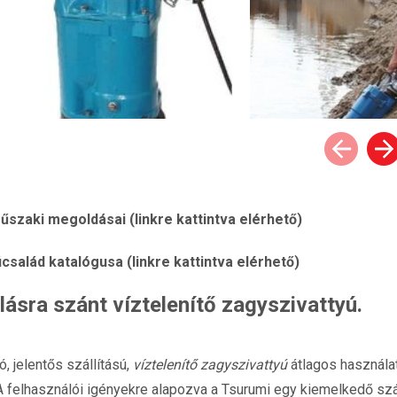
űszaki megoldásai (linkre kattintva elérhető)
család katalógusa (linkre kattintva elérhető)
álásra szánt
víztelenítő zagyszivattyú
.
, jelentős szállítású,
víztelenítő zagyszivattyú
átlagos használa
felhasználói igényekre alapozva a Tsurumi egy kiemelkedő száll