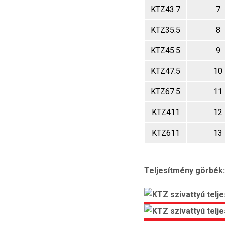
KTZ43.7
7
KTZ35.5
8
KTZ45.5
9
KTZ47.5
10
KTZ67.5
11
KTZ411
12
KTZ611
13
Teljesítmény görbék: