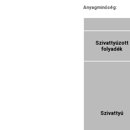
Anyagminőség:
Szivattyúzott
folyadék
Szivattyú