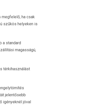
is megfelelő, ha csak
yú szűkös helyeken is
b a standard
zállítási magasságú,
s térkihasználást
tengelytömítés
tát jelentősebb
ő igényeknél jóval