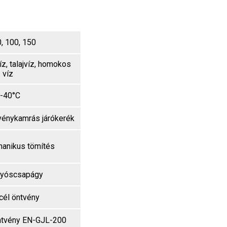
0, 100, 150
íz, talajvíz, homokos
víz
-40°C
rvénykamrás járókerék
anikus tömítés
lyóscsapágy
él öntvény
ntvény EN-GJL-200