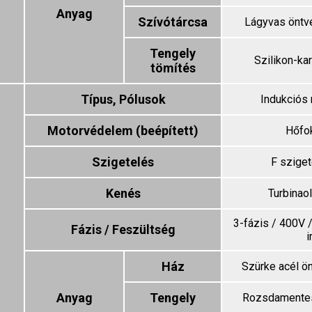
Anyag
Szívótárcsa
Lágyvas öntv
Tengely
Szilikon-ka
tömítés
Típus, Pólusok
Indukciós 
Motorvédelem (beépített)
Hőfo
Szigetelés
F sziget
Kenés
Turbinao
3-fázis / 400V 
Fázis / Feszültség
i
Ház
Szürke acél ö
Anyag
Tengely
Rozsdamentes