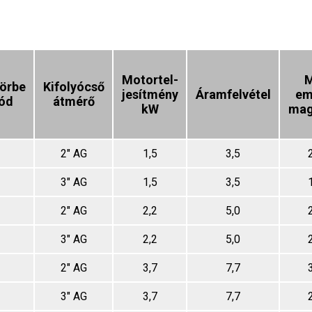
Motortel-
M
örbe
Kifolyócső
jesítmény
Áramfelvétel
em
kód
átmérő
kW
mag
2" AG
1,5
3,5
3" AG
1,5
3,5
2" AG
2,2
5,0
3" AG
2,2
5,0
2" AG
3,7
7,7
3" AG
3,7
7,7