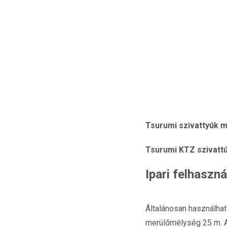
Tsurumi szivattyúk m
Tsurumi KTZ szivattú
Ipari felhaszn
Általánosan használható
merülőmélység 25 m. A 