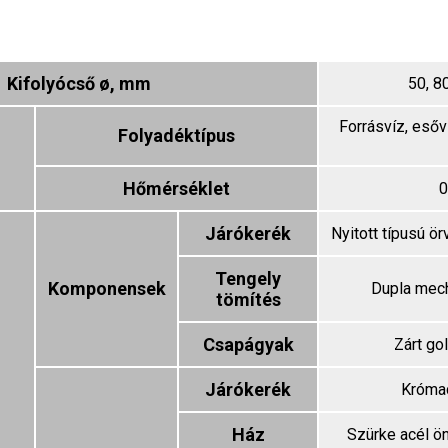
Kifolyócső ø, mm
50, 8
Forrásvíz, esőv
Folyadéktípus
Hőmérséklet
0
Járókerék
Nyitott típusú ö
Tengely
Komponensek
Dupla mech
tömítés
Csapágyak
Zárt go
Járókerék
Krómac
Ház
Szürke acél ö