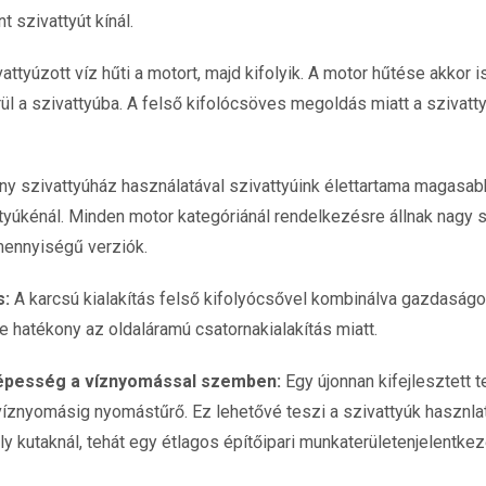
t szivattyút kínál.
attyúzott víz hűti a motort, majd kifolyik. A motor hűtése akkor 
ül a szivattyúba. A felső kifolócsöves megoldás miatt a szivatt
y szivattyúház használatával szivattyúink élettartama magasab
yúkénál. Minden motor kategóriánál rendelkezésre állnak nagy s
 mennyiségű verziók.
s:
A karcsú kialakítás felső kifolyócsővel kombinálva gazdaságo
e hatékony az oldaláramú csatornakialakítás miatt.
épesség a víznyomással szemben:
Egy újonnan kifejlesztett 
íznyomásig nyomástűrő. Ez lehetővé teszi a szivattyúk hasznla
y kutaknál, tehát egy étlagos építőipari munkaterületenjelentkez