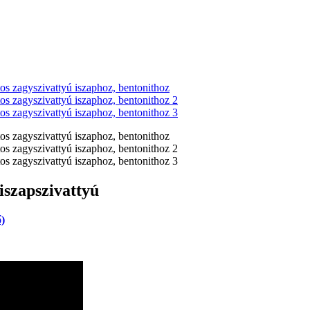
iszapszivattyú
ő)