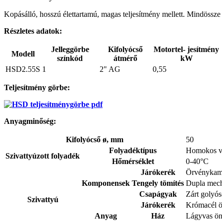
Kopásálló, hosszú élettartamú, magas teljesítmény mellett. Mindössze 
Részletes adatok:
Jelleggörbe
Kifolyócső
Motortel- jesítmény
Modell
színkód
átmérő
kW
HSD2.55S
1
2" AG
0,55
Teljesítmény görbe:
Anyagminőség:
Kifolyócső ø, mm
50
Folyadéktípus
Homokos víz
Szivattyúzott folyadék
Hőmérséklet
0-40°C
Járókerék
Örvénykamr
Komponensek
Tengely tömítés
Dupla mech
Csapágyak
Zárt golyó
Szivattyú
Járókerék
Krómacél 
Anyag
Ház
Lágyvas ö