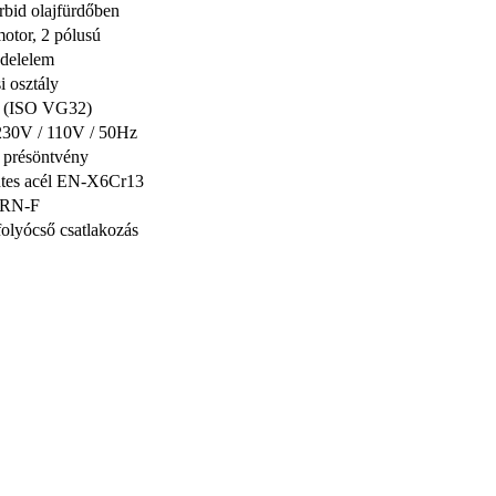
rbid olajfürdőben
otor, 2 pólusú
édelelem
i osztály
j (ISO VG32)
230V / 110V / 50Hz
présöntvény
tes acél EN-X6Cr13
7RN-F
olyócső csatlakozás