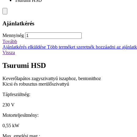
Tsurumi HSD
Ajánlatkérés
Mennyiség
Tovább
Ajánlatkérés elküldése
Több terméket szeretnék hozzáadni az ajánlatké
Vissza
Tsurumi HSD
Keverőlapátos zagyszivattyú iszaphoz, bentonithoz
Kicsi és robusztus merülőszivattyú
Tápfeszültség:
230 V
Motorteljesítmény:
0,55 kW
Max. emelési mag.: