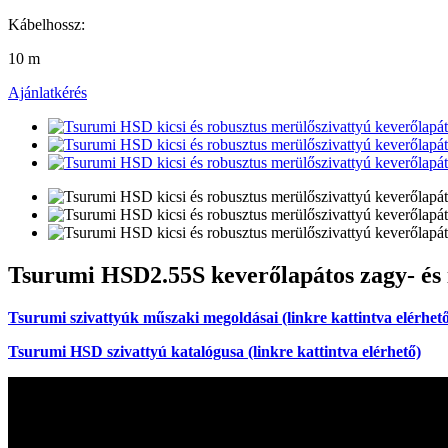
Kábelhossz:
10 m
Ajánlatkérés
Tsurumi HSD2.55S keverőlapátos zagy- és 
Tsurumi szivattyúk műszaki megoldásai (linkre kattintva elérhet
Tsurumi HSD szivattyú katalógusa (linkre kattintva elérhető)