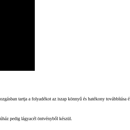
ozgásban tartja a folyadékot az iszap könnyű és hatékony továbbítása 
yúház pedig lágyacél öntvényből készül.