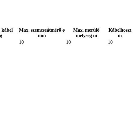
 kábel
Max. szemcseátmérő ø
Max. merülő
Kábelhossz
g
mm
mélység m
m
10
10
10