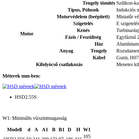
Tengely tömítés
Szilikon-ka
Típus, Pólusok
Indukciós m
Motorvédelem (beépített)
Miniatűr v
Szigetelés
E szigetelés
Kenés
Turbinaola
Motor
Fázis / Feszültség
Egyfázisú 
Ház
Alumínium 
Anyag
Tengely
Rozsdamen
Kábel
Gumi, H0
Kifolyócső csatlakozás
Menetes kif
Méterek mm-ben:
HSD2.55S
W1: Minimális vízszintmagasság
Modell
d
A
A1
B
B1
D
H
W1
105