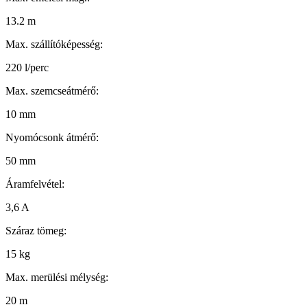
13.2 m
Max. szállítóképesség:
220 l/perc
Max. szemcseátmérő:
10 mm
Nyomócsonk átmérő:
50 mm
Áramfelvétel:
3,6 A
Száraz tömeg:
15 kg
Max. merülési mélység:
20 m