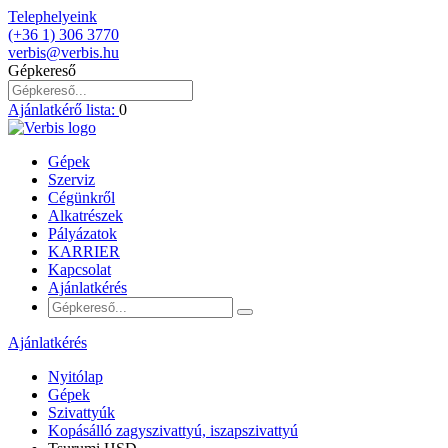
Telephelyeink
(+36 1) 306 3770
verbis@verbis.hu
Gépkereső
Ajánlatkérő lista:
0
Gépek
Szerviz
Cégünkről
Alkatrészek
Pályázatok
KARRIER
Kapcsolat
Ajánlatkérés
Ajánlatkérés
Nyitólap
Gépek
Szivattyúk
Kopásálló zagyszivattyú, iszapszivattyú