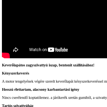
Keverőlapátos zagyszivattyú iszap, bentonit szállításához!
Kényszerkeverés
A motor tengelyének végére szerelt keverőlapát kényszerkeveréssel m
Hosszú élettartam, alacsony karbantartási igény
Nincs cserélendő koptatólemez. a járókerék uretán gumiból, a szivatt
Tartós szivattyúház