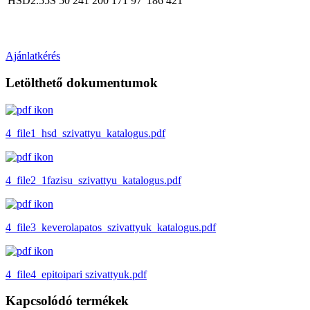
HSD2.55S
50
241
200
171
97
186
421
Ajánlatkérés
Letölthető dokumentumok
4_file1_hsd_szivattyu_katalogus.pdf
4_file2_1fazisu_szivattyu_katalogus.pdf
4_file3_keverolapatos_szivattyuk_katalogus.pdf
4_file4_epitoipari szivattyuk.pdf
Kapcsolódó termékek