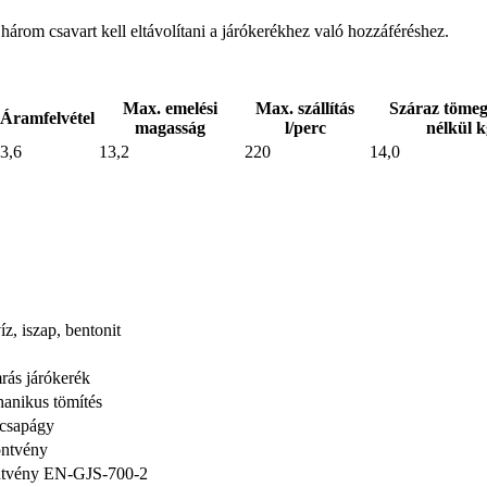
három csavart kell eltávolítani a járókerékhez való hozzáféréshez.
Max. emelési
Max. szállítás
Száraz tömeg
Áramfelvétel
magasság
l/perc
nélkül k
3,6
13,2
220
14,0
, iszap, bentonit
ás járókerék
anikus tömítés
scsapágy
öntvény
ntvény EN-GJS-700-2