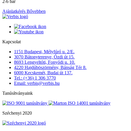
2-6 bar
Ajánlatkérés
Bővebben
Kapcsolat
1151 Budapest, Mélyfúró u. 2/E.
3070 Bátonyterenye, Ózdi út 15.
8693 Lengyeltóti, Fonyódi u. 10.
4220 Hajdúböszörmény, Bánság Tér 8.
6000 Kecskemét, Budai út 137.
Tel.: (+36) 1 306 3770
Email: verbis@verbis.hu
Tanúsítványaink
Széchenyi 2020