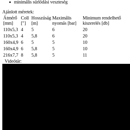
minimális súrlódási veszteség
Ajánlott méretek:
Átmérő
Coll
Hosszúság
Maximális
Minimum rendelhető
[mm]
["]
[m]
nyomás [bar]
kiszerelés [db]
110x5,3
4
5
6
20
110x5,3
4
5,8
6
20
160x4,9
6
5
5
10
160x4,9
6
5,8
5
10
216x7,7
8
5,8
5
11
Videótár: