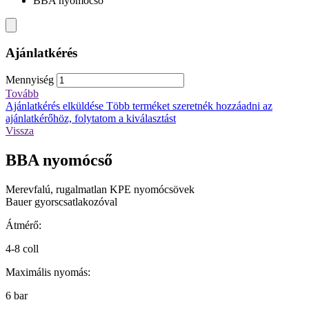
BBA nyomócső
Ajánlatkérés
Mennyiség
Tovább
Ajánlatkérés elküldése
Több terméket szeretnék hozzáadni az
ajánlatkérőhöz, folytatom a kiválasztást
Vissza
BBA nyomócső
Merevfalú, rugalmatlan KPE nyomócsövek
Bauer gyorscsatlakozóval
Átmérő:
4-8 coll
Maximális nyomás:
6 bar