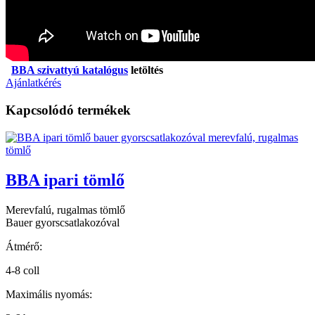
BBA szivattyú katalógus
letöltés
Ajánlatkérés
Kapcsolódó termékek
BBA ipari tömlő
Merevfalú, rugalmas tömlő
Bauer gyorscsatlakozóval
Átmérő:
4-8 coll
Maximális nyomás: