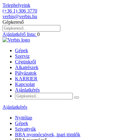
Telephelyeink
(+36 1) 306 3770
verbis@verbis.hu
Gépkereső
Ajánlatkérő lista:
0
Gépek
Szerviz
Cégünkről
Alkatrészek
Pályázatok
KARRIER
Kapcsolat
Ajánlatkérés
Ajánlatkérés
Nyitólap
Gépek
Szivattyúk
BBA nyomócsövek, ipari tömlők