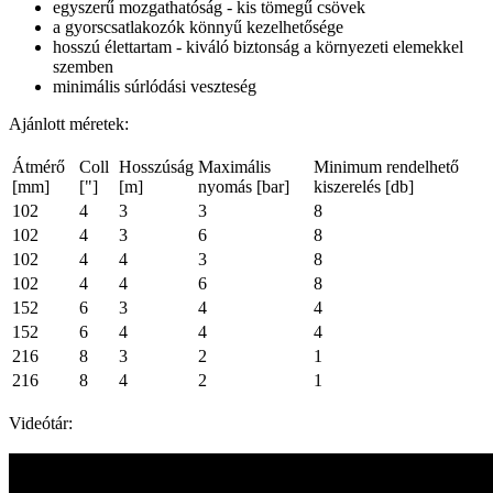
egyszerű mozgathatóság - kis tömegű csövek
a gyorscsatlakozók könnyű kezelhetősége
hosszú élettartam - kiváló biztonság a környezeti elemekkel
szemben
minimális súrlódási veszteség
Ajánlott méretek:
Átmérő
Coll
Hosszúság
Maximális
Minimum rendelhető
[mm]
["]
[m]
nyomás [bar]
kiszerelés [db]
102
4
3
3
8
102
4
3
6
8
102
4
4
3
8
102
4
4
6
8
152
6
3
4
4
152
6
4
4
4
216
8
3
2
1
216
8
4
2
1
Videótár: