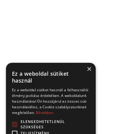
×
Ez a weboldal sütiket
használ
Ez a weboldal sütiket használ a felhasználói
élmény javítása érdekében. A weboldalunk
használatával Ön hozzájárul az összes süti
használatához, a Cookie szabályzatunknak
megfelelően.
Bővebben
ELENGEDHETETLENÜL
SZÜKSÉGES
TELJESÍTMÉNY