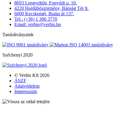
8693 Lengyeltóti, Fonyódi u. 10.
4220 Hajdúböszörmény, Bánság Tér 8.
6000 Kecskemét, Budai út 137.
Tel.: (+36) 1 306 3770
Email: verbis@verbis.hu
Tanúsítványaink
Széchenyi 2020
© Verbis Kft 2026
ÁSZF
Adatvédelem
Impresszum