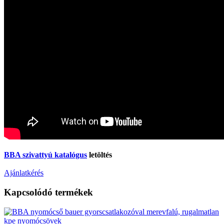
BBA szivattyú katalógus
letöltés
Ajánlatkérés
Kapcsolódó termékek