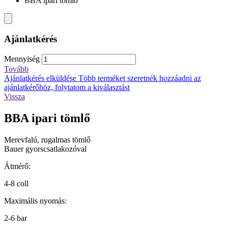
BBA ipari tömlő
Ajánlatkérés
Mennyiség
Tovább
Ajánlatkérés elküldése
Több terméket szeretnék hozzáadni az
ajánlatkérőhöz, folytatom a kiválasztást
Vissza
BBA ipari tömlő
Merevfalú, rugalmas tömlő
Bauer gyorscsatlakozóval
Átmérő:
4-8 coll
Maximális nyomás:
2-6 bar