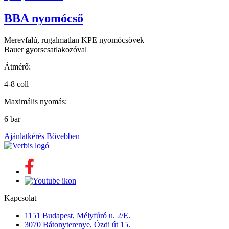
BBA nyomócső
Merevfalú, rugalmatlan KPE nyomócsövek
Bauer gyorscsatlakozóval
Átmérő:
4-8 coll
Maximális nyomás:
6 bar
Ajánlatkérés
Bővebben
Kapcsolat
1151 Budapest, Mélyfúró u. 2/E.
3070 Bátonyterenye, Ózdi út 15.