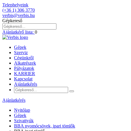
Telephelyeink
(+36 1) 306 3770
verbis@verbis.hu
Gépkereső
Ajánlatkérő lista:
0
Gépek
Szerviz
Cégünkről
Alkatrészek
Pályázatok
KARRIER
Kapcsolat
Ajánlatkérés
Ajánlatkérés
Nyitólap
Gépek
Szivattyúk
BBA nyomócsövek, ipari tömlők