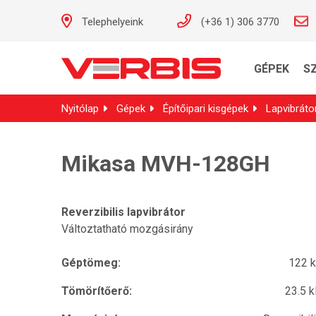
Telephelyeink
(+36 1) 306 3770
GÉPEK
S
Nyitólap
Gépek
Építőipari kisgépek
Lapvibráto
Mikasa MVH-128GH
Reverzibilis lapvibrátor
Változtatható mozgásirány
Géptömeg:
122 
Tömörítőerő:
23.5 