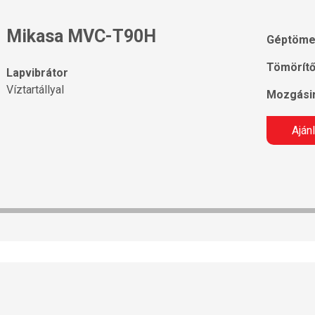
Mikasa MVC-T90H
Géptöme
Tömörítő
Lapvibrátor
Víztartállyal
Mozgásir
Aján