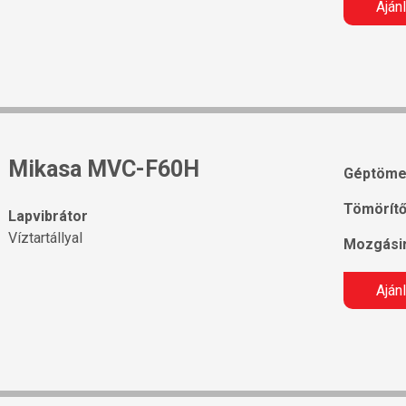
Aján
Mikasa MVC-F60H
Géptöme
Tömörítő
Lapvibrátor
Víztartállyal
Mozgásir
Aján