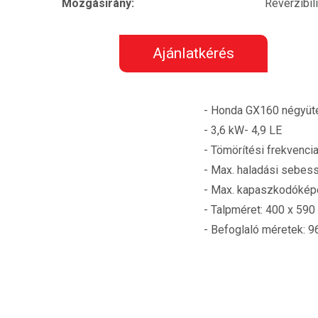
Mozgásirány:
Reverzibil
Ajánlatkérés
- Honda GX160 négyüt
- 3,6 kW- 4,9 LE
- Tömörítési frekvencia
- Max. haladási sebes
- Max. kapaszkodókép
- Talpméret: 400 x 59
- Befoglaló méretek: 