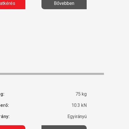
latkérés
Bővebben
g:
75 kg
erő:
10.3 kN
ány:
Egyirányú