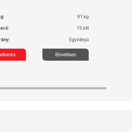
g:
91 kg
erő:
15 kN
ány:
Egyirányú
latkérés
Bővebben