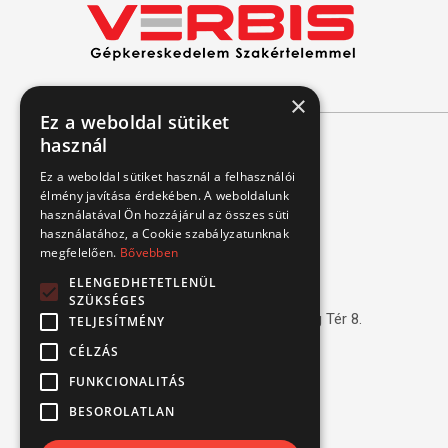
×
Ez a weboldal sütiket
használ
Kapcsolat
Ez a weboldal sütiket használ a felhasználói
élmény javítása érdekében. A weboldalunk
használatával Ön hozzájárul az összes süti
1151 Budapest, Mélyfúró u. 2/E.
használatához, a Cookie szabályzatunknak
megfelelően.
3070 Bátonyterenye, Ózdi út 15.
Bővebben
ELENGEDHETETLENÜL
8693 Lengyeltóti, Fonyódi u. 10.
SZÜKSÉGES
4220 Hajdúböszörmény, Bánság Tér 8.
TELJESÍTMÉNY
CÉLZÁS
6000 Kecskemét, Budai út 137.
FUNKCIONALITÁS
Tel.: (+36) 1 306 3770
BESOROLATLAN
Email: verbis@verbis.hu