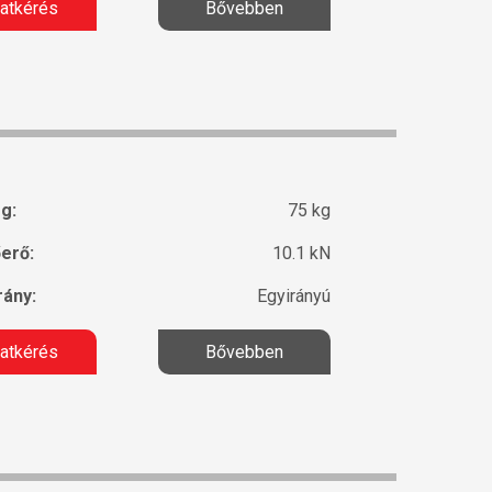
latkérés
Bővebben
g:
75 kg
erő:
10.1 kN
ány:
Egyirányú
latkérés
Bővebben