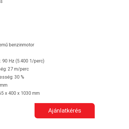
is
emű benzinmotor
: 90 Hz (5.400 1/perc)
ség: 27 m/perc
esség: 30 %
0 mm
965 x 400 x 1030 mm
Ajánlatkérés