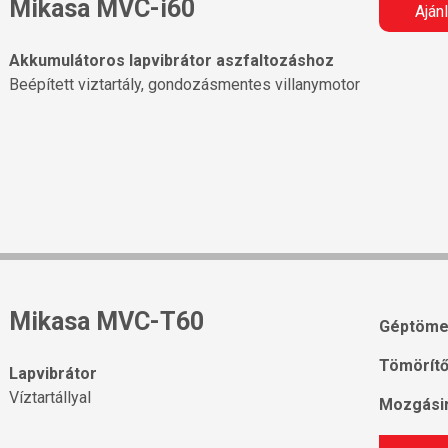
Mikasa MVC-i60
Aján
Akkumulátoros lapvibrátor aszfaltozáshoz
Beépített viztartály, gondozásmentes villanymotor
Mikasa MVC-T60
Géptöme
Tömörítő
Lapvibrátor
Víztartállyal
Mozgásir