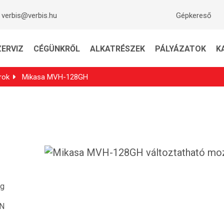
verbis@verbis.hu
Gépkereső
ZERVIZ
CÉGÜNKRŐL
ALKATRÉSZEK
PÁLYÁZATOK
K
rok
Mikasa MVH-128GH
kg
kN