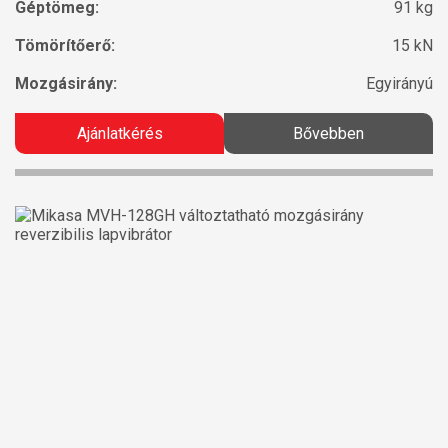
Géptömeg:
91 kg
Tömörítőerő:
15 kN
Mozgásirány:
Egyirányú
Ajánlatkérés
Bővebben