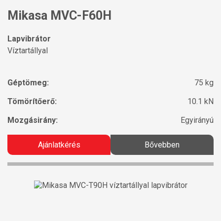
Mikasa MVC-F60H
Lapvibrátor
Víztartállyal
Géptömeg:
75 kg
Tömörítőerő:
10.1 kN
Mozgásirány:
Egyirányú
Ajánlatkérés
Bővebben