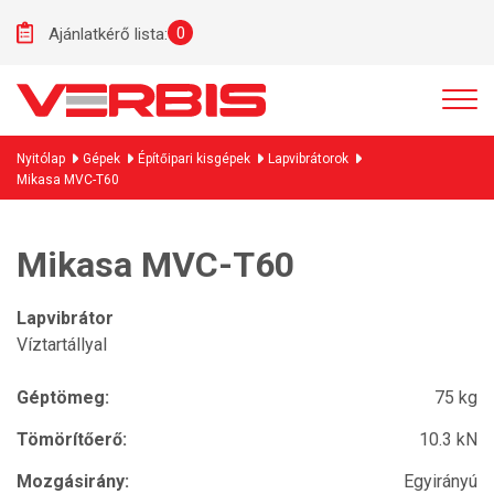
0
Ajánlatkérő lista:
Nyitólap
Gépek
Építőipari kisgépek
Lapvibrátorok
Mikasa MVC-T60
Mikasa MVC-T60
Lapvibrátor
Víztartállyal
Géptömeg:
75 kg
Tömörítőerő:
10.3 kN
Mozgásirány:
Egyirányú