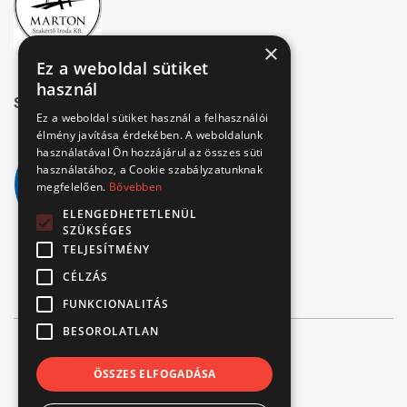
×
Ez a weboldal sütiket
használ
Széchenyi 2020
Ez a weboldal sütiket használ a felhasználói
élmény javítása érdekében. A weboldalunk
használatával Ön hozzájárul az összes süti
használatához, a Cookie szabályzatunknak
megfelelően.
Bővebben
ELENGEDHETETLENÜL
SZÜKSÉGES
TELJESÍTMÉNY
CÉLZÁS
FUNKCIONALITÁS
BESOROLATLAN
© Verbis Kft 2026
ÖSSZES ELFOGADÁSA
ÁSZF