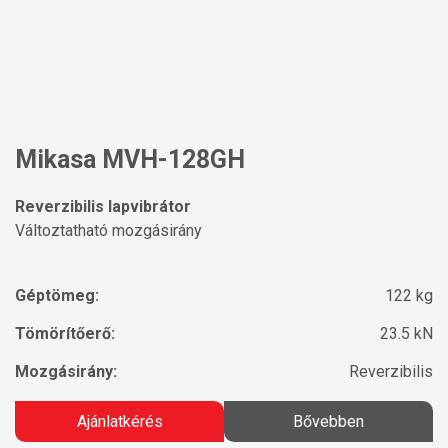
Mikasa MVH-128GH
Reverzibilis lapvibrátor
Változtatható mozgásirány
Géptömeg:
122 kg
Tömörítőerő:
23.5 kN
Mozgásirány:
Reverzibilis
Ajánlatkérés
Bővebben