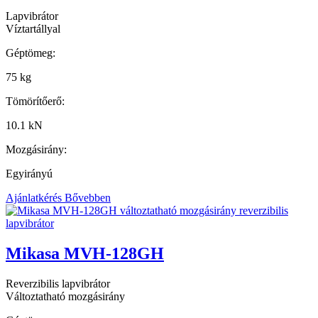
Lapvibrátor
Víztartállyal
Géptömeg:
75 kg
Tömörítőerő:
10.1 kN
Mozgásirány:
Egyirányú
Ajánlatkérés
Bővebben
Mikasa MVH-128GH
Reverzibilis lapvibrátor
Változtatható mozgásirány