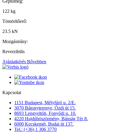
Géptömeg:
122 kg
Tömörítőerő:
23.5 kN
Mozgásirány:
Reverzibilis
Ajánlatkérés
Bővebben
Kapcsolat
1151 Budapest, Mélyfúró u. 2/E.
3070 Bátonyterenye, Ózdi út 15.
8693 Lengyeltóti, Fonyódi u. 10.
4220 Hajdúböszörmény, Bánság Tér 8.
6000 Kecskemét, Budai út 137.
Tel.: (+36) 1 306 3770