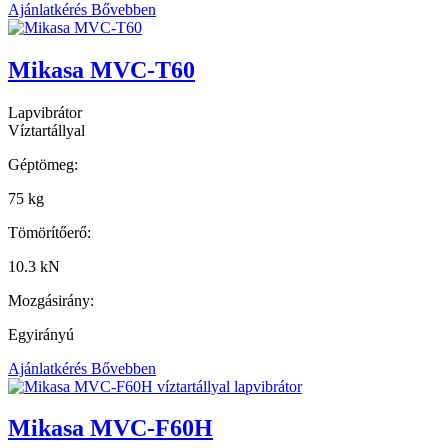
Ajánlatkérés
Bővebben
Mikasa MVC-T60
Lapvibrátor
Víztartállyal
Géptömeg:
75 kg
Tömörítőerő:
10.3 kN
Mozgásirány:
Egyirányú
Ajánlatkérés
Bővebben
Mikasa MVC-F60H