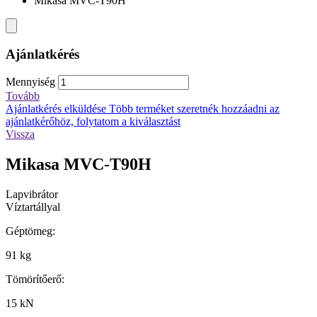
Mikasa MVC-T90H
Ajánlatkérés
Mennyiség
Tovább
Ajánlatkérés elküldése
Több terméket szeretnék hozzáadni az
ajánlatkérőhöz, folytatom a kiválasztást
Vissza
Mikasa MVC-T90H
Lapvibrátor
Víztartállyal
Géptömeg:
91 kg
Tömörítőerő:
15 kN