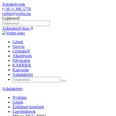
Telephelyeink
(+36 1) 306 3770
verbis@verbis.hu
Gépkereső
Ajánlatkérő lista:
0
Gépek
Szerviz
Cégünkről
Alkatrészek
Pályázatok
KARRIER
Kapcsolat
Ajánlatkérés
Ajánlatkérés
Nyitólap
Gépek
Építőipari kisgépek
Lapvibrátorok