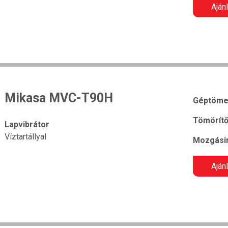
Aján
Mikasa MVC-T90H
Géptöme
Tömörítő
Lapvibrátor
Víztartállyal
Mozgásir
Aján