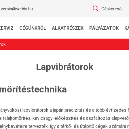
verbis@verbis.hu
Gépkereső
ZERVIZ
CÉGÜNKRŐL
ALKATRÉSZEK
PÁLYÁZATOK
K
rok
Lapvibrátorok
mörítéstechnika
irányváltós) lapvibrátorok a japán precizitás és a több évtizedes
 talajtömörítés, kavicságy-előkészítés és aszfaltozás alapvet
igénybevételre tervezték, így a térkő- és útépítő cégek számár