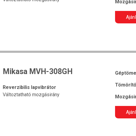
Mozgásir
Aján
Mikasa MVH-308GH
Géptöme
Tömörítő
Reverzibilis lapvibrátor
Változtatható mozgásirány
Mozgásir
Aján