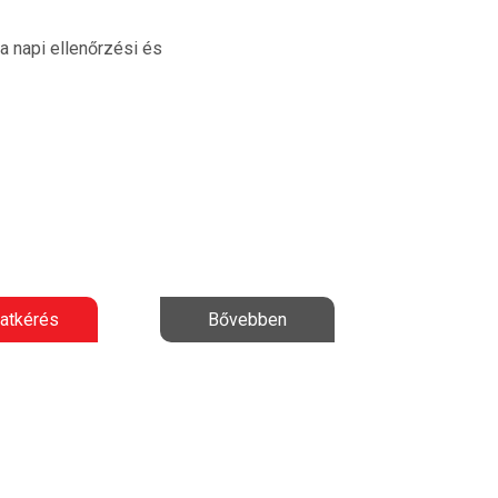
 a napi ellenőrzési és
latkérés
Bővebben