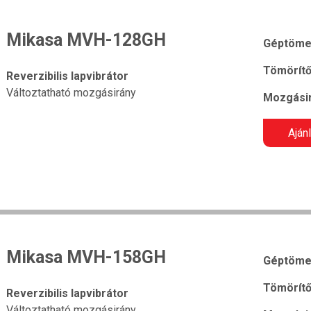
Mikasa MVH-128GH
Géptöme
Tömörítő
Reverzibilis lapvibrátor
Változtatható mozgásirány
Mozgásir
Aján
Mikasa MVH-158GH
Géptöme
Tömörítő
Reverzibilis lapvibrátor
Változtatható mozgásirány