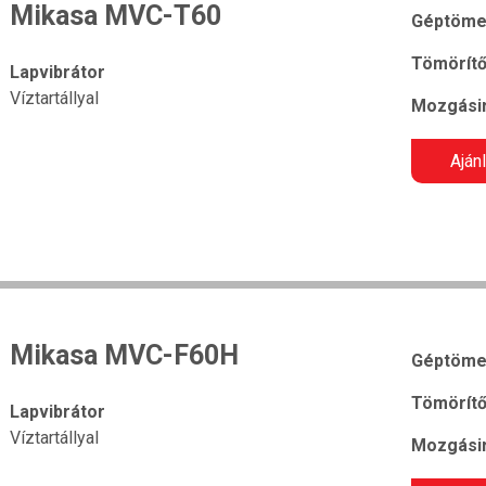
Mikasa MVC-T60
Géptöme
Tömörítő
Lapvibrátor
Víztartállyal
Mozgásir
Aján
Mikasa MVC-F60H
Géptöme
Tömörítő
Lapvibrátor
Víztartállyal
Mozgásir