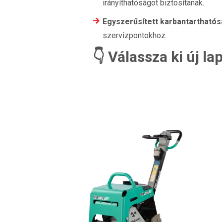
irányíthatóságot biztosítanak.
Egyszerűsített karbantartható
szervizpontokhoz.
👇 Válassza ki új la