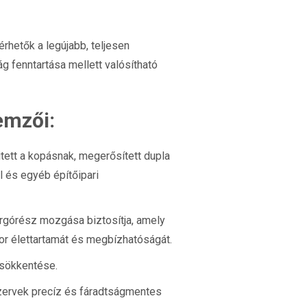
rhetők a legújabb, teljesen
ág fenntartása mellett valósítható
emzői:
itett a kopásnak, megerősített dupla
l és egyéb építőipari
orgórész mozgása biztosítja, amely
or élettartamát és megbízhatóságát.
csökkentése.
zervek precíz és fáradtságmentes