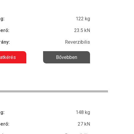
g:
122 kg
erő:
23.5 kN
ány:
Reverzibilis
latkérés
Bővebben
g:
148 kg
erő:
27 kN