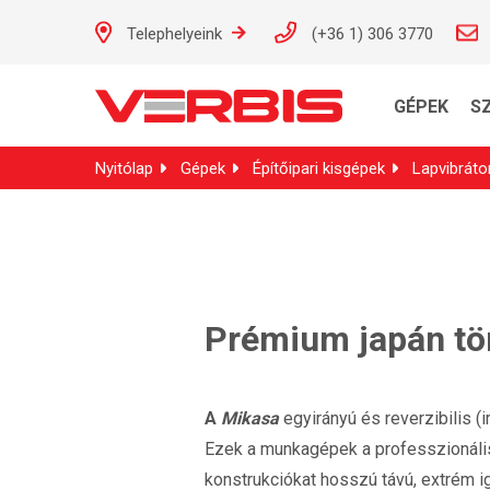
Telephelyeink
(+36 1) 306 3770
GÉPEK
S
Nyitólap
Gépek
Építőipari kisgépek
Lapvibráto
Prémium japán tö
A
Mikasa
egyirányú és reverzibilis (
Ezek a munkagépek a professzionális
konstrukciókat hosszú távú, extrém 