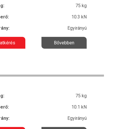
g:
75 kg
erő:
10.3 kN
ány:
Egyirányú
latkérés
Bővebben
g:
75 kg
erő:
10.1 kN
ány:
Egyirányú