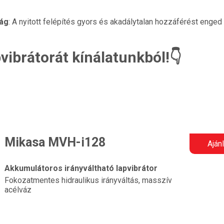
ság
: A nyitott felépítés gyors és akadálytalan hozzáférést enged
pvibrátorát kínálatunkból!👇
Mikasa MVH-i128
Aján
Akkumulátoros irányváltható lapvibrátor
Fokozatmentes hidraulikus irányváltás, masszív
acélváz