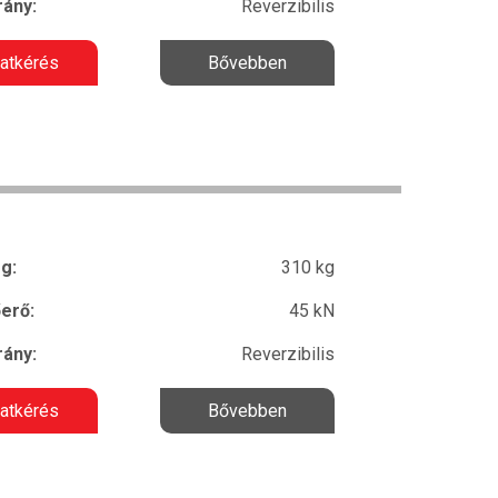
ány:
Reverzibilis
latkérés
Bővebben
g:
310 kg
erő:
45 kN
ány:
Reverzibilis
latkérés
Bővebben