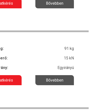
latkérés
Bővebben
g:
91 kg
erő:
15 kN
ány:
Egyirányú
latkérés
Bővebben