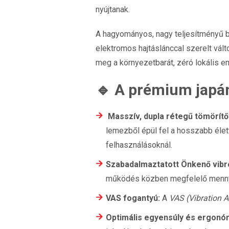
nyújtanak.
A hagyományos, nagy teljesítményű be
elektromos hajtáslánccal szerelt vált
meg a környezetbarát, zéró lokális 
🔹 A prémium japán
Masszív, dupla réteg
ű
tömörít
ő
lemezből épül fel a hosszabb élet
felhasználásoknál.
Szabadalmaztatott Önkenő vib
működés közben megfelelő mennyisé
VAS fogantyú:
A
VAS (Vibration 
Optimális egyensúly és ergonó