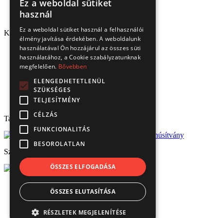
Ez a weboldal sütiket
használ
Ez a weboldal sütiket használ a felhasználói
Kapcsolat
élmény javítása érdekében. A weboldalunk
használatával Ön hozzájárul az összes süti
1151 Budapest, Mélyfúró u. 2/E.
használatához, a Cookie szabályzatunknak
3070 Bátonyterenye, Ózdi út 15.
megfelelően.
Bővebben
8693 Lengyeltóti, Fonyódi u. 10.
4220 Hajdúböszörmény, Bánság Tér 8.
ELENGEDHETETLENÜL
6000 Kecskemét, Budai út 137.
SZÜKSÉGES
Tel.: (+36) 1 306 3770
TELJESÍTMÉNY
Email: verbis@verbis.hu
CÉLZÁS
Tanúsítványaink
FUNKCIONALITÁS
BESOROLATLAN
Széchenyi 2020
ÖSSZES ELFOGADÁSA
© Verbis Kft 2026
ÖSSZES ELUTASÍTÁSA
ÁSZF
Adatvédelem
Impresszum
RÉSZLETEK MEGJELENÍTÉSE