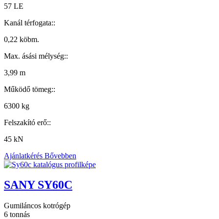
57 LE
Kanál térfogata::
0,22 köbm.
Max. ásási mélység::
3,99 m
Működő tömeg::
6300 kg
Felszakító erő::
45 kN
Ajánlatkérés
Bővebben
SANY SY60C
Gumiláncos kotrógép
6 tonnás