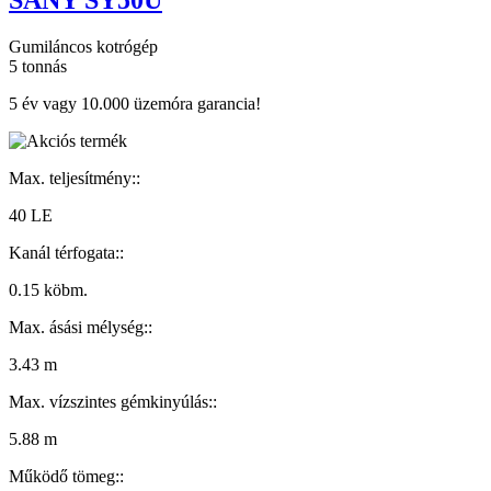
Gumiláncos kotrógép
5 tonnás
5 év vagy 10.000 üzemóra garancia!
Max. teljesítmény::
40 LE
Kanál térfogata::
0.15 köbm.
Max. ásási mélység::
3.43 m
Max. vízszintes gémkinyúlás::
5.88 m
Működő tömeg::