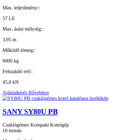
Max. teljesítmény::
57 LE
Max. ásási mélység::
3,95 m
Működő tömeg::
6000 kg
Felszakító erő::
45,0 kN
Ajánlatkérés
Bővebben
SANY SY80U PB
Csuklógémes Kompakt Kotrógép
10 tonnás