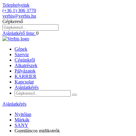
Telephelyeink
(+36 1) 306 3770
verbis@verbis.hu
Gépkereső
Ajánlatkérő lista:
0
Gépek
Szerviz
Cégünkről
Alkatrészek
Pályázatok
KARRIER
Kapcsolat
Ajánlatkérés
Ajánlatkérés
Nyitólap
Márkák
SANY
Gumiláncos midikotrók