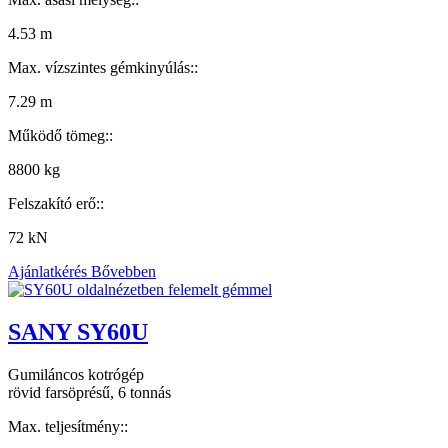
4.53 m
Max. vízszintes gémkinyúlás::
7.29 m
Működő tömeg::
8800 kg
Felszakító erő::
72 kN
Ajánlatkérés
Bővebben
SANY SY60U
Gumiláncos kotrógép
rövid farsöprésű, 6 tonnás
Max. teljesítmény::