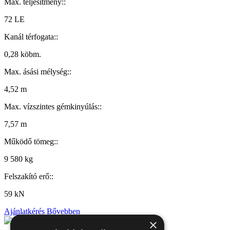
Max. teljesítmény::
72 LE
Kanál térfogata::
0,28 köbm.
Max. ásási mélység::
4,52 m
Max. vízszintes gémkinyúlás::
7,57 m
Működő tömeg::
9 580 kg
Felszakító erő::
59 kN
Ajánlatkérés
Bővebben
×