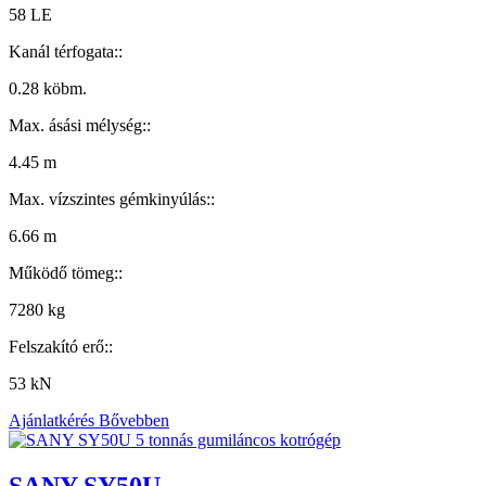
58 LE
Kanál térfogata::
0.28 köbm.
Max. ásási mélység::
4.45 m
Max. vízszintes gémkinyúlás::
6.66 m
Működő tömeg::
7280 kg
Felszakító erő::
53 kN
Ajánlatkérés
Bővebben
SANY SY50U