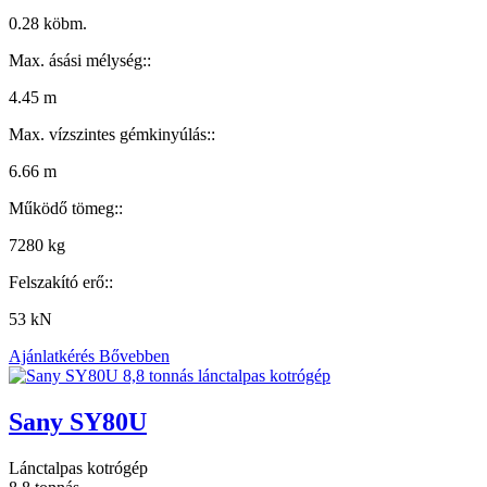
0.28 köbm.
Max. ásási mélység::
4.45 m
Max. vízszintes gémkinyúlás::
6.66 m
Működő tömeg::
7280 kg
Felszakító erő::
53 kN
Ajánlatkérés
Bővebben
Sany SY80U
Lánctalpas kotrógép