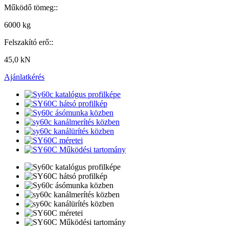
Működő tömeg::
6000 kg
Felszakító erő::
45,0 kN
Ajánlatkérés