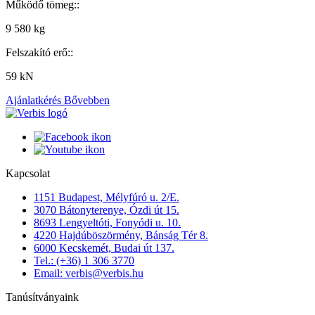
Működő tömeg::
9 580 kg
Felszakító erő::
59 kN
Ajánlatkérés
Bővebben
Kapcsolat
1151 Budapest, Mélyfúró u. 2/E.
3070 Bátonyterenye, Ózdi út 15.
8693 Lengyeltóti, Fonyódi u. 10.
4220 Hajdúböszörmény, Bánság Tér 8.
6000 Kecskemét, Budai út 137.
Tel.: (+36) 1 306 3770
Email: verbis@verbis.hu
Tanúsítványaink