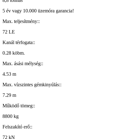
8,8 tonnás
5 év vagy 10.000 üzemóra garancia!
Max. teljesítmény::
72 LE
Kanál térfogata::
0.28 köbm.
Max. ásási mélység::
4.53 m
Max. vízszintes gémkinyúlás::
7.29 m
Működő tömeg::
8800 kg
Felszakító erő::
72 kN