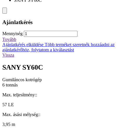
SANY SY60C
Ajánlatkérés
Mennyiség
Tovább
Ajánlatkérés elküldése
Több terméket szeretnék hozzáadni az
ajánlatkérőhöz, folytatom a kiválasztást
Vissza
SANY SY60C
Gumiláncos kotrógép
6 tonnás
Max. teljesítmény::
57 LE
Max. ásási mélység::
3,95 m