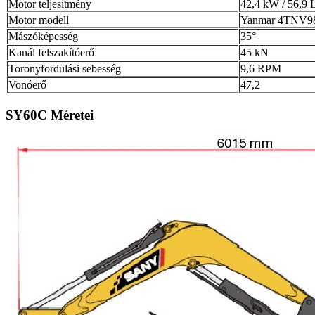
Motor teljesítmény
42,4 kW / 56,9
Motor modell
Yanmar 4TNV
Mászóképesség
35°
Kanál felszakítóerő
45 kN
Toronyfordulási sebesség
9,6 RPM
Vonóerő
47,2
SY60C
Méretei