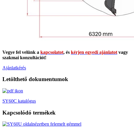
Vegye fel velünk a
kapcsolatot
, és
kérjen egyedi ajánlatot
vagy
szakmai konzultációt!
Ajánlatkérés
Letölthető dokumentumok
SY60C katalógus
Kapcsolódó termékek