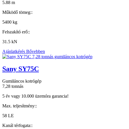
5.88 m
Működő tömeg::
5400 kg
Felszakító erő::
31.5 kN
Ajánlatkérés
Bővebben
Sany SY75C
Gumiláncos kotrógép
7,28 tonnás
5 év vagy 10.000 üzemóra garancia!
Max. teljesítmény::
58 LE
Kanál térfogata::