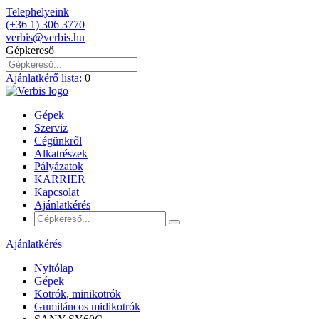
Telephelyeink
(+36 1) 306 3770
verbis@verbis.hu
Gépkereső
Ajánlatkérő lista:
0
Gépek
Szerviz
Cégünkről
Alkatrészek
Pályázatok
KARRIER
Kapcsolat
Ajánlatkérés
Ajánlatkérés
Nyitólap
Gépek
Kotrók, minikotrók
Gumiláncos midikotrók