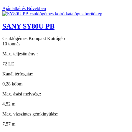
Ajánlatkérés
Bővebben
SANY SY80U PB
Csuklógémes Kompakt Kotrógép
10 tonnás
Max. teljesítmény::
72 LE
Kanál térfogata::
0,28 köbm.
Max. ásási mélység::
4,52 m
Max. vízszintes gémkinyúlás::
7,57 m