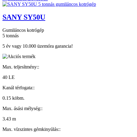
SANY SY50U
Gumiláncos kotrógép
5 tonnás
5 év vagy 10.000 üzemóra garancia!
Max. teljesítmény::
40 LE
Kanál térfogata::
0.15 köbm.
Max. ásási mélység::
3.43 m
Max. vízszintes gémkinyúlás::