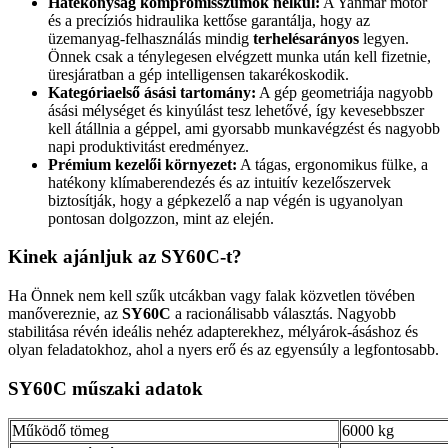
Hatékonyság kompromisszumok nélkül:
A Yanmar motor
és a precíziós hidraulika kettőse garantálja, hogy az
üzemanyag-felhasználás mindig
terhelésarányos
legyen.
Önnek csak a ténylegesen elvégzett munka után kell fizetnie,
üresjáratban a gép intelligensen takarékoskodik.
Kategóriaelső ásási tartomány:
A gép geometriája nagyobb
ásási mélységet és kinyúlást tesz lehetővé, így kevesebbszer
kell átállnia a géppel, ami gyorsabb munkavégzést és nagyobb
napi produktivitást eredményez.
Prémium kezelői környezet:
A tágas, ergonomikus fülke, a
hatékony klímaberendezés és az intuitív kezelőszervek
biztosítják, hogy a gépkezelő a nap végén is ugyanolyan
pontosan dolgozzon, mint az elején.
Kinek ajánljuk az
SY60C
-t?
Ha Önnek nem kell szűk utcákban vagy falak közvetlen tövében
manővereznie, az
SY60C
a racionálisabb választás. Nagyobb
stabilitása révén ideális nehéz adapterekhez, mélyárok-ásáshoz és
olyan feladatokhoz, ahol a nyers erő és az egyensúly a legfontosabb.
SY60C műszaki adatok
Működő tömeg
6000 kg