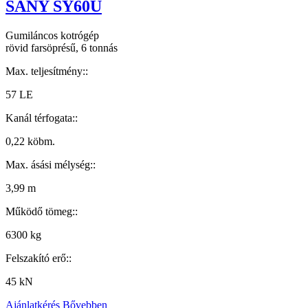
SANY SY60U
Gumiláncos kotrógép
rövid farsöprésű, 6 tonnás
Max. teljesítmény::
57 LE
Kanál térfogata::
0,22 köbm.
Max. ásási mélység::
3,99 m
Működő tömeg::
6300 kg
Felszakító erő::
45 kN
Ajánlatkérés
Bővebben