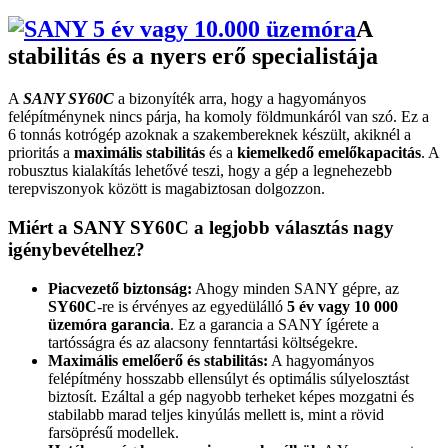
A
stabilitás és a nyers erő specialistája
A
SANY SY60C
a bizonyíték arra, hogy a hagyományos
felépítménynek nincs párja, ha komoly földmunkáról van szó. Ez a
6 tonnás kotrógép azoknak a szakembereknek készült, akiknél a
prioritás a
maximális stabilitás
és a
kiemelkedő emelőkapacitás
. A
robusztus kialakítás lehetővé teszi, hogy a gép a legnehezebb
terepviszonyok között is magabiztosan dolgozzon.
Miért a SANY SY60C a legjobb választás nagy
igénybevételhez?
Piacvezető biztonság:
Ahogy minden SANY gépre, az
SY60C
-re is érvényes az egyedülálló
5 év vagy 10 000
üzemóra garancia
. Ez a garancia a SANY ígérete a
tartósságra és az alacsony fenntartási költségekre.
Maximális emelőerő és stabilitás:
A hagyományos
felépítmény hosszabb ellensúlyt és optimális súlyelosztást
biztosít. Ezáltal a gép nagyobb terheket képes mozgatni és
stabilabb marad teljes kinyúlás mellett is, mint a rövid
farsöprésű modellek.