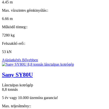
4.45 m
Max. vízszintes gémkinyúlás::
6.66 m
Működő tömeg::
7280 kg
Felszakító erő::
53 kN
Ajánlatkérés
Bővebben
Sany SY80U
Lánctalpas kotrógép
8,8 tonnás
5 év vagy 10.000 üzemóra garancia!
Max. teljesítmény::