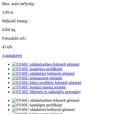
Max. ásási mélység::
3,99 m
Működő tömeg::
6300 kg
Felszakító erő::
45 kN
Ajánlatkérés