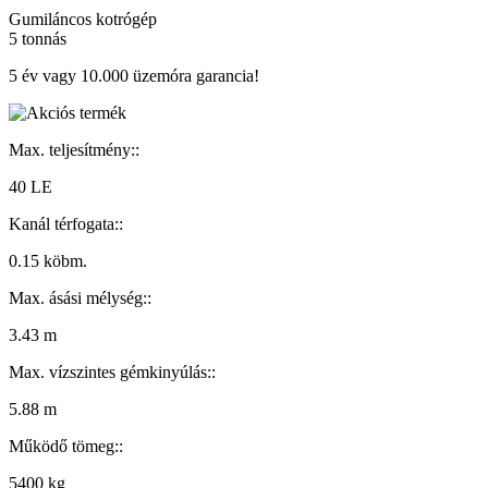
Gumiláncos kotrógép
5 tonnás
5 év vagy 10.000 üzemóra garancia!
Max. teljesítmény::
40 LE
Kanál térfogata::
0.15 köbm.
Max. ásási mélység::
3.43 m
Max. vízszintes gémkinyúlás::
5.88 m
Működő tömeg::
5400 kg