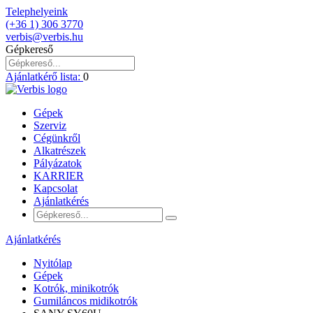
Telephelyeink
(+36 1) 306 3770
verbis@verbis.hu
Gépkereső
Ajánlatkérő lista:
0
Gépek
Szerviz
Cégünkről
Alkatrészek
Pályázatok
KARRIER
Kapcsolat
Ajánlatkérés
Ajánlatkérés
Nyitólap
Gépek
Kotrók, minikotrók
Gumiláncos midikotrók