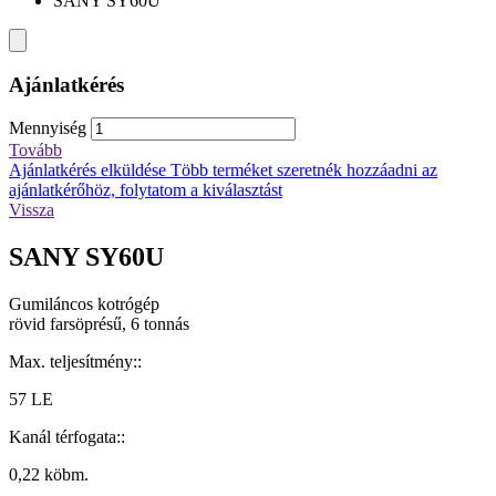
SANY SY60U
Ajánlatkérés
Mennyiség
Tovább
Ajánlatkérés elküldése
Több terméket szeretnék hozzáadni az
ajánlatkérőhöz, folytatom a kiválasztást
Vissza
SANY SY60U
Gumiláncos kotrógép
rövid farsöprésű, 6 tonnás
Max. teljesítmény::
57 LE
Kanál térfogata::
0,22 köbm.