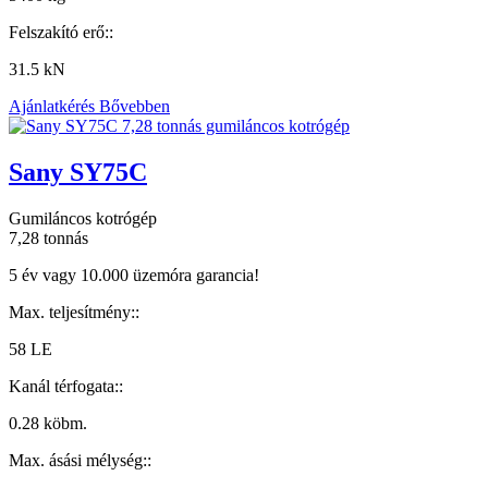
Felszakító erő::
31.5 kN
Ajánlatkérés
Bővebben
Sany SY75C
Gumiláncos kotrógép
7,28 tonnás
5 év vagy 10.000 üzemóra garancia!
Max. teljesítmény::
58 LE
Kanál térfogata::
0.28 köbm.
Max. ásási mélység::