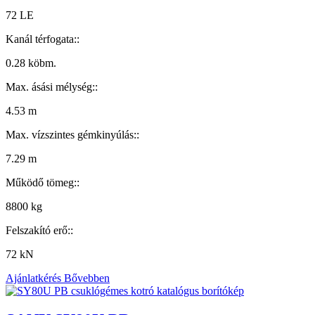
72 LE
Kanál térfogata::
0.28 köbm.
Max. ásási mélység::
4.53 m
Max. vízszintes gémkinyúlás::
7.29 m
Működő tömeg::
8800 kg
Felszakító erő::
72 kN
Ajánlatkérés
Bővebben