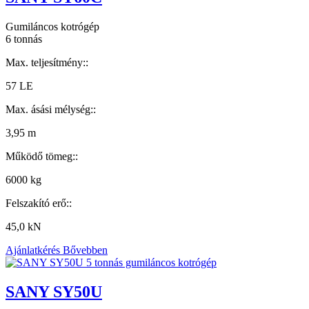
Gumiláncos kotrógép
6 tonnás
Max. teljesítmény::
57 LE
Max. ásási mélység::
3,95 m
Működő tömeg::
6000 kg
Felszakító erő::
45,0 kN
Ajánlatkérés
Bővebben
SANY SY50U