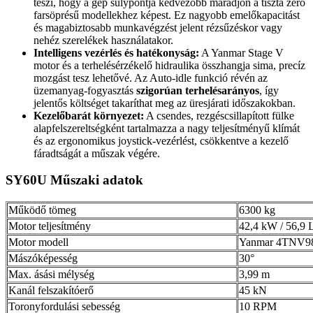
teszi, hogy a gép súlypontja kedvezőbb maradjon a tiszta zéró
farsöprésű modellekhez képest. Ez nagyobb emelőkapacitást
és magabiztosabb munkavégzést jelent rézsűzéskor vagy
nehéz szerelékek használatakor.
Intelligens vezérlés és hatékonyság:
A Yanmar Stage V
motor és a terhelésérzékelő hidraulika összhangja sima, precíz
mozgást tesz lehetővé. Az Auto-idle funkció révén az
üzemanyag-fogyasztás
szigorúan terhelésarányos
, így
jelentős költséget takaríthat meg az üresjárati időszakokban.
Kezelőbarát környezet:
A csendes, rezgéscsillapított fülke
alapfelszereltségként tartalmazza a nagy teljesítményű klímát
és az ergonomikus joystick-vezérlést, csökkentve a kezelő
fáradtságát a műszak végére.
SY60U Műszaki adatok
Működő tömeg
6300 kg
Motor teljesítmény
42,4 kW / 56,9
Motor modell
Yanmar 4TNV9
Mászóképesség
30°
Max. ásási mélység
3,99 m
Kanál felszakítóerő
45 kN
Toronyfordulási sebesség
10 RPM