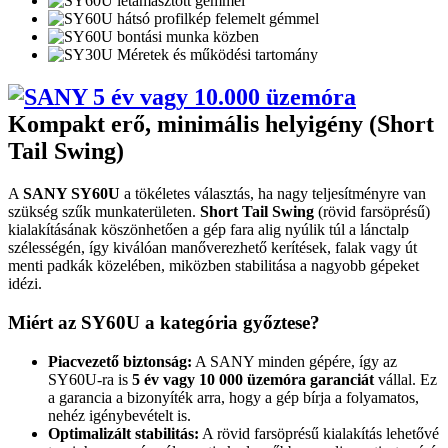
Kompakt erő, minimális helyigény (Short
Tail Swing)
A
SANY SY60U
a tökéletes választás, ha nagy teljesítményre van
szükség szűk munkaterületen.
Short Tail Swing
(rövid farsöprésű)
kialakításának köszönhetően a gép fara alig nyúlik túl a lánctalp
szélességén, így kiválóan manőverezhető kerítések, falak vagy út
menti padkák közelében, miközben stabilitása a nagyobb gépeket
idézi.
Miért az SY60U a kategória győztese?
Piacvezető biztonság:
A SANY minden gépére, így az
SY60U-ra is
5 év vagy 10 000 üzemóra garanciát
vállal. Ez
a garancia a bizonyíték arra, hogy a gép bírja a folyamatos,
nehéz igénybevételt is.
Optimalizált stabilitás:
A rövid farsöprésű kialakítás lehetővé