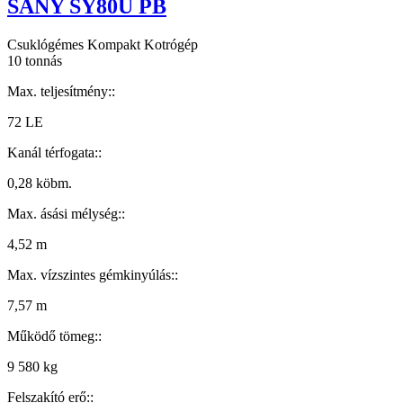
SANY SY80U PB
Csuklógémes Kompakt Kotrógép
10 tonnás
Max. teljesítmény::
72 LE
Kanál térfogata::
0,28 köbm.
Max. ásási mélység::
4,52 m
Max. vízszintes gémkinyúlás::
7,57 m
Működő tömeg::
9 580 kg
Felszakító erő::