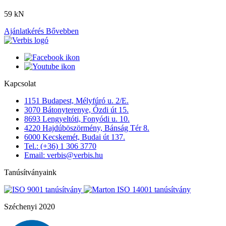
59 kN
Ajánlatkérés
Bővebben
Kapcsolat
1151 Budapest, Mélyfúró u. 2/E.
3070 Bátonyterenye, Ózdi út 15.
8693 Lengyeltóti, Fonyódi u. 10.
4220 Hajdúböszörmény, Bánság Tér 8.
6000 Kecskemét, Budai út 137.
Tel.: (+36) 1 306 3770
Email: verbis@verbis.hu
Tanúsítványaink
Széchenyi 2020