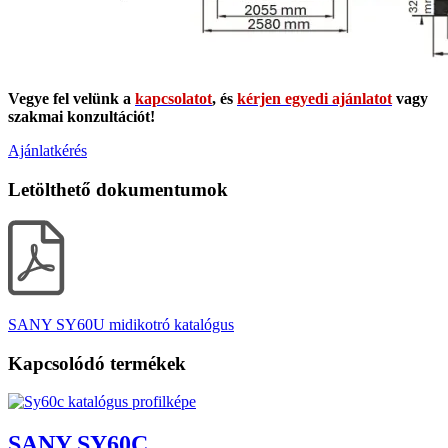
Vegye fel velünk a
kapcsolatot
, és
kérjen egyedi ajánlatot
vagy
szakmai konzultációt!
Ajánlatkérés
Letölthető dokumentumok
SANY SY60U midikotró katalógus
Kapcsolódó termékek
SANY SY60C