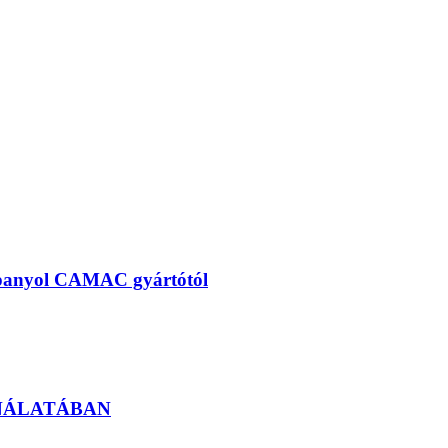
a spanyol CAMAC gyártótól
INÁLATÁBAN