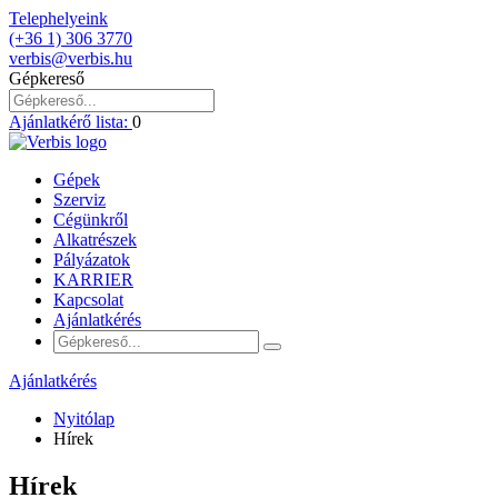
Telephelyeink
(+36 1) 306 3770
verbis@verbis.hu
Gépkereső
Ajánlatkérő lista:
0
Gépek
Szerviz
Cégünkről
Alkatrészek
Pályázatok
KARRIER
Kapcsolat
Ajánlatkérés
Ajánlatkérés
Nyitólap
Hírek
Hírek