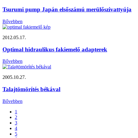
Tsurumi pump Japán elsőszámú merülőszivattyúja
Bővebben
2012.05.17.
Optimal hidraulikus fakiemelő adapterek
Bővebben
2005.10.27.
Talajtömörítés békával
Bővebben
1
2
3
4
5