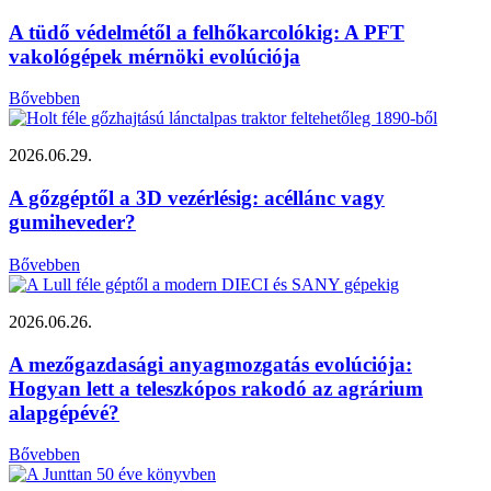
A tüdő védelmétől a felhőkarcolókig: A PFT
vakológépek mérnöki evolúciója
Bővebben
2026.06.29.
A gőzgéptől a 3D vezérlésig: acéllánc vagy
gumiheveder?
Bővebben
2026.06.26.
A mezőgazdasági anyagmozgatás evolúciója:
Hogyan lett a teleszkópos rakodó az agrárium
alapgépévé?
Bővebben