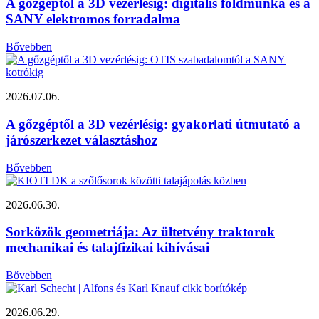
A gőzgéptől a 3D vezérlésig: digitális földmunka és a
SANY elektromos forradalma
Bővebben
2026.07.06.
A gőzgéptől a 3D vezérlésig: gyakorlati útmutató a
járószerkezet választáshoz
Bővebben
2026.06.30.
Sorközök geometriája: Az ültetvény traktorok
mechanikai és talajfizikai kihívásai
Bővebben
2026.06.29.