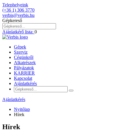
Telephelyeink
(+36 1) 306 3770
verbis@verbis.hu
Gépkereső
Ajánlatkérő lista:
0
Gépek
Szerviz
Cégünkről
Alkatrészek
Pályázatok
KARRIER
Kapcsolat
Ajánlatkérés
Ajánlatkérés
Nyitólap
Hírek
Hírek