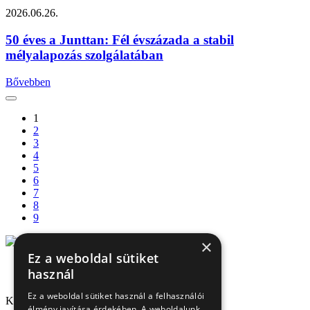
2026.06.26.
50 éves a Junttan: Fél évszázada a stabil
mélyalapozás szolgálatában
Bővebben
1
2
3
4
5
6
7
8
9
×
Ez a weboldal sütiket
használ
Ez a weboldal sütiket használ a felhasználói
Kapcsolat
élmény javítása érdekében. A weboldalunk