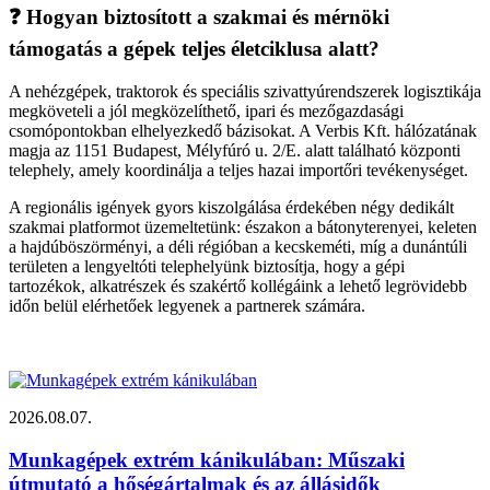
❓ Hogyan biztosított a szakmai és mérnöki
támogatás a gépek teljes életciklusa alatt?
A nehézgépek, traktorok és speciális szivattyúrendszerek logisztikája
megköveteli a jól megközelíthető, ipari és mezőgazdasági
csomópontokban elhelyezkedő bázisokat. A Verbis Kft. hálózatának
magja az 1151 Budapest, Mélyfúró u. 2/E. alatt található központi
telephely, amely koordinálja a teljes hazai importőri tevékenységet.
A regionális igények gyors kiszolgálása érdekében négy dedikált
szakmai platformot üzemeltetünk: északon a bátonyterenyei, keleten
a hajdúböszörményi, a déli régióban a kecskeméti, míg a dunántúli
területen a lengyeltóti telephelyünk biztosítja, hogy a gépi
tartozékok, alkatrészek és szakértő kollégáink a lehető legrövidebb
időn belül elérhetőek legyenek a partnerek számára.
2026.08.07.
Munkagépek extrém kánikulában: Műszaki
útmutató a hőségártalmak és az állásidők