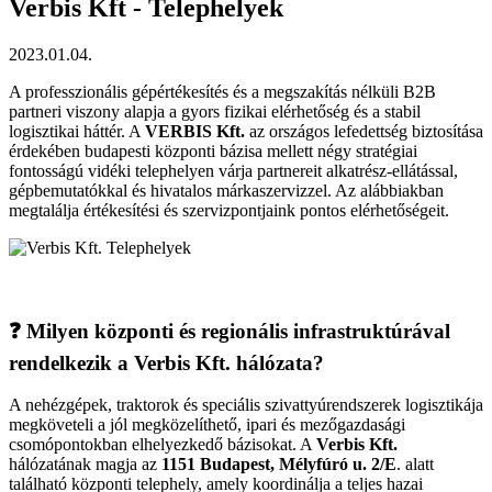
Verbis Kft - Telephelyek
2023.01.04.
A professzionális gépértékesítés és a megszakítás nélküli B2B
partneri viszony alapja a gyors fizikai elérhetőség és a stabil
logisztikai háttér. A
VERBIS Kft.
az országos lefedettség biztosítása
érdekében budapesti központi bázisa mellett négy stratégiai
fontosságú vidéki telephelyen várja partnereit alkatrész-ellátással,
gépbemutatókkal és hivatalos márkaszervizzel. Az alábbiakban
megtalálja értékesítési és szervizpontjaink pontos elérhetőségeit.
❓ Milyen központi és regionális infrastruktúrával
rendelkezik a Verbis Kft. hálózata?
A nehézgépek, traktorok és speciális szivattyúrendszerek logisztikája
megköveteli a jól megközelíthető, ipari és mezőgazdasági
csomópontokban elhelyezkedő bázisokat. A
Verbis Kft.
hálózatának magja az
1151 Budapest, Mélyfúró u. 2/E
. alatt
található központi telephely, amely koordinálja a teljes hazai