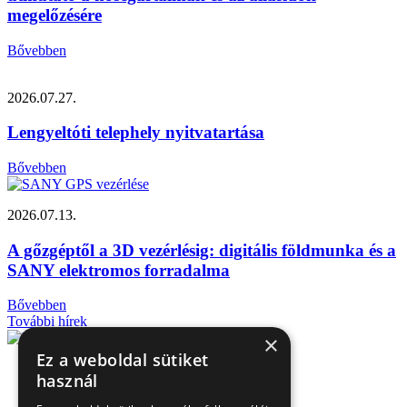
megelőzésére
Bővebben
2026.07.27.
Lengyeltóti telephely nyitvatartása
Bővebben
2026.07.13.
A gőzgéptől a 3D vezérlésig: digitális földmunka és a
SANY elektromos forradalma
Bővebben
További hírek
×
Ez a weboldal sütiket
használ