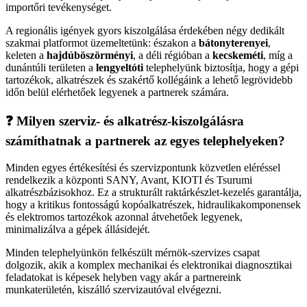
importőri tevékenységet.
A regionális igények gyors kiszolgálása érdekében négy dedikált
szakmai platformot üzemeltetünk: északon a
bátonyterenyei
,
keleten a
hajdúböszörményi
, a déli régióban a
kecskeméti
, míg a
dunántúli területen a
lengyeltóti
telephelyünk biztosítja, hogy a gépi
tartozékok, alkatrészek és szakértő kollégáink a lehető legrövidebb
időn belül elérhetőek legyenek a partnerek számára.
❓ Milyen szerviz- és alkatrész-kiszolgálásra
számíthatnak a partnerek az egyes telephelyeken?
Minden egyes értékesítési és szervizpontunk közvetlen eléréssel
rendelkezik a központi SANY, Avant, KIOTI és Tsurumi
alkatrészbázisokhoz. Ez a strukturált raktárkészlet-kezelés garantálja,
hogy a kritikus fontosságú kopóalkatrészek, hidraulikakomponensek
és elektromos tartozékok azonnal átvehetőek legyenek,
minimalizálva a gépek állásidejét.
Minden telephelyünkön felkészült mérnök-szervizes csapat
dolgozik, akik a komplex mechanikai és elektronikai diagnosztikai
feladatokat is képesek helyben vagy akár a partnereink
munkaterületén, kiszálló szervizautóval elvégezni.