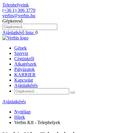
Telephelyeink
(+36 1) 306 3770
verbis@verbis.hu
Gépkereső
Ajánlatkérő lista:
0
Gépek
Szerviz
Cégünkről
Alkatrészek
Pályázatok
KARRIER
Kapcsolat
Ajánlatkérés
Ajánlatkérés
Nyitólap
Hírek
Verbis Kft - Telephelyek