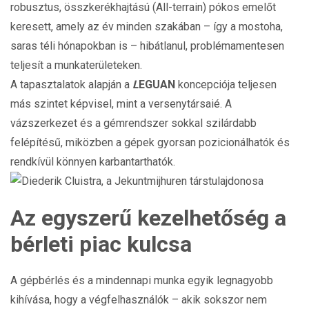
robusztus, összkerékhajtású (All-terrain) pókos emelőt
keresett, amely az év minden szakában – így a mostoha,
saras téli hónapokban is – hibátlanul, problémamentesen
teljesít a munkaterületeken.
A tapasztalatok alapján a
L
EGUAN
koncepciója teljesen
más szintet képvisel, mint a versenytársaié. A
vázszerkezet és a gémrendszer sokkal szilárdabb
felépítésű, miközben a gépek gyorsan pozicionálhatók és
rendkívül könnyen karbantarthatók.
Az egyszerű kezelhetőség a
bérleti piac kulcsa
A gépbérlés és a mindennapi munka egyik legnagyobb
kihívása, hogy a végfelhasználók – akik sokszor nem