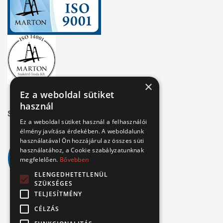
×
Ez a weboldal sütiket
használ
Széchenyi 2020
Ez a weboldal sütiket használ a felhasználói
élmény javítása érdekében. A weboldalunk
használatával Ön hozzájárul az összes süti
használatához, a Cookie szabályzatunknak
megfelelően.
Bővebben
ELENGEDHETETLENÜL
SZÜKSÉGES
TELJESÍTMÉNY
CÉLZÁS