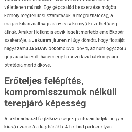
véletlenen múlnak. Egy gépcsalád beszerzése mögött
komoly megtérülési számítások, a megbízhatóság, a
magas kihasználtsági arány és a könnyű kezelhetőség
állnak. Amikor Hollandia egyik legelismertebb emelőkosár-
szakértője, a
Jekuntmijhuren.nl
úgy döntött, hogy flottáját
nagyszámú
L
EGUAN
pókemelővel bővíti, az nem egyszerű
gépvásárlás volt, hanem egy hosszú távú hatékonysági
stratégia mérföldköve.
Erőteljes felépítés,
kompromisszumok nélküli
terepjáró képesség
A bérbeadással foglalkozó cégek pontosan tudják, hogy a
kieső üzemidő a legdrágább. A holland partner olyan