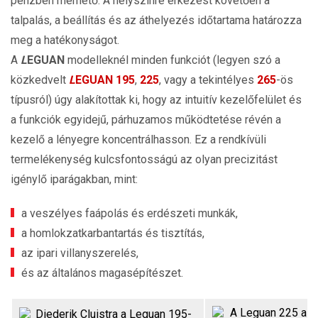
pénzben mérhető. A helyszínre érkezést követően a
talpalás, a beállítás és az áthelyezés időtartama határozza
meg a hatékonyságot.
A
L
EGUAN
modelleknél minden funkciót (legyen szó a
közkedvelt
L
EGUAN 195
,
225
, vagy a tekintélyes
265
-ös
típusról) úgy alakítottak ki, hogy az intuitív kezelőfelület és
a funkciók egyidejű, párhuzamos működtetése révén a
kezelő a lényegre koncentrálhasson. Ez a rendkívüli
termelékenység kulcsfontosságú az olyan precizitást
igénylő iparágakban, mint:
a veszélyes faápolás és erdészeti munkák,
a homlokzatkarbantartás és tisztítás,
az ipari villanyszerelés,
és az általános magasépítészet.