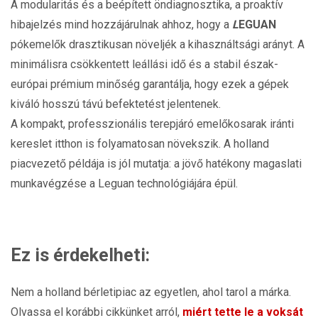
A modularitás és a beépített öndiagnosztika, a proaktív
hibajelzés mind hozzájárulnak ahhoz, hogy a
L
EGUAN
pókemelők drasztikusan növeljék a kihasználtsági arányt. A
minimálisra csökkentett leállási idő és a stabil észak-
európai prémium minőség garantálja, hogy ezek a gépek
kiváló hosszú távú befektetést jelentenek.
A kompakt, professzionális terepjáró emelőkosarak iránti
kereslet itthon is folyamatosan növekszik. A holland
piacvezető példája is jól mutatja: a jövő hatékony magaslati
munkavégzése a Leguan technológiájára épül.
Ez is érdekelheti:
Nem a holland bérletipiac az egyetlen, ahol tarol a márka.
Olvassa el korábbi cikkünket arról,
miért tette le a voksát