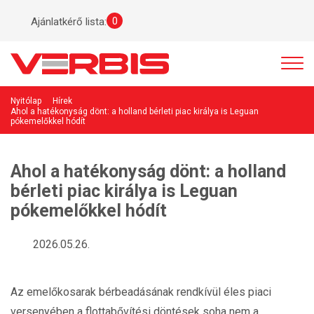
0
Ajánlatkérő lista:
Nyitólap
Hírek
Ahol a hatékonyság dönt: a holland bérleti piac királya is Leguan
pókemelőkkel hódít
Ahol a hatékonyság dönt: a holland
bérleti piac királya is Leguan
pókemelőkkel hódít
2026.05.26.
Az emelőkosarak bérbeadásának rendkívül éles piaci
versenyében a flottabővítési döntések soha nem a