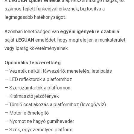
A
L
EGUAN spider emelők
alapfelszereltsége magas, és
számos fejlett funkcióval érkeznek, biztosítva a
legmagasabb hatékonyságot.
Azonban lehetőséged van
egyéni igényekre szabni
a
saját
L
EGUAN
emelődet, hogy megfeleljen a munkaterület
vagy iparág követelményeinek.
Opcionális felszereltség
— Vezeték nélküli távvezérlő: menetelés, letalpalás
— LED reflektorok a platformhoz
— Szerszámtartók a platformon
— Kitámasztó jelzőfények
— Tömlő csatlakozás a platformhoz (levegő/víz)
— Motor-előmelegítő
— Nyomot ne hagyó gumiheveder
— Szűk, egyszemélyes platform