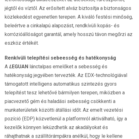
jégtől és víztől. Az erősített alváz biztosítja a biztonságos
közlekedést egyenetlen terepen. A kiváló festési minőség,
beleértve a cinkalapú alapozást, rendkívüli kopás- és
korrózióállóságot garantál, amely hosszú távon megőrzi az
eszköz értékét.
Renkívüli telepítési sebeesség és hatékonyság
A
L
EGUAN
lánctalpas emelőket a sebesség és
hatékonyság jegyében tervezték. Az EDX-technológiával
támogatott intelligens automatikus szintezés gyors
telepítést tesz lehetővé bármilyen terepen, miközben a
piacvezető gém és haladási sebesség csökkenti a
munkaterületek közötti átállási időt. Az emelt vezetési
pozíció (EDP) közvetlenül a platformról aktiválható, így a
kezelők könnyen leküzdhetik az akadályokat és
ráhajthatnak a szállítórámpákra anélkül, hogy le kellene