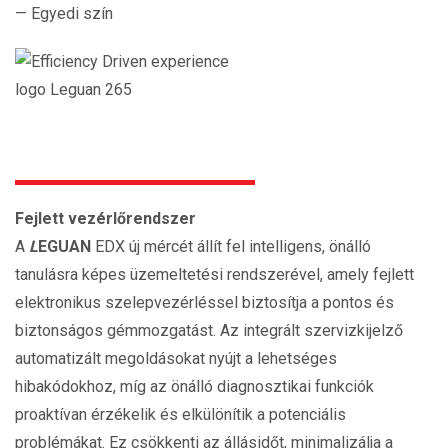
— Egyedi szín
Fejlett vezérlő
rendszer
A
L
EGUAN
EDX új mércét állít fel intelligens, önálló
tanulásra képes üzemeltetési rendszerével, amely fejlett
elektronikus szelepvezérléssel biztosítja a pontos és
biztonságos gémmozgatást. Az integrált szervizkijelző
automatizált megoldásokat nyújt a lehetséges
hibakódokhoz, míg az önálló diagnosztikai funkciók
proaktívan érzékelik és elkülönítik a potenciális
problémákat. Ez csökkenti az állásidőt, minimalizálja a