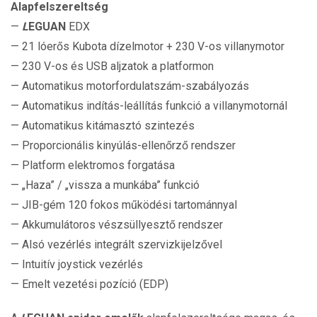
Alapfelszereltség
—
L
EGUAN
EDX
— 21 lóerős Kubota dízelmotor + 230 V-os villanymotor
— 230 V-os és USB aljzatok a platformon
— Automatikus motorfordulatszám-szabályozás
— Automatikus indítás-leállítás funkció a villanymotornál
— Automatikus kitámasztó szintezés
— Proporcionális kinyúlás-ellenőrző rendszer
— Platform elektromos forgatása
— „Haza” / „vissza a munkába” funkció
— JIB-gém 120 fokos működési tartománnyal
— Akkumulátoros vészsüllyesztő rendszer
— Alsó vezérlés integrált szervizkijelzővel
— Intuitív joystick vezérlés
— Emelt vezetési pozíció (EDP)