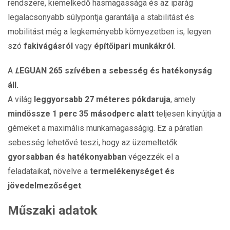
rendszere, kiemelkedő hasmagassága és az iparág
legalacsonyabb súlypontja garantálja a stabilitást és
mobilitást még a legkeményebb környezetben is, legyen
szó
fakivágásról
vagy
építőipari munkákról
.
A
L
EGUAN 265 szívében a sebesség és hatékonyság
áll.
A világ
leggyorsabb 27 méteres pókdaruja
, amely
mindössze 1 perc 35 másodperc alatt
teljesen kinyújtja a
gémeket a maximális munkamagasságig. Ez a páratlan
sebesség lehetővé teszi, hogy az üzemeltetők
gyorsabban és hatékonyabban
végezzék el a
feladataikat, növelve a
termelékenységet és
jövedelmezőséget
.
Műszaki adatok