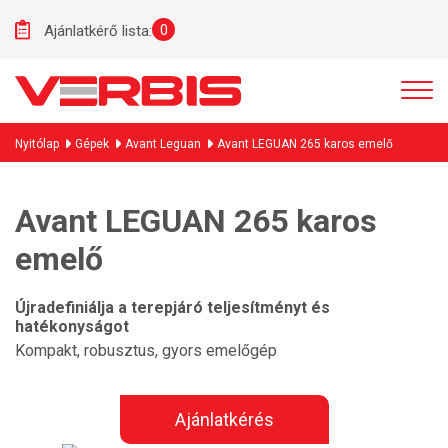
0
Ajánlatkérő lista:
Nyitólap
Gépek
Avant Leguan
Avant LEGUAN 265 karos emelő
Avant LEGUAN 265 karos
emelő
Újradefiniálja a terepjáró teljesítményt és
hatékonyságot
Kompakt, robusztus, gyors emelőgép
Ajánlatkérés