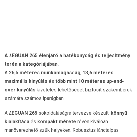
A
L
EGUAN 265 élenjáró a hatékonyság és teljesítmény
terén a kategóriájában.
A
26,5 méteres munkamagasság
,
13,6 méteres
maximális kinyúlás
és
több mint 10 méteres up-and-
over kinyúlás
kivételes lehetőséget biztosít szakemberek
számára számos iparágban.
A
L
EGUAN 265
sokoldalúságra tervezve készült,
könnyű
kialakítása
és
kompakt mérete
révén kiválóan
manőverezhető szűk helyeken. Robusztus lánctalpas