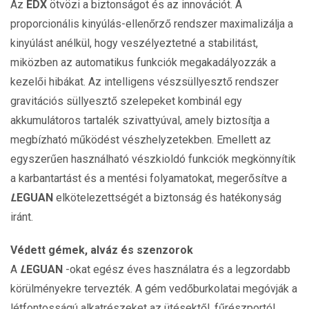
Az
EDX
ötvözi a biztonságot és az innovációt. A
proporcionális kinyúlás-ellenőrző rendszer maximalizálja a
kinyúlást anélkül, hogy veszélyeztetné a stabilitást,
miközben az automatikus funkciók megakadályozzák a
kezelői hibákat. Az intelligens vészsüllyesztő rendszer
gravitációs süllyesztő szelepeket kombinál egy
akkumulátoros tartalék szivattyúval, amely biztosítja a
megbízható működést vészhelyzetekben. Emellett az
egyszerűen használható vészkioldó funkciók megkönnyítik
a karbantartást és a mentési folyamatokat, megerősítve a
L
EGUAN
elkötelezettségét a biztonság és hatékonyság
iránt.
Védett gémek, alváz és szenzorok
A
L
EGUAN
-okat egész éves használatra és a legzordabb
körülményekre tervezték. A gém vedőburkolatai megóvják a
létfontosságú alkatrészeket az ütésektől, fűrészportól,