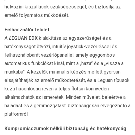
helyszíni kiszállások szükségességét, és biztosítja az
emelő folyamatos működését.
Felhasználói felület
A
L
EGUAN EDX
kialakítása az egyszerűséget és a
hatékonyságot ötvözi, intuitív joystick-vezérléssel és
felhasználóbarát vezérlőpanellel, amely egygombos
automatikus funkciókat kínál, mint a „haza” és a „vissza a
munkába”. A kezelők minimális képzés mellett gyorsan
elsajátíthatják az emelő működtetését, és a Leguan típusok
közti hasonlóság révén a teljes flottán könnyedén
alkalmazhatók az ismeretek. Minden művelet, beleértve a
haladást és a gémmozgatást, biztonságosan elvégezhető a
platformról.
Kompromisszumok nélküli
biztonság és hatékonyság