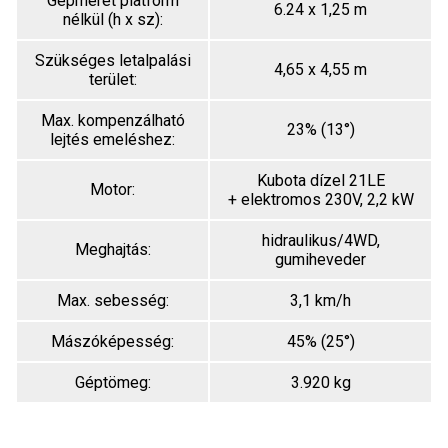
Gépméret platform
6.24 x 1,25 m
nélkül (h x sz):
Szükséges letalpalási
4,65 x 4,55 m
terület:
Max. kompenzálható
23% (13°)
lejtés emeléshez:
Kubota dízel 21LE
Motor:
+ elektromos 230V, 2,2 kW
hidraulikus/4WD,
Meghajtás:
gumiheveder
Max. sebesség:
3,1 km/h
Mászóképesség:
45% (25°)
Géptömeg:
3.920 kg