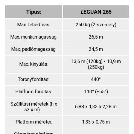
Típus:
L
EGUAN 265
Max. teherbírás:
250 kg (2 személy)
Max. munkamagasság:
26,5 m
Max. padlómagasság:
24,5 m
13,6 m (120kg) - 10,9 m
Max. kinyúlás:
(250kg)
Toronyfordítás:
440°
Platform fordítás:
110° (±55°)
Szállítási méretek (h x
6,88 x 1,33 x 2,28 m
sz x m):
Platform méretei:
1,33 x 0,75 m