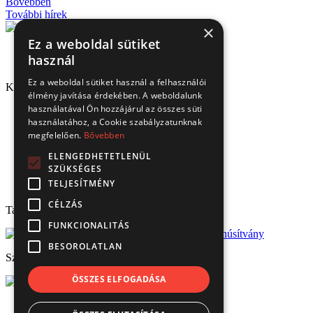
Bővebben
További hírek
×
Ez a weboldal sütiket
használ
Ez a weboldal sütiket használ a felhasználói
Kapcsolat
élmény javítása érdekében. A weboldalunk
használatával Ön hozzájárul az összes süti
1151 Budapest, Mélyfúró u. 2/E.
használatához, a Cookie szabályzatunknak
3070 Bátonyterenye, Ózdi út 15.
megfelelően.
Bővebben
8693 Lengyeltóti, Fonyódi u. 10.
4220 Hajdúböszörmény, Bánság Tér 8.
ELENGEDHETETLENÜL
6000 Kecskemét, Budai út 137.
SZÜKSÉGES
Tel.: (+36) 1 306 3770
TELJESÍTMÉNY
Email: verbis@verbis.hu
CÉLZÁS
Tanúsítványaink
FUNKCIONALITÁS
BESOROLATLAN
Széchenyi 2020
ÖSSZES ELFOGADÁSA
© Verbis Kft 2026