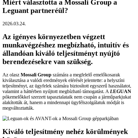
Miért választotta a Mossali Group a
Leguant partneréül?
2026.03.24.
Az igényes környezetben végzett
munkavégzéshez megbízható, intuitív és
állandóan kiváló teljesítményt nyújtó
berendezésekre van szükség.
Az olasz
Mossali Group
számára a megfelelő emelőkosarak
kiválasztása a valódi eredmények elérését jelentette: a helyszíni
teljesítményt, az ügyfelek számára biztosított egyszerű használatot,
valamint a háttérben nyújtott megbízható támogatást. A
L
EGUAN
pókemelőkkel szerzett tapasztalataik nem csupán a járműparkjukat
alakították át, hanem a mindennapi ügyfélszolgálatuk módját is
megváltoztatták.
Kiváló teljesítmény nehéz körülmények