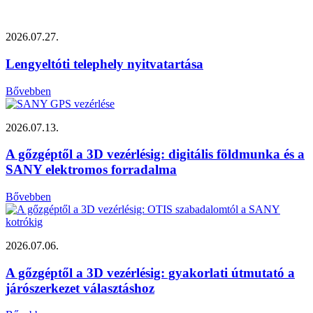
2026.07.27.
Lengyeltóti telephely nyitvatartása
Bővebben
2026.07.13.
A gőzgéptől a 3D vezérlésig: digitális földmunka és a
SANY elektromos forradalma
Bővebben
2026.07.06.
A gőzgéptől a 3D vezérlésig: gyakorlati útmutató a
járószerkezet választáshoz