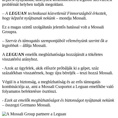
problémát helyben tudják megoldani.
– A
LEGUAN
technikusai közvetlenül Finnországból érkeztek,
hogy képzést nyújtsanak nekünk –
mondja Mossali.
Ez a magas szintű szolgáltatás jelentős hatással volt a Mossali
Groupra.
–
Szerviz és támogatás szempontjából véleményünk szerint ők a
legjobbak –
állítja Mossali.
A
L
EGUAN
emelők megbízhatósága hozzájárult a tökéletes
visszatérési arányhoz.
- Azok az ügyfelek, akik először próbálják ki a gépet, száz
százalékban visszatérnek, hogy újra béreljék – teszi hozzá Mossali.
Végül is a biztonság, a megbízhatóság és az erős támogatás
kombinációja az, ami a Mossali Csoportot a Leguan emelőkbe való
folyamatos befektetésre ösztönzi.
- Ezek az emelők megbízhatóságot és biztonságot nyújtanak nekünk
–
összegzi Germano Mossali.