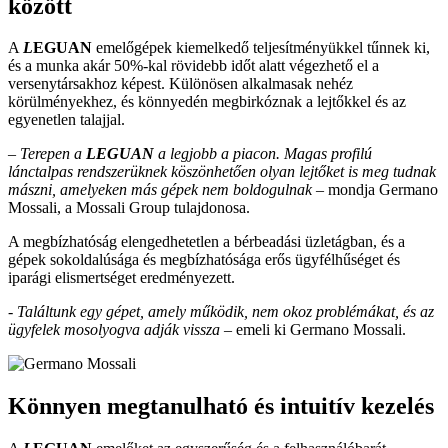
között
A
L
EGUAN
emelőgépek kiemelkedő teljesítményükkel tűnnek ki,
és a munka akár 50%-kal rövidebb időt alatt végezhető el a
versenytársakhoz képest. Különösen alkalmasak nehéz
körülményekhez, és könnyedén megbirkóznak a lejtőkkel és az
egyenetlen talajjal.
– Terepen a
LEGUAN
a legjobb a piacon. Magas profilú
lánctalpas rendszerüknek köszönhetően olyan lejtőket is meg tudnak
mászni, amelyeken más gépek nem boldogulnak
–
mondja Germano
Mossali, a Mossali Group tulajdonosa.
A megbízhatóság elengedhetetlen a bérbeadási üzletágban, és a
gépek sokoldalúsága és megbízhatósága erős ügyfélhűséget és
iparági elismertséget eredményezett.
- Találtunk egy gépet, amely működik, nem okoz problémákat, és az
ügyfelek mosolyogva adják vissza
–
emeli ki Germano Mossali.
Könnyen megtanulható és intuitív kezelés