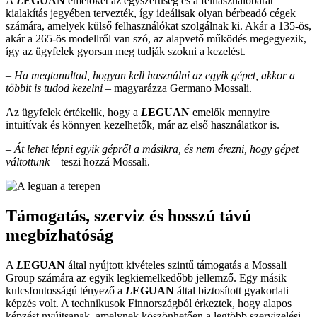
A
L
EGUAN
emelőket az egyszerűség és a felhasználóbarát
kialakítás jegyében tervezték, így ideálisak olyan bérbeadó cégek
számára, amelyek külső felhasználókat szolgálnak ki. Akár a 135-ös,
akár a 265-ös modellről van szó, az alapvető működés megegyezik,
így az ügyfelek gyorsan meg tudják szokni a kezelést.
– Ha megtanultad, hogyan kell használni az egyik gépet, akkor a
többit is tudod kezelni –
magyarázza Germano Mossali.
Az ügyfelek értékelik, hogy a
L
EGUAN
emelők mennyire
intuitívak és könnyen kezelhetők, már az első használatkor is.
– Át lehet lépni egyik gépről a másikra, és nem érezni, hogy gépet
váltottunk –
teszi hozzá Mossali.
Támogatás, szerviz és hosszú távú
megbízhatóság
A
L
EGUAN
által nyújtott kivételes szintű támogatás a Mossali
Group számára az egyik legkiemelkedőbb jellemző. Egy másik
kulcsfontosságú tényező a
L
EGUAN
által biztosított gyakorlati
képzés volt. A technikusok Finnországból érkeztek, hogy alapos
képzést nyújtsanak, amelynek köszönhetően a legtöbb szervizelési