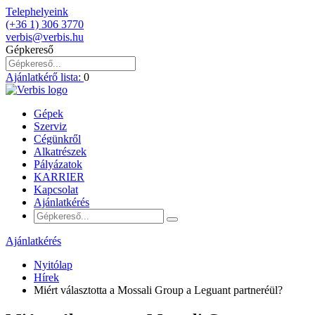
Telephelyeink
(+36 1) 306 3770
verbis@verbis.hu
Gépkereső
Ajánlatkérő lista:
0
Gépek
Szerviz
Cégünkről
Alkatrészek
Pályázatok
KARRIER
Kapcsolat
Ajánlatkérés
Ajánlatkérés
Nyitólap
Hírek
Miért választotta a Mossali Group a Leguant partneréül?