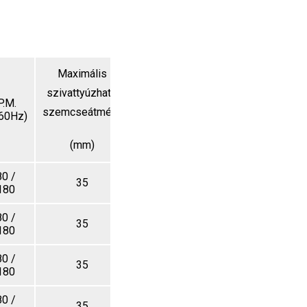
Maximális
Saját
szivattyúzható
tömeg
P.M.
szemcseátmérő
60Hz)
(kg)
(mm)
0 /
35
680
180
0 /
35
690
180
0 /
35
750
180
0 /
35
760