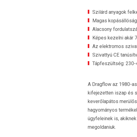
Szilárd anyagok felke
Magas kopásállóság
Alacsony fordulatsz
Képes kezelni akár 
Az elektromos sziva
Szivattyú CE tanúsít
Tápfeszültség: 230-
A Dragflow az 1980-as 
kifejezetten iszap és 
keverőlapátos merülősz
hagyományos termékekk
ügyfeleinek is, akikne
megoldaniuk.