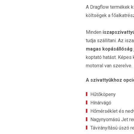
A Dragflow termékek ki
költségek a főalkatrés
Minden
iszapszivatty
tudja szállítani. Az i
magas kopásállóság
koptató hatást. Képes 
motorral van szerelve.
A szivattyúkhoz opci
Hűtőköpeny
Hínárvágó
Hőmérséklet és ned
Nagynyomású Jet re
Távirányítású úszó r