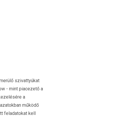
merülő szivattyúkat
ow - mint piacezető a
 kezelésére a
ágazatokban működő
 feladatokat kell