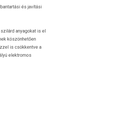
antartási és javítási
szilárd anyagokat is el
eknek köszönhetően
zzel is csökkentve a
tályú elektromos