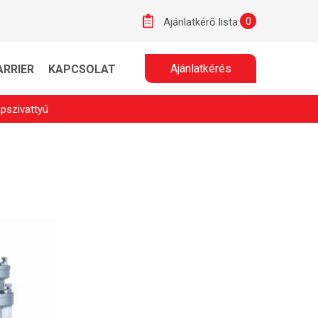
0
Ajánlatkérő lista:
Ajánlatkérés
ARRIER
KAPCSOLAT
pszivattyú