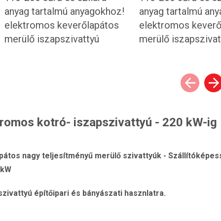
romos kotró- iszapszivattyú - 220 kW-ig
átos nagy teljesítményű merülő szivattyúk - Szállítóképes
 kW
zivattyú építőipari és bányászati hasznlatra.