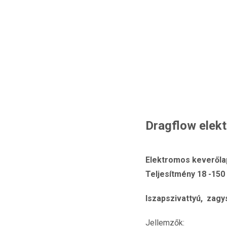
Dragflow elekt
Elektromos keverőlap
Teljesítmény 18 -150
Iszapszivattyú, zagys
Jellemzők: