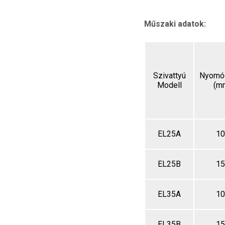
Műszaki adatok:
Szivattyú
Nyomó
Modell
(m
EL25A
10
EL25B
15
EL35A
10
EL35B
15