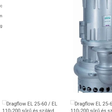
rc
m
kg