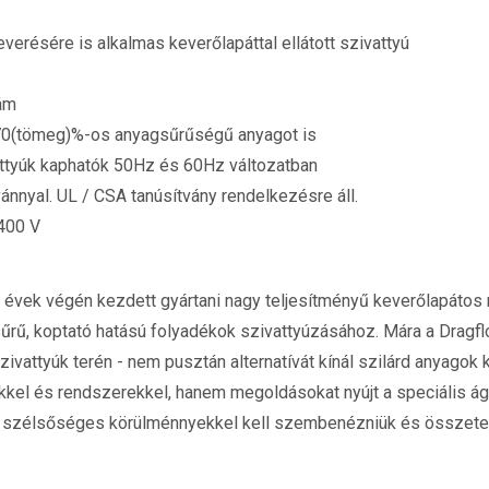
verésére is alkalmas keverőlapáttal ellátott szivattyú
ám
70(tömeg)%-os anyagsűrűségű anyagot is
ttyúk kaphatók 50Hz és 60Hz változatban
vánnyal. UL / CSA tanúsítvány rendelkezésre áll.
400 V
évek végén kezdett gyártani nagy teljesítményű keverőlapátos 
sűrű, koptató hatású folyadékok szivattyúzásához. Mára a Dragfl
ivattyúk terén - nem pusztán alternatívát kínál szilárd anyagok
el és rendszerekkel, hanem megoldásokat nyújt a speciális 
k szélsőséges körülménnyekkel kell szembenézniük és összetett