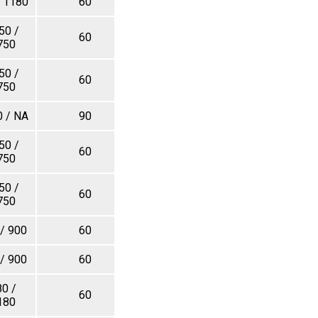
 1180
60
1220
50 /
60
1070
750
50 /
60
1085
750
 / NA
90
1300
50 /
60
1085
750
50 /
60
1095
750
/ 900
60
2500
/ 900
60
2500
0 /
60
2900
180