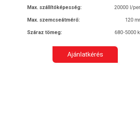
Max. szállítóképesség:
20000 l/pe
Max. szemcseátmérő:
120 m
Száraz tömeg:
680-5000 
Ajánlatkérés