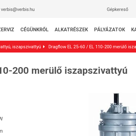
verbis@verbis.hu
Gépkereső
ZERVIZ
CÉGÜNKRŐL
ALKATRÉSZEK
PÁLYÁZATOK
K
attyú, iszapszivattyú
Dragflow EL 25-60 / EL 110-200 merülő isza
10-200 merülő iszapszivattyú
kW
 m