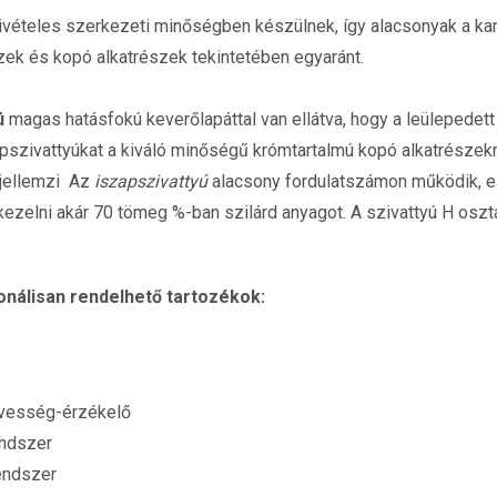
vételes szerkezeti minőségben készülnek, így alacsonyak a karb
zek és kopó alkatrészek tekintetében egyaránt.
ú
magas hatásfokú keverőlapáttal van ellátva, hogy a leülepedett 
szapszivattyúkat a kiváló minőségű krómtartalmú kopó alkatrész
jellemzi Az
iszapszivattyú
alacsony fordulatszámon működik, e
kezelni akár 70 tömeg %-ban szilárd anyagot. A szivattyú H osz
onálisan rendelhető tartozékok:
vesség-érzékelő
ndszer
endszer