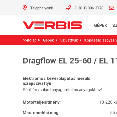
Telephelyeink
(+36 1) 306 3770
GÉPEK
S
Nyitólap
Gépek
Szivattyúk
Kopásálló zagysziv
Dragflow EL 25-60 / EL 1
Elektromos keverőlapátos merülő
iszapszivattyú
Sűrű és szilárd anyag tartalmú anyagokhoz!
Motorteljesítmény:
18-220 
Max. emelési mag.:
55