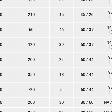
1
98
0
210
15
35 / 26
1
14
0
60
46
50 / 37
1
14
0
120
39
50 / 37
1
98
0
200
22
60 / 44
1
98
0
350
18
60 / 44
1
98
0
720
5
60 / 44
1
0
200
30
80 / 60
NA /