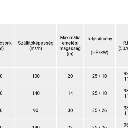
Maximális
Teljesítmény
csonk
Szállítóképesség
emelési
R.
m)
(m³/h)
magasság
(50/
(HP/kW)
(m)
98
0
100
20
25 / 18
1
98
0
140
14
25 / 18
1
98
0
90
30
35 / 26
1
98
0
140
22
35 / 26