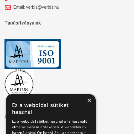
Email: verbis@verbis.hu
Tanúsítványaink
×
Ez a weboldal sütiket
használ
Széchenyi 2020
Ez a weboldal sütiket használ a felhasználói
élmény javítása érdekében. A weboldalunk
használatával Ön hozzájárul az összes süti