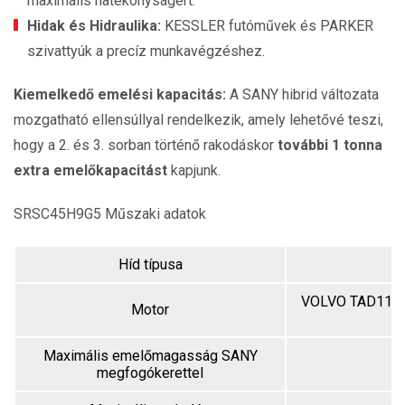
maximális hatékonyságért.
Hidak és Hidraulika:
KESSLER futóművek és PARKER
szivattyúk a precíz munkavégzéshez.
Kiemelkedő emelési kapacitás:
A SANY hibrid változata
mozgatható ellensúllyal rendelkezik, amely lehetővé teszi,
hogy a 2. és 3. sorban történő rakodáskor
további 1 tonna
extra emelőkapacitást
kapjunk.
SRSC45H9G5 Műszaki adatok
Híd típusa
K
VOLVO TAD1181
Motor
Maximális emelőmagasság SANY
megfogókerettel