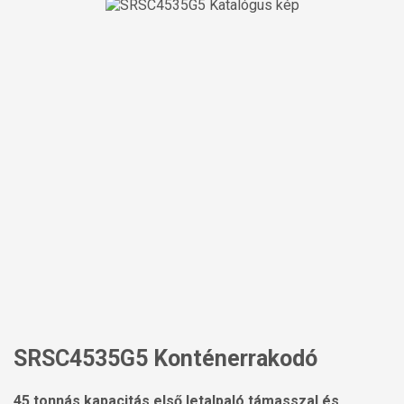
SRSC4535G5 Konténerrakodó
45 tonnás kapacitás első letalpaló támasszal és