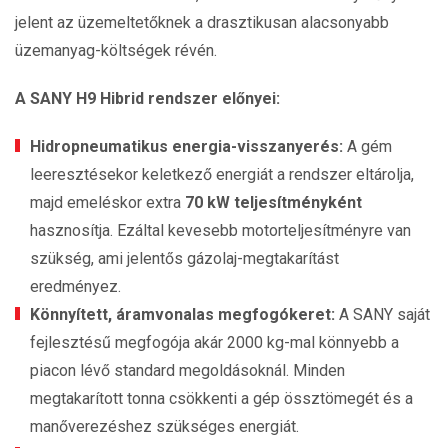
jelent az üzemeltetőknek a drasztikusan alacsonyabb
üzemanyag-költségek révén.
A SANY H9 Hibrid rendszer előnyei:
Hidropneumatikus energia-visszanyerés:
A gém
leeresztésekor keletkező energiát a rendszer eltárolja,
majd emeléskor extra
70 kW teljesítményként
hasznosítja. Ezáltal kevesebb motorteljesítményre van
szükség, ami jelentős gázolaj-megtakarítást
eredményez.
Könnyített, áramvonalas megfogókeret:
A SANY saját
fejlesztésű megfogója akár 2000 kg-mal könnyebb a
piacon lévő standard megoldásoknál. Minden
megtakarított tonna csökkenti a gép össztömegét és a
manőverezéshez szükséges energiát.