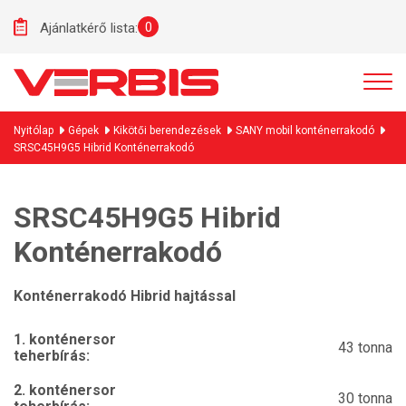
0
Ajánlatkérő lista:
Nyitólap
Gépek
Kikötői berendezések
SANY mobil konténerrakodó
SRSC45H9G5 Hibrid Konténerrakodó
SRSC45H9G5 Hibrid
Konténerrakodó
Konténerrakodó Hibrid hajtással
1. konténersor
43 tonna
teherbírás:
2. konténersor
30 tonna