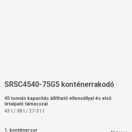
SRSC4540-75G5 konténerrakodó
45 tonnás kapacitás állítható ellensúllyal és első
letalpaló támasszal
43 t / 38 t / 27-31 t
1. konténersor