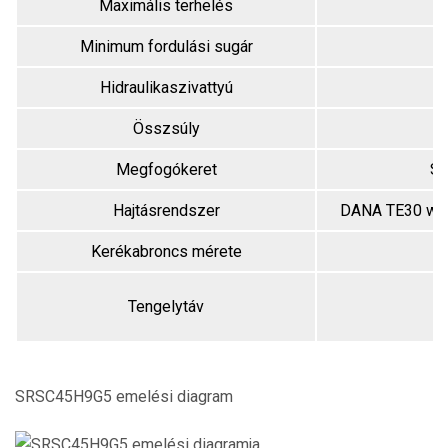
Maximális terhelés
Minimum fordulási sugár
Hidraulikaszivattyú
Összsúly
Megfogókeret
S
Hajtásrendszer
DANA TE30 wit
Kerékabroncs mérete
Tengelytáv
SRSC45H9G5 emelési diagram