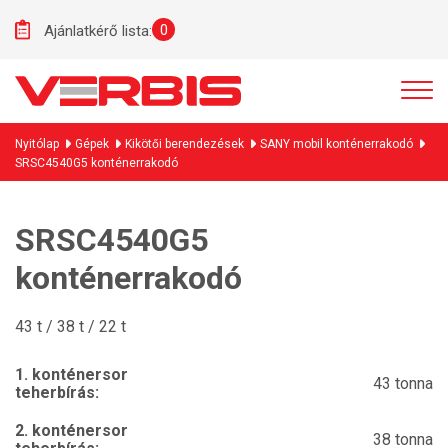
0
Ajánlatkérő lista:
Nyitólap
Gépek
Kikötői berendezések
SANY mobil konténerrakodó
SRSC4540G5 konténerrakodó
SRSC4540G5
konténerrakodó
43 t / 38 t / 22 t
1. konténersor
43 tonna
teherbírás:
2. konténersor
38 tonna