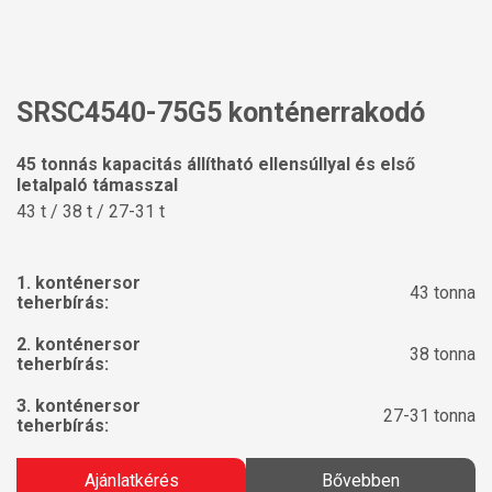
SRSC4540-75G5 konténerrakodó
45 tonnás kapacitás állítható ellensúllyal és első
letalpaló támasszal
43 t / 38 t / 27-31 t
1. konténersor
43 tonna
teherbírás:
2. konténersor
38 tonna
teherbírás:
3. konténersor
27-31 tonna
teherbírás:
Ajánlatkérés
Bővebben