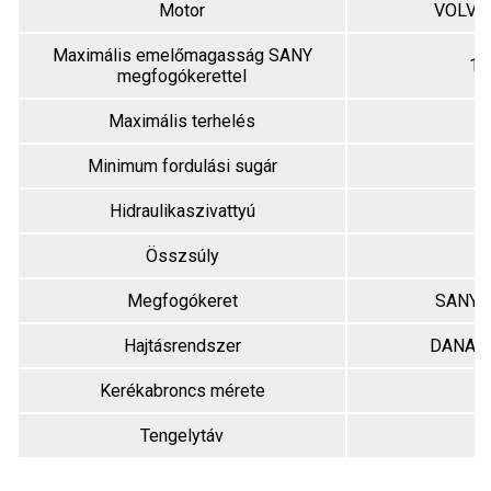
Motor
VOLVO
Maximális emelőmagasság SANY
15
megfogókerettel
Maximális terhelés
Minimum fordulási sugár
8
Hidraulikaszivattyú
P
Összsúly
Megfogókeret
SANY 
Hajtásrendszer
DANA 
Kerékabroncs mérete
1
Tengelytáv
7