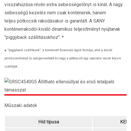
visszahúzása révén extra sebességelőnyt is kínál. A nagy
sebességű kezelés nem csak konténerek, hanem
teljes pótkocsik rakodásakor is garantált. A SANY
konténerrakodói kiváló dinamikus teljesítményt nyújtanak
"piggyback szállításokhoz".
*
"piggyback szállítások": a kombinált fuvarozás egyik formája, ahol a közúti
*
járműszerelvényt (a nyergesvontatót és/vagy a pótkocsit) egy speciális vasúti kocsin
szállítják.
Műszaki adatok
Híd típusa
KESS