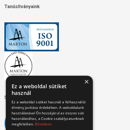
Tanúsítványaink
×
Ez a weboldal sütiket
használ
Széchenyi 2020
Ez a weboldal sütiket használ a felhasználói
élmény javítása érdekében. A weboldalunk
használatával Ön hozzájárul az összes süti
használatához, a Cookie szabályzatunknak
megfelelően.
Bővebben