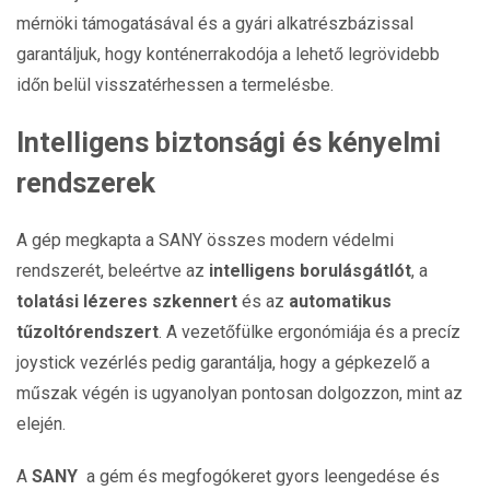
mérnöki támogatásával és a gyári alkatrészbázissal
garantáljuk, hogy konténerrakodója a lehető legrövidebb
időn belül visszatérhessen a termelésbe.
Intelligens biztonsági és kényelmi
rendszerek
A gép megkapta a SANY összes modern védelmi
rendszerét, beleértve az
intelligens borulásgátlót
, a
tolatási lézeres szkennert
és az
automatikus
tűzoltórendszert
. A vezetőfülke ergonómiája és a precíz
joystick vezérlés pedig garantálja, hogy a gépkezelő a
műszak végén is ugyanolyan pontosan dolgozzon, mint az
elején.
A
SANY
a gém és megfogókeret gyors leengedése és