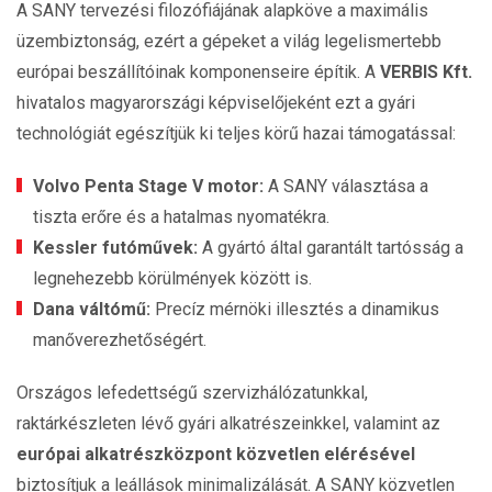
A SANY tervezési filozófiájának alapköve a maximális
üzembiztonság, ezért a gépeket a világ legelismertebb
európai beszállítóinak komponenseire építik. A
VERBIS Kft.
hivatalos magyarországi képviselőjeként ezt a gyári
technológiát egészítjük ki teljes körű hazai támogatással:
Volvo Penta Stage V motor:
A SANY választása a
tiszta erőre és a hatalmas nyomatékra.
Kessler futóművek:
A gyártó által garantált tartósság a
legnehezebb körülmények között is.
Dana váltómű:
Precíz mérnöki illesztés a dinamikus
manőverezhetőségért.
Országos lefedettségű szervizhálózatunkkal,
raktárkészleten lévő gyári alkatrészeinkkel, valamint az
európai alkatrészközpont közvetlen elérésével
biztosítjuk a leállások minimalizálását. A SANY közvetlen