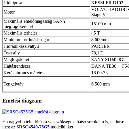
Híd típusa
KESSLER D102
VOLVO TAD1181VE
Motor
Stage V
Maximális emelőmagasság SANY
15100 mm
megfogókerettel
Maximális terhelés
45 T
Minimum fordulási sugár
8 600mm
Hidraulikaszivattyú
PARKER
Összsúly
78,1 T
Megfogókeret
SANY SDJ450G5
Hajtásrendszer
DANA TE30 F5/
Kerékabroncs mérete
18.00-33
Tengelytáv
6 500 mm
Emelési diagram
Ha nagyobb teherbírásra van szüksége a hátsó sorokban is, tekintse
meg az
SRSC4540-75G5
modellünket