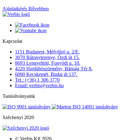
Ajánlatkérés
Bővebben
Kapcsolat
1151 Budapest, Mélyfúró u. 2/E.
3070 Bátonyterenye, Ózdi út 15.
8693 Lengyeltóti, Fonyódi u. 10.
4220 Hajdúböszörmény, Bánság Tér 8.
6000 Kecskemét, Budai út 137.
Tel.: (+36) 1 306 3770
Email: verbis@verbis.hu
Tanúsítványaink
Széchenyi 2020
© Verbis Kft 2026