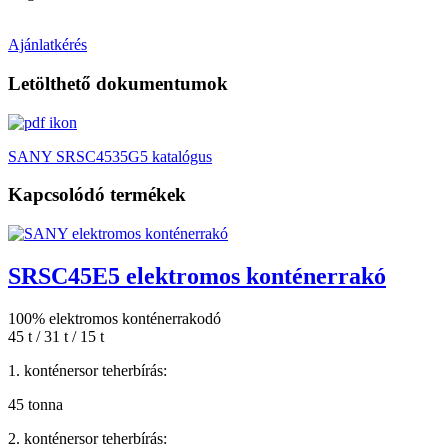
Ajánlatkérés
Letölthető dokumentumok
SANY SRSC4535G5 katalógus
Kapcsolódó termékek
SRSC45E5 elektromos konténerrakó
100% elektromos konténerrakodó
45 t / 31 t / 15 t
1. konténersor teherbírás:
45 tonna
2. konténersor teherbírás: