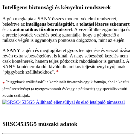
Intelligens biztonsági és kényelmi rendszerek
A gép megkapta a SANY összes modern védelmi rendszerét,
beleértve az
intelligens borulásgátlót
, a
tolatási lézeres szkennert
és az
automatikus tűzoltórendszert
. A vezetőfülke ergonómiája és
a precíz joystick vezérlés pedig garantálja, hogy a gépkezelő a
műszak végén is ugyanolyan pontosan dolgozzon, mint az elején.
A
SANY
a gém és megfogókeret gyors leengedése és visszahúzása
révén extra sebességelőnyt is kínál. A nagy sebességű kezelés nem
csak konténerek, hanem teljes pótkocsik rakodásakor is garantált. A
SANY konténerrakodói kiváló dinamikus teljesítményt nyújtanak
"piggyback szállításokhoz".
*
"piggyback szállítások": a kombinált fuvarozás egyik formája, ahol a közúti
*
járműszerelvényt (a nyergesvontatót és/vagy a pótkocsit) egy speciális vasúti
kocsin szállítják.
SRSC4535G5 műszaki adatok