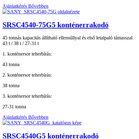
Ajánlatkérés
Bővebben
SRSC4540-75G5 konténerrakodó
45 tonnás kapacitás állítható ellensúllyal és első letalpaló támasszal
43 t / 38 t / 27-31 t
1. konténersor teherbírás:
43 tonna
2. konténersor teherbírás:
38 tonna
3. konténersor teherbírás:
27-31 tonna
Ajánlatkérés
Bővebben
SRSC4540G5 konténerrakodó