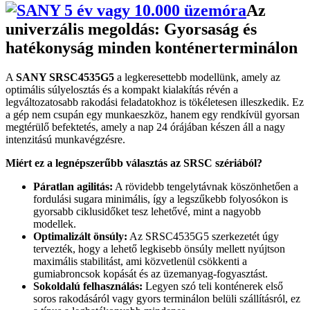
Az
univerzális megoldás: Gyorsaság és
hatékonyság minden konténerterminálon
A
SANY SRSC4535G5
a legkeresettebb modellünk, amely az
optimális súlyelosztás és a kompakt kialakítás révén a
legváltozatosabb rakodási feladatokhoz is tökéletesen illeszkedik. Ez
a gép nem csupán egy munkaeszköz, hanem egy rendkívül gyorsan
megtérülő befektetés, amely a nap 24 órájában készen áll a nagy
intenzitású munkavégzésre.
Miért ez a legnépszerűbb választás az SRSC szériából?
Páratlan agilitás:
A rövidebb tengelytávnak köszönhetően a
fordulási sugara minimális, így a legszűkebb folyosókon is
gyorsabb ciklusidőket tesz lehetővé, mint a nagyobb
modellek.
Optimalizált önsúly:
Az SRSC4535G5 szerkezetét úgy
tervezték, hogy a lehető legkisebb önsúly mellett nyújtson
maximális stabilitást, ami közvetlenül csökkenti a
gumiabroncsok kopását és az üzemanyag-fogyasztást.
Sokoldalú felhasználás:
Legyen szó teli konténerek első
soros rakodásáról vagy gyors terminálon belüli szállításról, ez