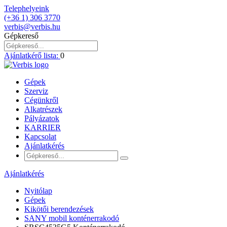
Telephelyeink
(+36 1) 306 3770
verbis@verbis.hu
Gépkereső
Ajánlatkérő lista:
0
Gépek
Szerviz
Cégünkről
Alkatrészek
Pályázatok
KARRIER
Kapcsolat
Ajánlatkérés
Ajánlatkérés
Nyitólap
Gépek
Kikötői berendezések
SANY mobil konténerrakodó