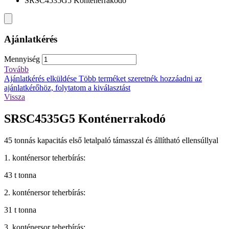
SRSC4535G5 Konténerrakodó
Ajánlatkérés
Mennyiség
Tovább
Ajánlatkérés elküldése
Több terméket szeretnék hozzáadni az
ajánlatkérőhöz, folytatom a kiválasztást
Vissza
SRSC4535G5 Konténerrakodó
45 tonnás kapacitás első letalpaló támasszal és állítható ellensúllyal
1. konténersor teherbírás:
43 t tonna
2. konténersor teherbírás:
31 t tonna
3. konténersor teherbírás: