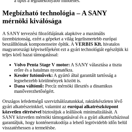
a típus a leghatékonyabb mindenes.
Megbízható technológia – A SANY
mérnöki kiválósága
A SANY tervezési filozófiájának alapköve a maximális
üzembiztonság, ezért a gépeket a világ legelismertebb európai
beszállítóinak komponenseire építik. A
VERBIS Kft.
hivatalos
magyarországi képviselőjeként ezt a gyári technológiát egészítjük ki
teljes körű hazai támogatással:
Volvo Penta Stage V motor:
A SANY választása a tiszta
erőre és a hatalmas nyomatékra.
Kessler futóművek:
A gyártó által garantált tartósság a
legnehezebb körülmények között is.
Dana váltómű:
Precíz mérnöki illesztés a dinamikus
manőverezhetőségért.
Országos lefedettségű szervizhálózatunkkal, raktárkészleten lévő
gyári alkatrészeinkkel, valamint az
európai alkatrészközpont
közvetlen elérésével
biztosítjuk a leállások minimalizálását. A
SANY közvetlen mérnöki támogatásával és a gyári alkatrészbázissal
garantáljuk, hogy konténerrakodója a lehető legrövidebb időn belül
visszatérhessen a termelésbe.