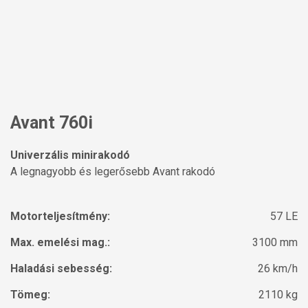
Avant 760i
Univerzális minirakodó
A legnagyobb és legerősebb Avant rakodó
Motorteljesítmény:
57 LE
Max. emelési mag.:
3100 mm
Haladási sebesség:
26 km/h
Tömeg:
2110 kg