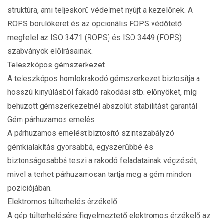
struktúra, ami teljeskörű védelmet nyújt a kezelőnek. A
ROPS borulókeret és az opcionális FOPS védőtető
megfelel az ISO 3471 (ROPS) és ISO 3449 (FOPS)
szabványok előírásainak.
Teleszkópos gémszerkezet
A teleszkópos homlokrakodó gémszerkezet biztosítja a
hosszú kinyúlásból fakadó rakodási stb. előnyöket, míg
behúzott gémszerkezetnél abszolút stabilitást garantál
Gém párhuzamos emelés
A párhuzamos emelést biztosító szintszabályzó
gémkialakítás gyorsabbá, egyszerűbbé és
biztonságosabbá teszi a rakodó feladatainak végzését,
mivel a terhet párhuzamosan tartja meg a gém minden
pozíciójában.
Elektromos túlterhelés érzékelő
A gép túlterhelésére figyelmeztető elektromos érzékelő az