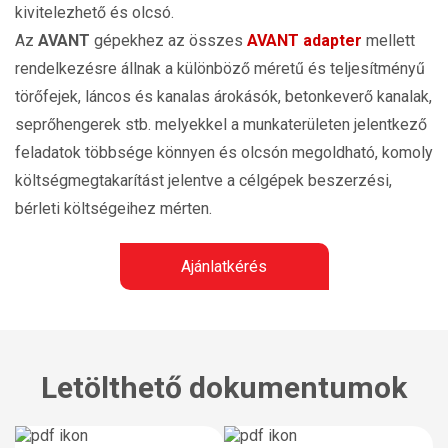
kivitelezhető és olcsó.
Az
AVANT
gépekhez az összes
AVANT adapter
mellett
rendelkezésre állnak a különböző méretű és teljesítményű
törőfejek, láncos és kanalas árokásók, betonkeverő kanalak,
seprőhengerek stb. melyekkel a munkaterületen jelentkező
feladatok többsége könnyen és olcsón megoldható, komoly
költségmegtakarítást jelentve a célgépek beszerzési,
bérleti költségeihez mérten.
Ajánlatkérés
Letölthető dokumentumok