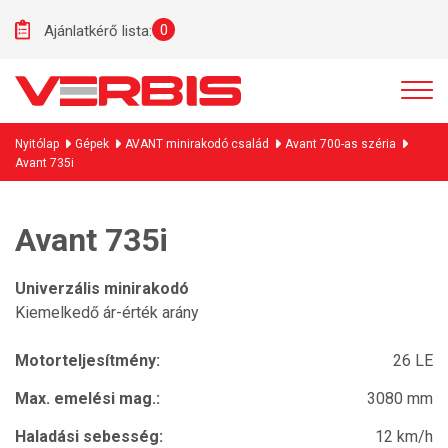
0
Ajánlatkérő lista:
Nyitólap
Gépek
AVANT minirakodó család
Avant 700-as széria
Avant 735i
Avant 735i
Univerzális minirakodó
Kiemelkedő ár-érték arány
Motorteljesítmény:
26 LE
Max. emelési mag.:
3080 mm
Haladási sebesség:
12 km/h