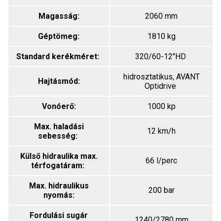
Magasság:
2060 mm
Géptömeg:
1810 kg
Standard kerékméret:
320/60-12"HD
hidrosztatikus, AVANT
Hajtásmód:
Optidrive
Vonóerő:
1000 kp
Max. haladási
12 km/h
sebesség:
Külső hidraulika max.
66 l/perc
térfogatáram:
Max. hidraulikus
200 bar
nyomás:
Fordulási sugár
1240/2780 mm