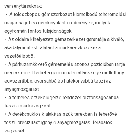
versenytársaknak:
• A teleszkópos gémszerkezet kiemelkedő teheremelési
magasságot és gémkinyúlást eredményez, melyek
egyformán fontos tulajdonságok.
• Az oldalra kihelyezett gémszerkezet garantálja a kiváló,
akadálymentest rálátást a munkaeszközökre a
vezetőülésből.
• A párhuzamkövető gémemelés azonos pozícióban tartja
meg az emelt terhet a gém minden állásszöge mellett így
egyszerűbbé, gyorsabbá és hatékonyabbá teszi az
anyagmozgatást.
• A terhelés érzékelő/jelző rendszer biztonságosabbá
teszi a munkavégzést.
• A derékcsuklós kialakítás szűk terekben is lehetővé
teszi precízitást igénylő anyagmozgatási feladatok
végzését.