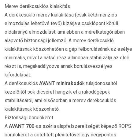
Merev derékcsuklós kialakítás
A derékcsukló merev kialakítása (csak kétdimenziós
elmozdulás lehetővé tevő) kizárja a csuklópont körüli
oldalirányú elmozdulást, ami ebben a méretkategóriában
alapvető biztonsági jellemző. A merev derékcsukló
kialakításnak köszönhetően a gép felborulásának az esélye
minimális, mivel a hátsó rész állandóan stabilizálja az első
részt is, megakadályozva annak borulásveszélyes
kifordulását.
A derékcsuklós
AVANT minirakodó
k tulajdonosaitól
kezelőitől sok dicséret hangzik el a rakodógépek
stabilitásáról, ami elsősorban a merev derékcsuklós
kialakításnak köszönhető.
Biztonsági borulókeret
A
AVANT 700
-as széria alapfelszereltségét képező ROPS
borulókeret a sötétített plexitetővel egy négypontos