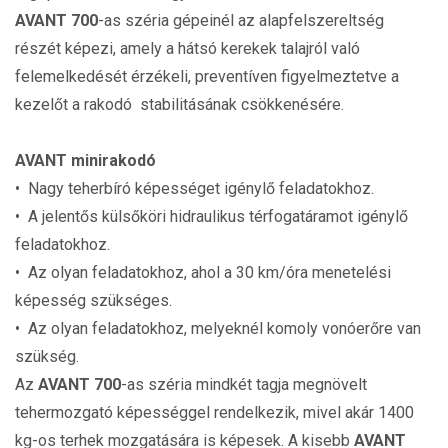
AVANT 700
-as széria gépeinél az alapfelszereltség
részét képezi, amely a hátsó kerekek talajról való
felemelkedését érzékeli, preventíven figyelmeztetve a
kezelőt a rakodó stabilitásának csökkenésére.
AVANT
minirakodó
• Nagy teherbíró képességet igénylő feladatokhoz.
• A jelentős külsőköri hidraulikus térfogatáramot igénylő
feladatokhoz.
• Az olyan feladatokhoz, ahol a 30 km/óra menetelési
képesség szükséges.
• Az olyan feladatokhoz, melyeknél komoly vonóerőre van
szükség.
Az
AVANT 700
-as széria mindkét tagja megnövelt
tehermozgató képességgel rendelkezik, mivel akár 1400
kg-os terhek mozgatására is képesek. A kisebb
AVANT