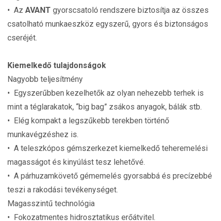
• Az
AVANT
gyorscsatoló rendszere biztosítja az összes
csatolható munkaeszköz egyszerű, gyors és biztonságos
cseréjét.
Kiemelkedő tulajdonságok
Nagyobb teljesítmény
• Egyszerűbben kezelhetők az olyan nehezebb terhek is
mint a téglarakatok, “big bag” zsákos anyagok, bálák stb.
• Elég kompakt a legszűkebb terekben történő
munkavégzéshez is.
• A teleszkópos gémszerkezet kiemelkedő teheremelési
magasságot és kinyúlást tesz lehetővé.
• A párhuzamkövető gémemelés gyorsabbá és precízebbé
teszi a rakodási tevékenységet.
Magasszintű technológia
• Fokozatmentes hidrosztatikus erőátvitel.