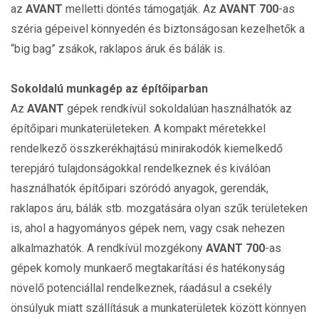
az
AVANT
melletti döntés támogatják. Az
AVANT 700
-as
széria gépeivel könnyedén és biztonságosan kezelhetők a
“big bag” zsákok, raklapos áruk és bálák is.
Sokoldalú munkagép az építőiparban
Az
AVANT
gépek rendkívül sokoldalúan használhatók az
építőipari munkaterületeken. A kompakt méretekkel
rendelkező összkerékhajtású minirakodók kiemelkedő
terepjáró tulajdonságokkal rendelkeznek és kiválóan
használhatók építőipari szóródó anyagok, gerendák,
raklapos áru, bálák stb. mozgatására olyan szűk területeken
is, ahol a hagyományos gépek nem, vagy csak nehezen
alkalmazhatók. A rendkívül mozgékony
AVANT 700
-as
gépek komoly munkaerő megtakarítási és hatékonyság
növelő potenciállal rendelkeznek, ráadásul a csekély
önsúlyuk miatt szállításuk a munkaterületek között könnyen