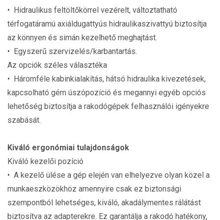
• Hidraulikus feltöltőkörrel vezérelt, változtatható
térfogatáramú axiáldugattyús hidraulikaszivattyú biztosítja
az könnyen és simán kezelhető meghajtást.
• Egyszerű szervizelés/karbantartás.
Az opciók széles választéka
• Háromféle kabinkialakítás, hátsó hidraulika kivezetések,
kapcsolható gém úszópozíció és megannyi egyéb opciós
lehetőség biztosítja a rakodógépek felhasználói igényekre
szabását.
Kiváló ergonómiai tulajdonságok
Kiváló kezelői pozíció
• A kezelő ülése a gép elején van elhelyezve olyan közel a
munkaeszközökhöz amennyire csak ez biztonsági
szempontból lehetséges, kiváló, akadálymentes rálátást
biztosítva az adapterekre. Ez garantálja a rakodó hatékony,