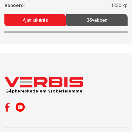
Vonóerő:
1330 kp
Ajánlatkérés
Bővebben