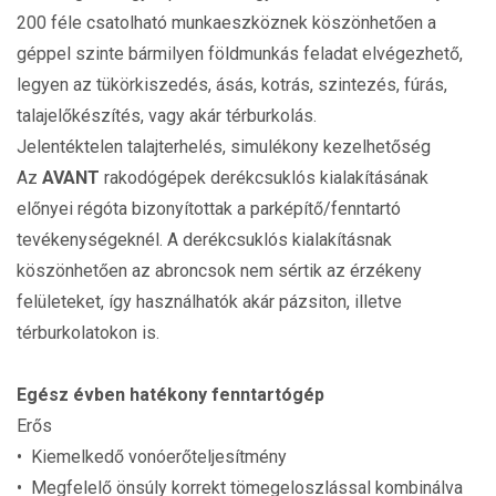
200 féle csatolható munkaeszköznek köszönhetően a
géppel szinte bármilyen földmunkás feladat elvégezhető,
legyen az tükörkiszedés, ásás, kotrás, szintezés, fúrás,
talajelőkészítés, vagy akár térburkolás.
Jelentéktelen talajterhelés, simulékony kezelhetőség
Az
AVANT
rakodógépek derékcsuklós kialakításának
előnyei régóta bizonyítottak a parképítő/fenntartó
tevékenységeknél. A derékcsuklós kialakításnak
köszönhetően az abroncsok nem sértik az érzékeny
felületeket, így használhatók akár pázsiton, illetve
térburkolatokon is.
Egész évben hatékony fenntartógép
Erős
• Kiemelkedő vonóerőteljesítmény
• Megfelelő önsúly korrekt tömegeloszlással kombinálva