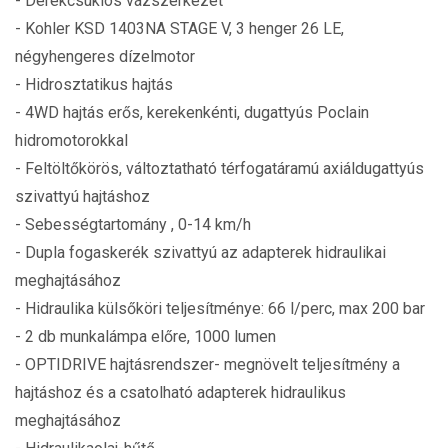
- Derékcsuklós vázszerkezet
- Kohler KSD 1403NA STAGE V, 3 henger 26 LE,
négyhengeres dízelmotor
- Hidrosztatikus hajtás
- 4WD hajtás erős, kerekenkénti, dugattyús Poclain
hidromotorokkal
- Feltöltőkörös, változtatható térfogatáramú axiáldugattyús
szivattyú hajtáshoz
- Sebességtartomány , 0-14 km/h
- Dupla fogaskerék szivattyú az adapterek hidraulikai
meghajtásához
- Hidraulika külsőköri teljesítménye: 66 l/perc, max 200 bar
- 2 db munkalámpa előre, 1000 lumen
- OPTIDRIVE hajtásrendszer- megnövelt teljesítmény a
hajtáshoz és a csatolható adapterek hidraulikus
meghajtásához