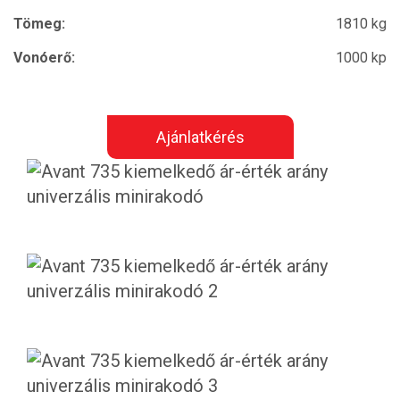
Tömeg:
1810 kg
Vonóerő:
1000 kp
Ajánlatkérés