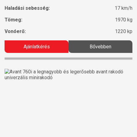
Haladási sebesség:
17 km/h
Tömeg:
1970 kg
Vonóerő:
1220 kp
Ajánlatkérés
Bővebben