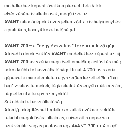
modellekhez képest jóval komplexebb feladatok
elvégzésére is alkalmasak, megőrizve az
AVANT
rakodógépek közös jellemzőit: a kis helyigényt és
a praktikus, könnyű kezelhetőséget.
AVANT 700 – a “négy évszakos” tereprendező gép
A kisebb derékcsuklós
AVANT
modellekhez képest az új
AVANT 700
-as széria megnövelt emelőkapacitást és még
sokoldalúbb felhasználhatóságot kínál. A 700-as széria
gépeivel a munkaterületen egyszerűen kezelhetők a “big
bag” zsákos termékek, téglarakatok és egyéb raklapos áru,
függetlenül a terepviszonyoktól.
Sokoldalú felhasználhatóság
A kert/parképítéssel foglalkozó vállalkozóknak sokféle
feladat megoldására alkalmas, univerzális gépre van
szükségük- vagyis pontosan egy
AVANT 700
-ra. A majd'