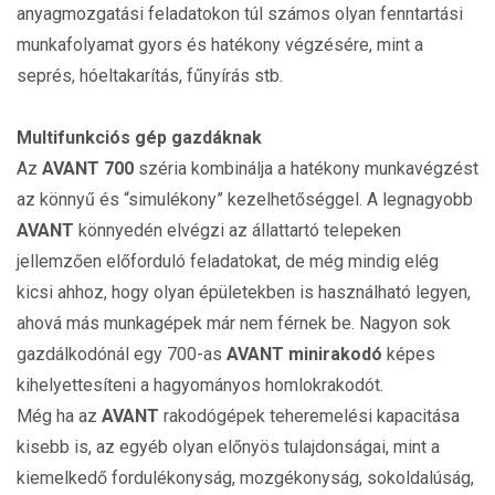
anyagmozgatási feladatokon túl számos olyan fenntartási
munkafolyamat gyors és hatékony végzésére, mint a
seprés, hóeltakarítás, fűnyírás stb.
Multifunkciós gép gazdáknak
Az
AVANT 700
széria kombinálja a hatékony munkavégzést
az könnyű és “simulékony” kezelhetőséggel. A legnagyobb
AVANT
könnyedén elvégzi az állattartó telepeken
jellemzően előforduló feladatokat, de még mindig elég
kicsi ahhoz, hogy olyan épületekben is használható legyen,
ahová más munkagépek már nem férnek be. Nagyon sok
gazdálkodónál egy 700-as
AVANT
minirakodó
képes
kihelyettesíteni a hagyományos homlokrakodót.
Még ha az
AVANT
rakodógépek teheremelési kapacitása
kisebb is, az egyéb olyan előnyös tulajdonságai, mint a
kiemelkedő fordulékonyság, mozgékonyság, sokoldalúság,