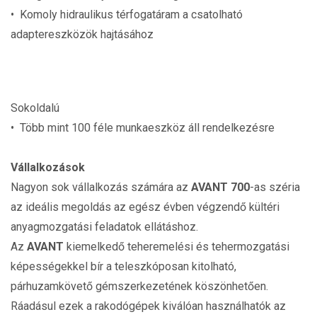
• Komoly hidraulikus térfogatáram a csatolható
adaptereszközök hajtásához
Sokoldalú
• Több mint 100 féle munkaeszköz áll rendelkezésre
Vállalkozások
Nagyon sok vállalkozás számára az
AVANT 700
-as széria
az ideális megoldás az egész évben végzendő kültéri
anyagmozgatási feladatok ellátáshoz.
Az
AVANT
kiemelkedő teheremelési és tehermozgatási
képességekkel bír a teleszkóposan kitolható,
párhuzamkövető gémszerkezetének köszönhetően.
Ráadásul ezek a rakodógépek kiválóan használhatók az