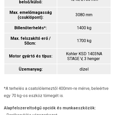
belső/külső:
Max. emelőmagasság
3080 mm
(csuklópont):
Billenőterhelés*:
1400 kg
Max. felszakító erő /
1700 kg
50cm:
Kohler KSD 1403NA
Motor gyártó és típus:
STAGE V, 3 henger
Üzemanyag:
dízel
*A terhelés a csatolólemeztől 400mm-re mérve, beleértve
egy 70 kg-os eszköz tömegét is.
Alapfelszereltségű opciók és munkaeszközök: