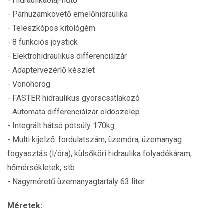
- Hidraulikaolaj-hűtő
- Párhuzamkövető emelőhidraulika
- Teleszkópos kitológém
- 8 funkciós joystick
- Elektrohidraulikus differenciálzár
- Adaptervezérlő készlet
- Vonóhorog
- FASTER hidraulikus gyorscsatlakozó
- Automata differenciálzár oldószelep
- Integrált hátsó pótsúly 170kg
- Multi kijelző: fordulatszám, üzemóra, üzemanyag
fogyasztás (l/óra), külsőköri hidraulika folyadékáram,
hőmérsékletek, stb
- Nagyméretű üzemanyagtartály 63 liter
Méretek: