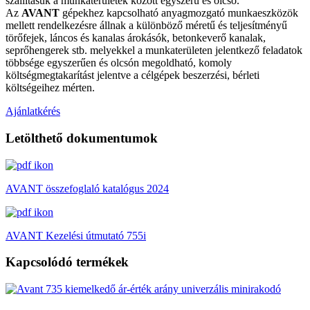
szállításuk a munkaterületek között egyszerű és olcsó.
Az
AVANT
gépekhez kapcsolható anyagmozgató munkaeszközök
mellett rendelkezésre állnak a különböző méretű és teljesítményű
törőfejek, láncos és kanalas árokásók, betonkeverő kanalak,
seprőhengerek stb. melyekkel a munkaterületen jelentkező feladatok
többsége egyszerűen és olcsón megoldható, komoly
költségmegtakarítást jelentve a célgépek beszerzési, bérleti
költségeihez mérten.
Ajánlatkérés
Letölthető dokumentumok
AVANT összefoglaló katalógus 2024
AVANT Kezelési útmutató 755i
Kapcsolódó termékek