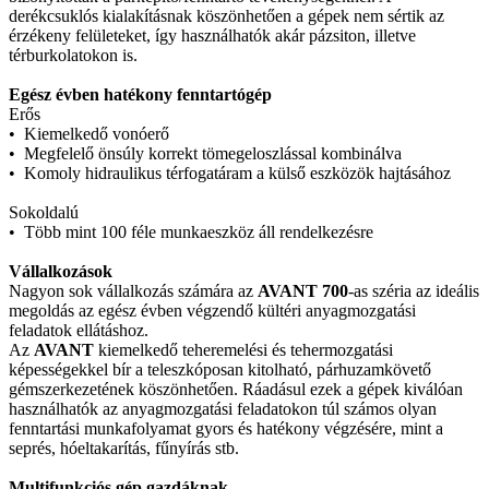
derékcsuklós kialakításnak köszönhetően a gépek nem sértik az
érzékeny felületeket, így használhatók akár pázsiton, illetve
térburkolatokon is.
Egész évben hatékony fenntartógép
Erős
• Kiemelkedő vonóerő
• Megfelelő önsúly korrekt tömegeloszlással kombinálva
• Komoly hidraulikus térfogatáram a külső eszközök hajtásához
Sokoldalú
• Több mint 100 féle munkaeszköz áll rendelkezésre
Vállalkozások
Nagyon sok vállalkozás számára az
AVANT 700
-as széria az ideális
megoldás az egész évben végzendő kültéri anyagmozgatási
feladatok ellátáshoz.
Az
AVANT
kiemelkedő teheremelési és tehermozgatási
képességekkel bír a teleszkóposan kitolható, párhuzamkövető
gémszerkezetének köszönhetően. Ráadásul ezek a gépek kiválóan
használhatók az anyagmozgatási feladatokon túl számos olyan
fenntartási munkafolyamat gyors és hatékony végzésére, mint a
seprés, hóeltakarítás, fűnyírás stb.
Multifunkciós gép gazdáknak