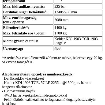
térfogatáram:
Max. hidraulikus nyomás:
225 bar
Fordulási sugár belső/külső:
1240/2780 mm
Max. emelőmagasság
3080 mm
(csuklópont):
Billenőterhelés*:
1400 kg
Max. felszakító erő / 50cm:
1700 kg
Kohler KDI 1903 TCR 1903
Motor gyártó és típus:
Stage V
Üzemanyag:
dízel
*A terhelés a csatolólemeztől 400mm-re mérve, beleértve egy 70 kg-
os eszköz tömegét is.
Alapfelszereltségű opciók és munkaeszközök:
- Derékcsuklós vázszerkezet
- Kohler KDI 1903 TCR, 57 LE 225Nm@1500rpm, három
hengeres dízelmotor
- Hidrosztatikus hajtás
- 4WD hajtás kerekenkénti hidromotorokkal
- Feltöltőkörös, változtatható térfogatáramú dugattyús szivattyú
hajtáshoz