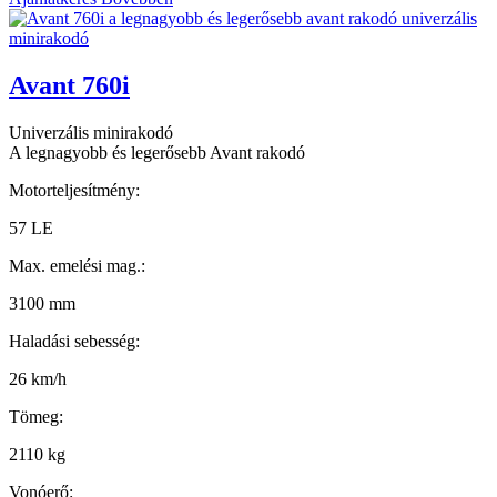
Avant 760i
Univerzális minirakodó
A legnagyobb és legerősebb Avant rakodó
Motorteljesítmény:
57 LE
Max. emelési mag.:
3100 mm
Haladási sebesség:
26 km/h
Tömeg:
2110 kg
Vonóerő: