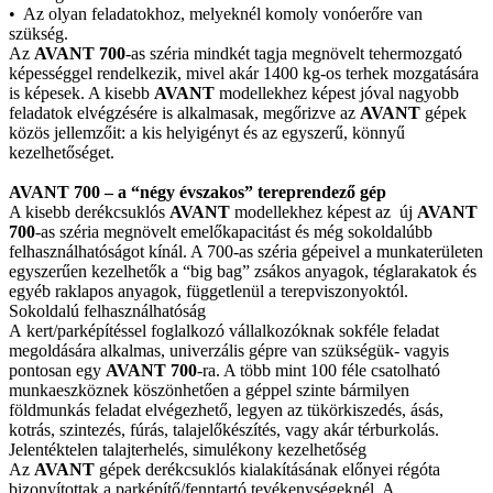
• Az olyan feladatokhoz, melyeknél komoly vonóerőre van
szükség.
Az
AVANT 700
-as széria mindkét tagja megnövelt tehermozgató
képességgel rendelkezik, mivel akár 1400 kg-os terhek mozgatására
is képesek. A kisebb
AVANT
modellekhez képest jóval nagyobb
feladatok elvégzésére is alkalmasak, megőrizve az
AVANT
gépek
közös jellemzőit: a kis helyigényt és az egyszerű, könnyű
kezelhetőséget.
AVANT 700 – a “négy évszakos” tereprendező gép
A kisebb derékcsuklós
AVANT
modellekhez képest az új
AVANT
700
-as széria megnövelt emelőkapacitást és még sokoldalúbb
felhasználhatóságot kínál. A 700-as széria gépeivel a munkaterületen
egyszerűen kezelhetők a “big bag” zsákos anyagok, téglarakatok és
egyéb raklapos anyagok, függetlenül a terepviszonyoktól.
Sokoldalú felhasználhatóság
A kert/parképítéssel foglalkozó vállalkozóknak sokféle feladat
megoldására alkalmas, univerzális gépre van szükségük- vagyis
pontosan egy
AVANT 700
-ra. A több mint 100 féle csatolható
munkaeszköznek köszönhetően a géppel szinte bármilyen
földmunkás feladat elvégezhető, legyen az tükörkiszedés, ásás,
kotrás, szintezés, fúrás, talajelőkészítés, vagy akár térburkolás.
Jelentéktelen talajterhelés, simulékony kezelhetőség
Az
AVANT
gépek derékcsuklós kialakításának előnyei régóta
bizonyítottak a parképítő/fenntartó tevékenységeknél. A