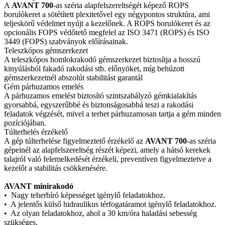
A
AVANT 700
-as széria alapfelszereltségét képező ROPS
borulókeret a sötétített plexitetővel egy négypontos struktúra, ami
teljeskörű védelmet nyújt a kezelőnek. A ROPS borulókeret és az
opcionális FOPS védőtető megfelel az ISO 3471 (ROPS) és ISO
3449 (FOPS) szabványok előírásainak.
Teleszkópos gémszerkezet
A teleszkópos homlokrakodó gémszerkezet biztosítja a hosszú
kinyúlásból fakadó rakodási stb. előnyöket, míg behúzott
gémszerkezetnél abszolút stabilitást garantál
Gém párhuzamos emelés
A párhuzamos emelést biztosító szintszabályzó gémkialakítás
gyorsabbá, egyszerűbbé és biztonságosabbá teszi a rakodási
feladatok végzését, mivel a terhet párhuzamosan tartja a gém minden
pozíciójában.
Túlterhelés érzékelő
A gép túlterhelése figyelmeztető érzékelő az
AVANT 700
-as széria
gépeinél az alapfelszereltség részét képezi, amely a hátsó kerekek
talajról való felemelkedését érzékeli, preventíven figyelmeztetve a
kezelőt a stabilitás csökkenésére.
AVANT
minirakodó
• Nagy teherbíró képességet igénylő feladatokhoz.
• A jelentős külső hidraulikus térfogatáramot igénylő feladatokhoz.
• Az olyan feladatokhoz, ahol a 30 km/óra haladási sebesség
szükséges.