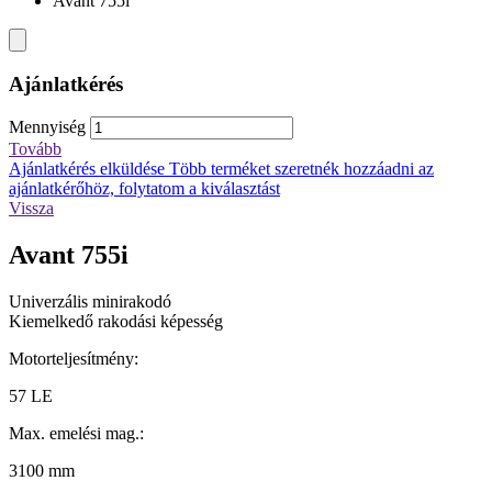
Avant 755i
Ajánlatkérés
Mennyiség
Tovább
Ajánlatkérés elküldése
Több terméket szeretnék hozzáadni az
ajánlatkérőhöz, folytatom a kiválasztást
Vissza
Avant 755i
Univerzális minirakodó
Kiemelkedő rakodási képesség
Motorteljesítmény:
57 LE
Max. emelési mag.:
3100 mm