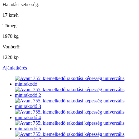
Haladási sebesség:
17 km/h
Tömeg:
1970 kg
Vonóerő:
1220 kp
Ajánlatkérés