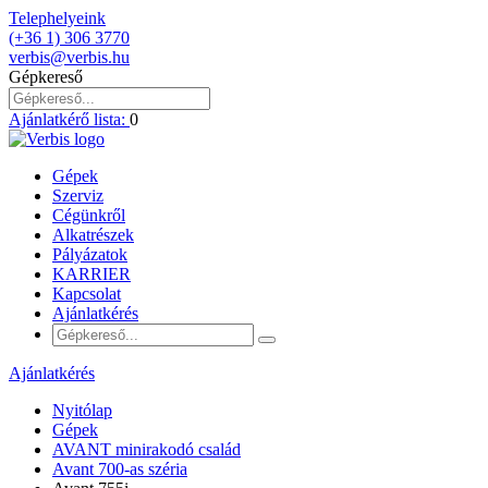
Telephelyeink
(+36 1) 306 3770
verbis@verbis.hu
Gépkereső
Ajánlatkérő lista:
0
Gépek
Szerviz
Cégünkről
Alkatrészek
Pályázatok
KARRIER
Kapcsolat
Ajánlatkérés
Ajánlatkérés
Nyitólap
Gépek
AVANT minirakodó család
Avant 700-as széria