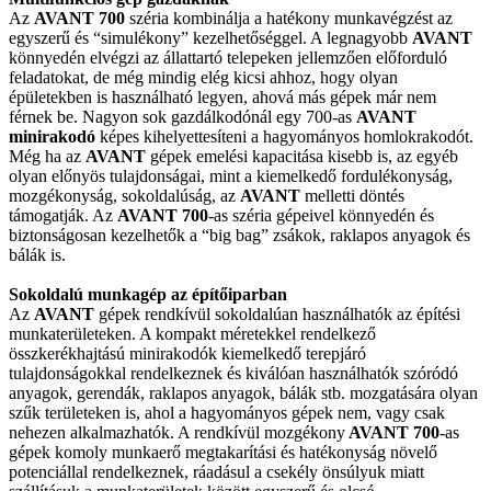
Az
AVANT 700
széria kombinálja a hatékony munkavégzést az
egyszerű és “simulékony” kezelhetőséggel. A legnagyobb
AVANT
könnyedén elvégzi az állattartó telepeken jellemzően előforduló
feladatokat, de még mindig elég kicsi ahhoz, hogy olyan
épületekben is használható legyen, ahová más gépek már nem
férnek be. Nagyon sok gazdálkodónál egy 700-as
AVANT
minirakodó
képes kihelyettesíteni a hagyományos homlokrakodót.
Még ha az
AVANT
gépek emelési kapacitása kisebb is, az egyéb
olyan előnyös tulajdonságai, mint a kiemelkedő fordulékonyság,
mozgékonyság, sokoldalúság, az
AVANT
melletti döntés
támogatják. Az
AVANT 700
-as széria gépeivel könnyedén és
biztonságosan kezelhetők a “big bag” zsákok, raklapos anyagok és
bálák is.
Sokoldalú munkagép az építőiparban
Az
AVANT
gépek rendkívül sokoldalúan használhatók az építési
munkaterületeken. A kompakt méretekkel rendelkező
összkerékhajtású minirakodók kiemelkedő terepjáró
tulajdonságokkal rendelkeznek és kiválóan használhatók szóródó
anyagok, gerendák, raklapos anyagok, bálák stb. mozgatására olyan
szűk területeken is, ahol a hagyományos gépek nem, vagy csak
nehezen alkalmazhatók. A rendkívül mozgékony
AVANT 700
-as
gépek komoly munkaerő megtakarítási és hatékonyság növelő
potenciállal rendelkeznek, ráadásul a csekély önsúlyuk miatt