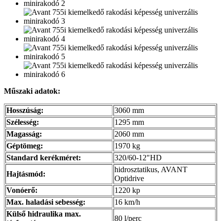
Műszaki adatok:
Hosszúság:
3060 mm
Szélesség:
1295 mm
Magasság:
2060 mm
Géptömeg:
1970 kg
Standard kerékméret:
320/60-12"HD
hidrosztatikus, AVANT
Hajtásmód:
Optidrive
Vonóerő:
1220 kp
Max. haladási sebesség:
16 km/h
Külső hidraulika max.
80 l/perc