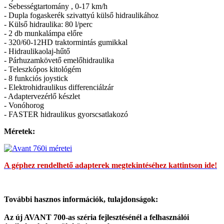
- Sebességtartomány , 0-17 km/h
- Dupla fogaskerék szivattyú külső hidraulikához
- Külső hidraulika: 80 l/perc
- 2 db munkalámpa előre
- 320/60-12HD traktormintás gumikkal
- Hidraulikaolaj-hűtő
- Párhuzamkövető emelőhidraulika
- Teleszkópos kitológém
- 8 funkciós joystick
- Elektrohidraulikus differenciálzár
- Adaptervezérlő készlet
- Vonóhorog
- FASTER hidraulikus gyorscsatlakozó
Méretek:
A géphez rendelhető adapterek megtekintéséhez kattintson ide!
További hasznos információk, tulajdonságok:
Az új AVANT 700-as széria fejlesztésénél a felhasználói