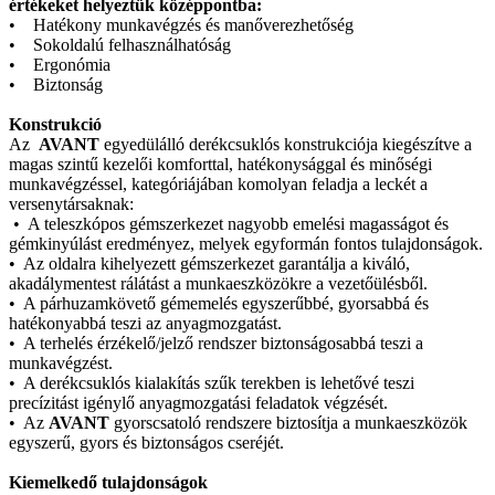
értékeket helyeztük középpontba:
• Hatékony munkavégzés és manőverezhetőség
• Sokoldalú felhasználhatóság
• Ergonómia
• Biztonság
Konstrukció
Az
AVANT
egyedülálló derékcsuklós konstrukciója kiegészítve a
magas szintű kezelői komforttal, hatékonysággal és minőségi
munkavégzéssel, kategóriájában komolyan feladja a leckét a
versenytársaknak:
• A teleszkópos gémszerkezet nagyobb emelési magasságot és
gémkinyúlást eredményez, melyek egyformán fontos tulajdonságok.
• Az oldalra kihelyezett gémszerkezet garantálja a kiváló,
akadálymentest rálátást a munkaeszközökre a vezetőülésből.
• A párhuzamkövető gémemelés egyszerűbbé, gyorsabbá és
hatékonyabbá teszi az anyagmozgatást.
• A terhelés érzékelő/jelző rendszer biztonságosabbá teszi a
munkavégzést.
• A derékcsuklós kialakítás szűk terekben is lehetővé teszi
precízitást igénylő anyagmozgatási feladatok végzését.
• Az
AVANT
gyorscsatoló rendszere biztosítja a munkaeszközök
egyszerű, gyors és biztonságos cseréjét.
Kiemelkedő tulajdonságok