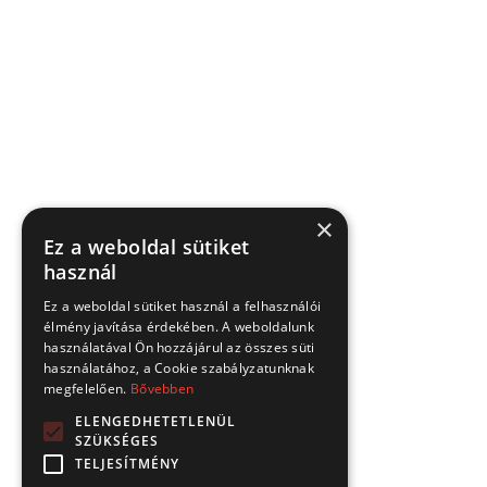
×
Ez a weboldal sütiket
használ
Ez a weboldal sütiket használ a felhasználói
élmény javítása érdekében. A weboldalunk
használatával Ön hozzájárul az összes süti
használatához, a Cookie szabályzatunknak
megfelelően.
Bővebben
ELENGEDHETETLENÜL
SZÜKSÉGES
TELJESÍTMÉNY