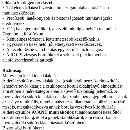
Oldalra kitolt gémszerkezet
• Tökéletes kilátást biztosít előre, és garantálja a rálátást a
munkaeszközökre.
• Precízebb, hatékonyabb és biztonságosabb munkavégzést
eredményez.
• Elég ha a gém nyúlik ki, a kezelő mindig a helyén maradhat.
Ergonómia felsőfokon
• Kényelmes térérzet a legtermetesebb kezelőknek is.
• Egyszerűen kezelhető, jól elhelyezett kezelőszervek.
• A kezelőülésbe való bejutás egyszerű és biztonságos.
• A ROPS vizsgás borulókeret a színezett plexitetővel az
alapfelszereltséghez tartozik.
Biztonság
Merev derékcsuklós kialakítás
A derékcsukló merev kialakítása (csak kétdimenziós elmozdulás
lehetővé tevő) kizárja a csuklópont körüli oldalirányú elmozdulást,
ami ebben a méretkategóriában alapvető biztonsági jellemző. A
merev derékcsukló kialakításnak köszönhetően a gép felborulásának
az esélye minimális, mivel a hátsó rész állandóan stabilizálja az első
részt is, megakadályozva annak borulásveszélyes kifordulását.
A derékcsuklós
AVANT minirakodó
k tulajdonosaitól kezelőitől
sok dicséret hangzik el a gépek stabilitásáról, ami elsősorban a
merev derékcsuklós kialakításnak köszönhető.
Biztonsági borulókeret