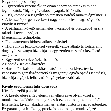
Nagyobb teljesítmény
• Egyszerűen kezelhetők az olyan nehezebb terhek is mint a
téglarakatok, “big bag” zsákos anyagok, bálák stb.
• Elég kompakt a legszűkebb terekben történő munkavégzéshez is.
• A teleszkópos gémszerkezet nagyobb emelési magasságot és
kinyúlást biztosít.
• A párhuzamkövető gémemelés gyorsabbá és precízebbé teszi a
rakodási tevékenységet.
Magasszintű technológia
• Fokozatmentes hidrosztatikus erőátvitel.
• Hidraulikus feltöltőkörrel vezérelt, változtatható térfogatáramú
dugattyús szivattyú biztosítja az egyszerűen és simán kezelhető
meghajtást.
• Egyszerű szervizelés/karbantartás.
Az opciók széles választéka
• Háromféle kabinkialakítás, hátsó hidraulika kivezetések,
kapcsolható gém úszópozíció és megannyi egyéb opciós lehetőség
biztosítja a gépek felhasználói igényekre szabását.
Kiváló ergonómiai tulajdonságok
Kiváló kezelői pozíció
• A kezelő ülése a gép elején van elhelyezve olyan közel a
munkaeszközökhöz amennyire csak ez biztonsági szempontból
lehetséges, kiváló, akadálymentes rálátást biztosítva az adapterekre.
Ez garantálja a hatékony, precíz és biztonságos munkavégzést.