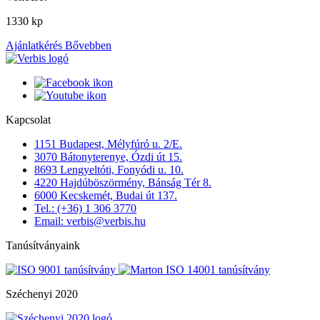
1330 kp
Ajánlatkérés
Bővebben
Kapcsolat
1151 Budapest, Mélyfúró u. 2/E.
3070 Bátonyterenye, Ózdi út 15.
8693 Lengyeltóti, Fonyódi u. 10.
4220 Hajdúböszörmény, Bánság Tér 8.
6000 Kecskemét, Budai út 137.
Tel.: (+36) 1 306 3770
Email: verbis@verbis.hu
Tanúsítványaink
Széchenyi 2020