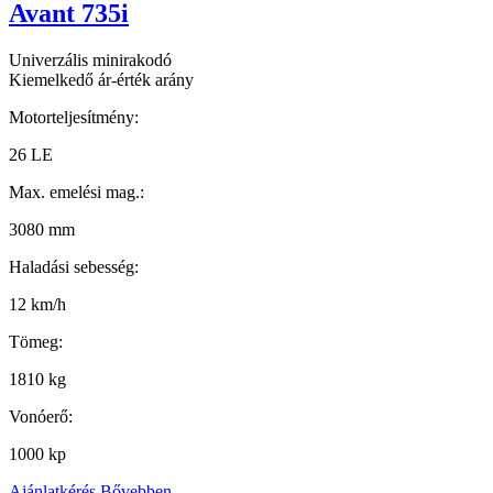
Avant 735i
Univerzális minirakodó
Kiemelkedő ár-érték arány
Motorteljesítmény:
26 LE
Max. emelési mag.:
3080 mm
Haladási sebesség:
12 km/h
Tömeg:
1810 kg
Vonóerő:
1000 kp
Ajánlatkérés
Bővebben