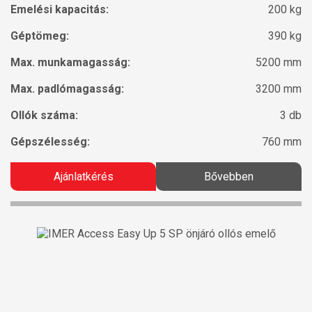
Emelési kapacitás:
200 kg
Géptömeg:
390 kg
Max. munkamagasság:
5200 mm
Max. padlómagasság:
3200 mm
Ollók száma:
3 db
Gépszélesség:
760 mm
Ajánlatkérés
Bővebben