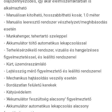
olajszennyeződés, így akár élelmiszerraktárban is
alkalmazható
- Manuálisan kitolható, hosszabbítható kosár, 1.0 méter
- Manuális leeresztő rendszer vészhelyzet/meghibásodás
esetén
- Munkahenger, tehertartó szeleppel
- Akkumulátor töltő automatikus lekapcsolással
- Terhelésérzékelő rendszer, vizuális és hangjelzéses
figyelmeztetéssel, és leállító rendszerrel
- Kürt, üzemóraszámláló
- Lejtésszög mérő figyelmeztető és leállító rendszerrel
- Mechanikus hajtásoldás veszély esetén
- Bordázatlan felületű kerekek
- Kátyúvédelem
- 'Akkumulátor feszültség alacsony' figyelmeztető
- Akkumulátor automatikus lekapcsolás alacsony