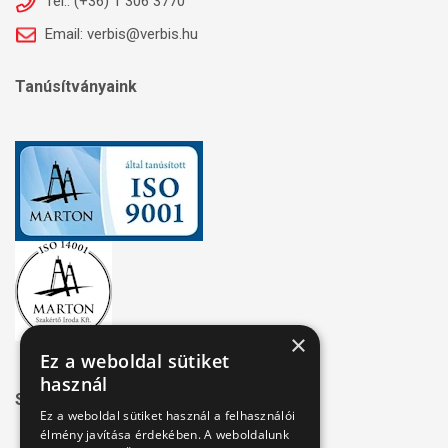
Tel.: (+36) 1 306 3770
Email: verbis@verbis.hu
Tanúsítványaink
×
Ez a weboldal sütiket
használ
Széchenyi 2020
Ez a weboldal sütiket használ a felhasználói
élmény javítása érdekében. A weboldalunk