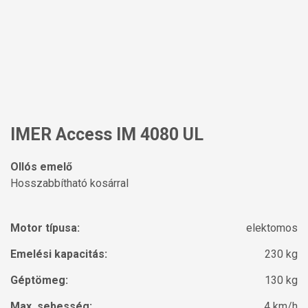
IMER Access IM 4080 UL
Ollós emelő
Hosszabbítható kosárral
Motor típusa:
elektomos
Emelési kapacitás:
230 kg
Géptömeg:
130 kg
Max. sebesség:
4 km/h