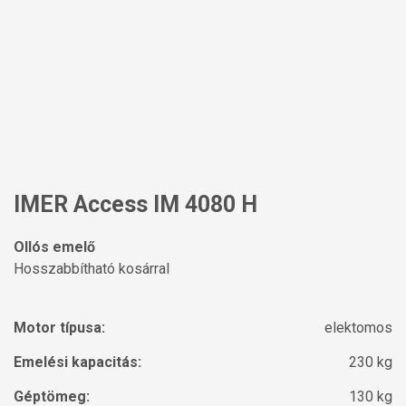
IMER Access IM 4080 H
Ollós emelő
Hosszabbítható kosárral
Motor típusa:
elektomos
Emelési kapacitás:
230 kg
Géptömeg:
130 kg