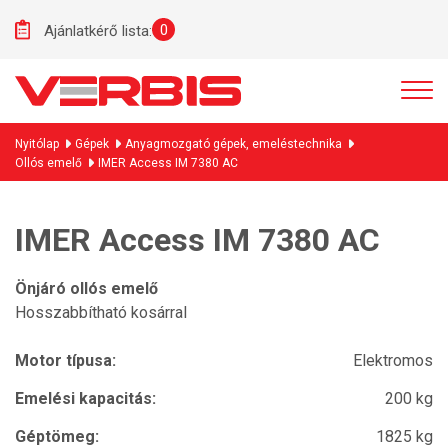
0
Ajánlatkérő lista:
Nyitólap
Gépek
Anyagmozgató gépek, emeléstechnika
Ollós emelő
IMER Access IM 7380 AC
IMER Access IM 7380 AC
Önjáró ollós emelő
Hosszabbítható kosárral
Motor típusa:
Elektromos
Emelési kapacitás:
200 kg
Géptömeg:
1825 kg