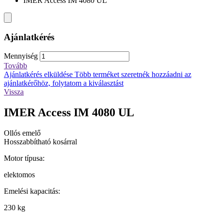
IMER Access IM 4080 UL
Ajánlatkérés
Mennyiség
Tovább
Ajánlatkérés elküldése
Több terméket szeretnék hozzáadni az
ajánlatkérőhöz, folytatom a kiválasztást
Vissza
IMER Access IM 4080 UL
Ollós emelő
Hosszabbítható kosárral
Motor típusa:
elektomos
Emelési kapacitás:
230 kg