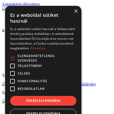
Ajánlatkérés
Bővebben
×
Ez a weboldal sütiket
használ
Ez a weboldal sütiket használ a felhasználói
Kapcsolat
élmény javítása érdekében. A weboldalunk
használatával Ön hozzájárul az összes süti
1151 Budapest, Mélyfúró u. 2/E.
használatához, a Cookie szabályzatunknak
3070 Bátonyterenye, Ózdi út 15.
megfelelően.
Bővebben
8693 Lengyeltóti, Fonyódi u. 10.
4220 Hajdúböszörmény, Bánság Tér 8.
ELENGEDHETETLENÜL
6000 Kecskemét, Budai út 137.
SZÜKSÉGES
Tel.: (+36) 1 306 3770
TELJESÍTMÉNY
Email: verbis@verbis.hu
CÉLZÁS
Tanúsítványaink
FUNKCIONALITÁS
BESOROLATLAN
Széchenyi 2020
ÖSSZES ELFOGADÁSA
© Verbis Kft 2026
ÖSSZES ELUTASÍTÁSA