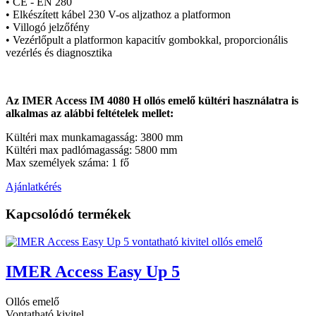
• CE - EN 280
• Elkészített kábel 230 V-os aljzathoz a platformon
• Villogó jelzőfény
• Vezérlőpult a platformon kapacitív gombokkal, proporcionális
vezérlés és diagnosztika
Az IMER Access IM 4080 H ollós emelő kültéri használatra is
alkalmas az alábbi feltételek mellet:
Kültéri max munkamagasság: 3800 mm
Kültéri max padlómagasság: 5800 mm
Max személyek száma: 1 fő
Ajánlatkérés
Kapcsolódó termékek
IMER Access Easy Up 5
Ollós emelő
Vontatható kivitel