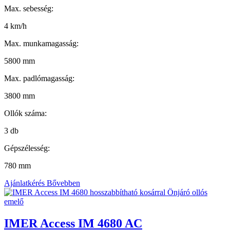
Max. sebesség:
4 km/h
Max. munkamagasság:
5800 mm
Max. padlómagasság:
3800 mm
Ollók száma:
3 db
Gépszélesség:
780 mm
Ajánlatkérés
Bővebben
IMER Access IM 4680 AC