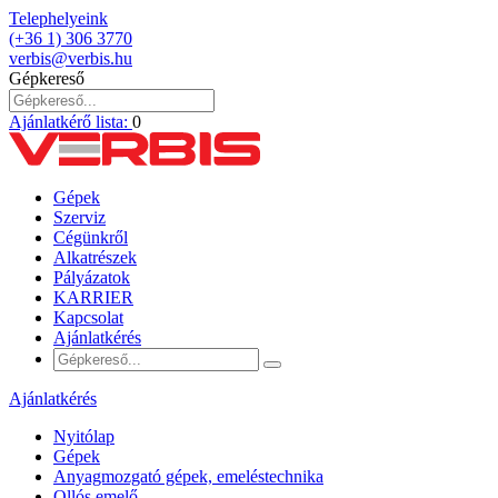
Telephelyeink
(+36 1) 306 3770
verbis@verbis.hu
Gépkereső
Ajánlatkérő lista:
0
Gépek
Szerviz
Cégünkről
Alkatrészek
Pályázatok
KARRIER
Kapcsolat
Ajánlatkérés
Ajánlatkérés
Nyitólap
Gépek
Anyagmozgató gépek, emeléstechnika
Ollós emelő