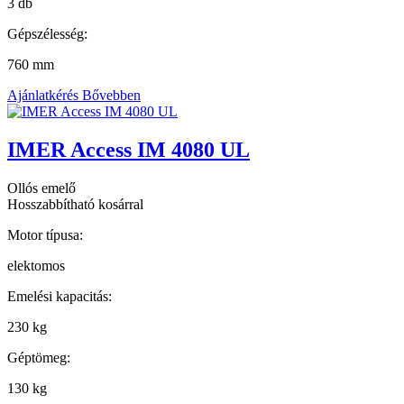
3 db
Gépszélesség:
760 mm
Ajánlatkérés
Bővebben
IMER Access IM 4080 UL
Ollós emelő
Hosszabbítható kosárral
Motor típusa:
elektomos
Emelési kapacitás:
230 kg
Géptömeg:
130 kg