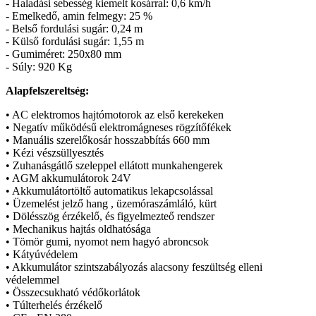
- Haladási sebesség kiemelt kosárral: 0,6 km/h
- Emelkedő, amin felmegy: 25 %
- Belső fordulási sugár: 0,24 m
- Külső fordulási sugár: 1,55 m
- Gumiméret: 250x80 mm
- Súly: 920 Kg
Alapfelszereltség:
• AC elektromos hajtómotorok az első kerekeken
• Negatív működésű elektromágneses rögzítőfékek
• Manuális szerelőkosár hosszabbítás 660 mm
• Kézi vészsüllyesztés
• Zuhanásgátlő szeleppel ellátott munkahengerek
• AGM akkumulátorok 24V
• Akkumulátortöltő automatikus lekapcsolással
• Üzemelést jelző hang , üzemóraszámláló, kürt
• Dölésszög érzékelő, és figyelmezteő rendszer
• Mechanikus hajtás oldhatósága
• Tömör gumi, nyomot nem hagyó abroncsok
• Kátyúvédelem
• Akkumulátor szintszabályozás alacsony feszültség elleni
védelemmel
• Összecsukható védőkorlátok
• Túlterhelés érzékelő