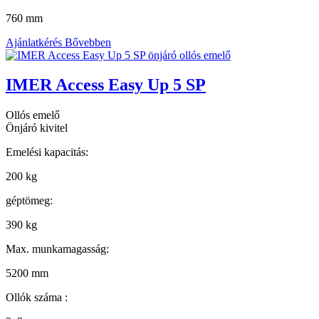
760 mm
Ajánlatkérés
Bővebben
IMER Access Easy Up 5 SP
Ollós emelő
Önjáró kivitel
Emelési kapacitás:
200 kg
géptömeg:
390 kg
Max. munkamagasság:
5200 mm
Ollók száma :