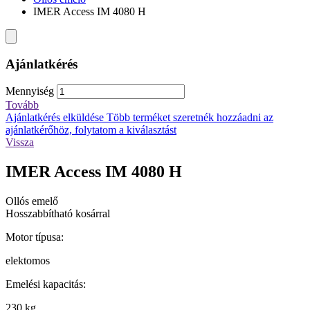
IMER Access IM 4080 H
Ajánlatkérés
Mennyiség
Tovább
Ajánlatkérés elküldése
Több terméket szeretnék hozzáadni az
ajánlatkérőhöz, folytatom a kiválasztást
Vissza
IMER Access IM 4080 H
Ollós emelő
Hosszabbítható kosárral
Motor típusa:
elektomos
Emelési kapacitás:
230 kg