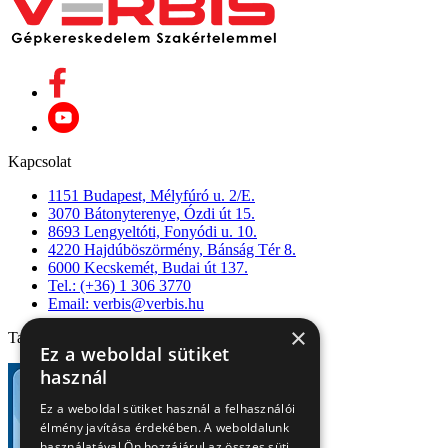
Kapcsolat
1151 Budapest, Mélyfúró u. 2/E.
3070 Bátonyterenye, Ózdi út 15.
8693 Lengyeltóti, Fonyódi u. 10.
4220 Hajdúböszörmény, Bánság Tér 8.
6000 Kecskemét, Budai út 137.
Tel.: (+36) 1 306 3770
Email: verbis@verbis.hu
×
Tanúsítványaink
Ez a weboldal sütiket
használ
Ez a weboldal sütiket használ a felhasználói
élmény javítása érdekében. A weboldalunk
használatával Ön hozzájárul az összes süti