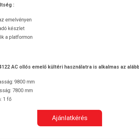
tség :
 az emelvényen
ladó készlet
ék a platformon
22 AC ollós emelő kültéri használatra is alkalmas az alábbi
asság: 9800 mm
asság: 7800 mm
 1 fő
Ajánlatkérés