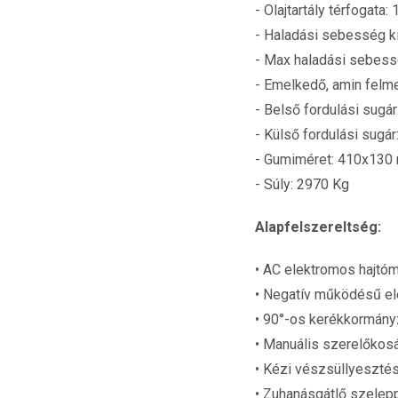
- Olajtartály térfogata: 1
- Haladási sebesség ki
- Max haladási sebess
- Emelkedő, amin felm
- Belső fordulási sugár
- Külső fordulási sugár
- Gumiméret: 410x130
- Súly: 2970 Kg
Alapfelszereltség:
• AC elektromos hajtó
• Negatív működésű e
• 90°-os kerékkormán
• Manuális szerelőkos
• Kézi vészsüllyeszté
• Zuhanásgátlő szelep