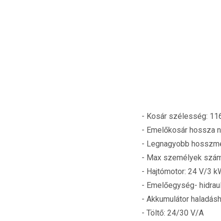
- Kosár szélesség: 1
- Emelőkosár hossza n
- Legnagyobb hosszm
- Max személyek szám
- Hajtómotor: 24 V/3 k
- Emelőegység- hidrau
- Akkumulátor haladás
- Töltő: 24/30 V/A