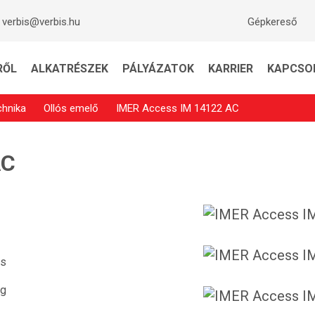
verbis@verbis.hu
Gépkereső
RŐL
ALKATRÉSZEK
PÁLYÁZATOK
KARRIER
KAPCSO
hnika
Ollós emelő
IMER Access IM 14122 AC
AC
os
kg