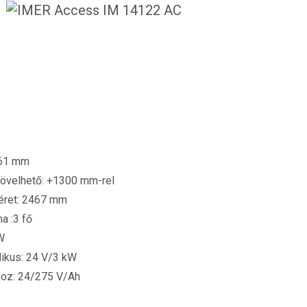
161 mm
övelhető: +1300 mm-rel
éret: 2467 mm
a :3 fő
W
likus: 24 V/3 kW
hoz: 24/275 V/Ah