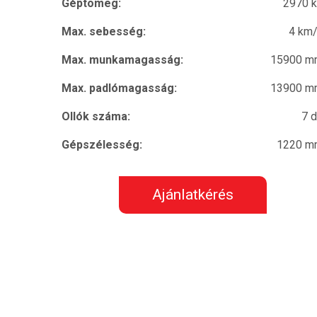
Géptömeg:
2970 
Max. sebesség:
4 km
Max. munkamagasság:
15900 m
Max. padlómagasság:
13900 m
Ollók száma:
7 
Gépszélesség:
1220 m
Ajánlatkérés