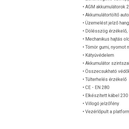
• AGM akkumulátorok 
• Akkumulátortöltő aut
• Üzemelést jelző hang
• Dölésszög érzékelő,
• Mechanikus hajtás o
• Tömör gumi, nyomot
• Kátyúvédelem
• Akkumulátor szintsz
• Összecsukható védők
• Túlterhelés érzékelő
• CE - EN 280
• Elkészített kábel 230
• Villogó jelzőfény
• Vezérlőpult a platfo