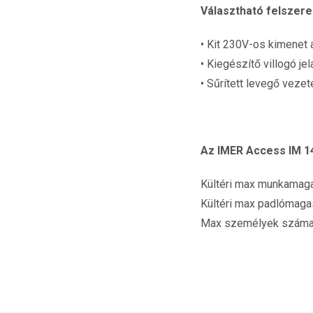
Választható felszerel
• Kit 230V-os kimenet
• Kiegészítő villogó je
• Sűrített levegő vezet
Az IMER Access IM 141
Kültéri max munkamag
Kültéri max padlómag
Max személyek száma: