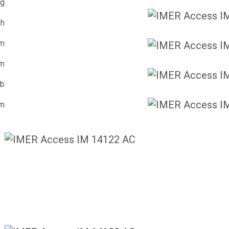
kg
/h
m
m
db
m