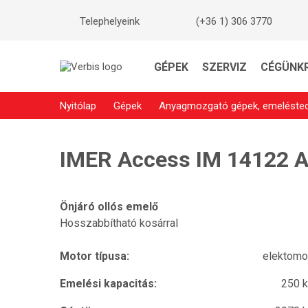
Telephelyeink
(+36 1) 306 3770
GÉPEK
SZERVIZ
CÉGÜNK
Nyitólap
Gépek
Anyagmozgató gépek, emeléstec
IMER Access IM 14122 
Önjáró ollós emelő
Hosszabbítható kosárral
Motor típusa:
elektom
Emelési kapacitás:
250 