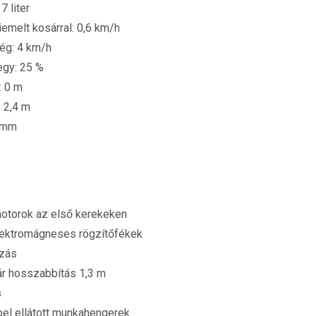
7 liter
emelt kosárral: 0,6 km/h
ég: 4 km/h
egy: 25 %
: 0 m
: 2,4 m
 mm
motorok az első kerekeken
lektromágneses rögzítőfékek
yzás
ár hosszabbítás 1,3 m
s
pel ellátott munkahengerek