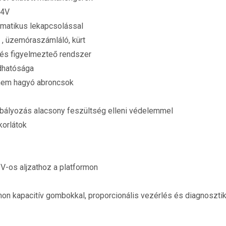
24V
omatikus lekapcsolással
 , üzemóraszámláló, kürt
 és figyelmezteő rendszer
ldhatósága
 nem hagyó abroncsok
abályozás alacsony feszültség elleni védelemmel
orlátok
 V-os aljzathoz a platformon
rmon kapacitív gombokkal, proporcionális vezérlés és diagnoszti