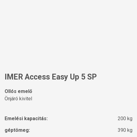
IMER Access Easy Up 5 SP
Ollós emelő
Önjáró kivitel
Emelési kapacitás:
200 kg
géptömeg:
390 kg