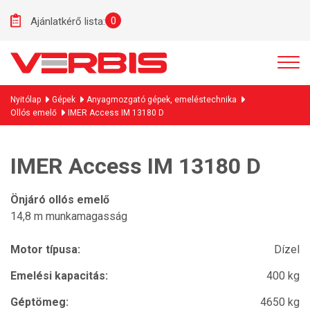
0
Ajánlatkérő lista:
Nyitólap
Gépek
Anyagmozgató gépek, emeléstechnika
Ollós emelő
IMER Access IM 13180 D
IMER Access IM 13180 D
Önjáró ollós emelő
14,8 m munkamagasság
Motor típusa:
Dízel
Emelési kapacitás:
400 kg
Géptömeg:
4650 kg