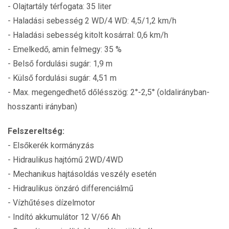
- Olajtartály térfogata: 35 liter
- Haladási sebesség 2 WD/4 WD: 4,5/1,2 km/h
- Haladási sebesség kitolt kosárral: 0,6 km/h
- Emelkedő, amin felmegy: 35 %
- Belső fordulási sugár: 1,9 m
- Külső fordulási sugár: 4,51 m
- Max. megengedhető dőlésszög: 2°-2,5° (oldalirányban-
hosszanti irányban)
Felszereltség:
- Elsőkerék kormányzás
- Hidraulikus hajtómű 2WD/4WD
- Mechanikus hajtásoldás veszély esetén
- Hidraulikus önzáró differenciálmű
- Vízhűtéses dízelmotor
- Indító akkumulátor 12 V/66 Ah