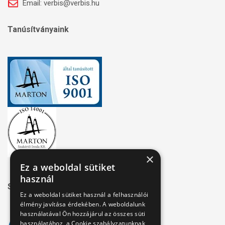
Email: verbis@verbis.hu
Tanúsítványaink
×
Ez a weboldal sütiket
használ
Széchenyi 2020
Ez a weboldal sütiket használ a felhasználói
élmény javítása érdekében. A weboldalunk
használatával Ön hozzájárul az összes süti
használatához, a Cookie szabályzatunknak