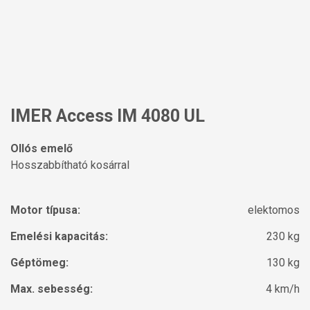
IMER Access IM 4080 UL
Ollós emelő
Hosszabbítható kosárral
Motor típusa:
elektomos
Emelési kapacitás:
230 kg
Géptömeg:
130 kg
Max. sebesség:
4 km/h