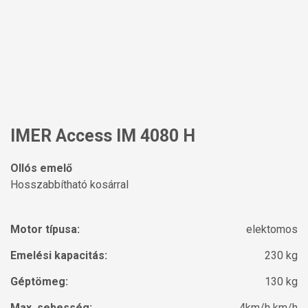
IMER Access IM 4080 H
Ollós emelő
Hosszabbítható kosárral
Motor típusa:
elektomos
Emelési kapacitás:
230 kg
Géptömeg:
130 kg
Max. sebesség:
4km/h km/h