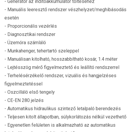
- Generátor az indítóakkumulátor töltéséhez
- Manuális leeresztő rendszer vészhelyzet/meghibásodás
esetén
- Proporcionális vezérlés
- Diagnosztikai rendszer
- Üzemóra számláló
- Munkahenger, tehertartó szeleppel
- Manuálisan kitolható, hosszabbítható kosár, 1.4 méter
- Lejtésszög mérő figyelmeztető és leállító rendszerrel
- Terhelésérzékelő rendszer, vizuális és hangjelzéses
figyelmeztetéssel
- Oszcilláló első tengely
- CE-EN 280 jelzés
- Automatikus hidraulikus szintező letalpaló berendezés
- Teljesen kitolt állapotban, súlykorlátozás nélkül vezethető
- Egyenetlen felületen is alkalmazható az automatikus