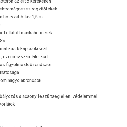
motorok az első kerekeken
lektromágneses rögzítőfékek
ár hosszabbítás 1,5 m
s
pel ellátott munkahengerek
48V
omatikus lekapcsolással
 , üzemóraszámláló, kürt
 és figyelmezteő rendszer
ldhatósága
 nem hagyó abroncsok
abályozás alacsony feszültség elleni védelemmel
orlátok