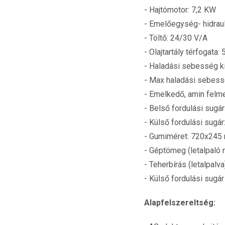
- Hajtómotor: 7,2 KW
- Emelőegység- hidrau
- Töltő: 24/30 V/A
- Olajtartály térfogata: 5
- Haladási sebesség ki
- Max haladási sebess
- Emelkedő, amin felm
- Belső fordulási sugár
- Külső fordulási sugár
- Gumiméret: 720x245
- Géptömeg (letalpaló 
- Teherbírás (letalpalv
- Külső fordulási sugár 
Alapfelszereltség: