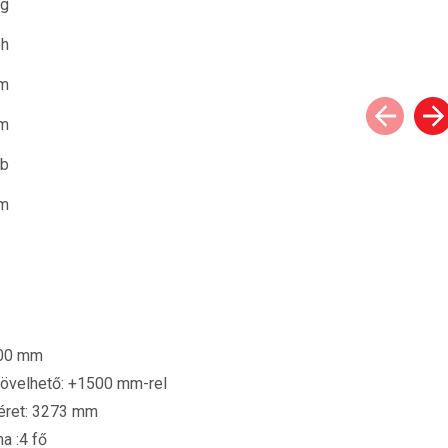
kg
/h
m
m
db
m
600 mm
övelhető: +1500 mm-rel
éret: 3273 mm
a :4 fő