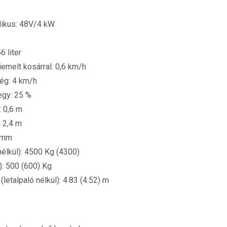
likus: 48V/4 kW
6 liter
emelt kosárral: 0,6 km/h
ég: 4 km/h
egy: 25 %
: 0,6 m
: 2,4 m
 mm
nélkül): 4500 Kg (4300)
a): 500 (600) Kg
(letalpaló nélkül): 4.83 (4.52) m