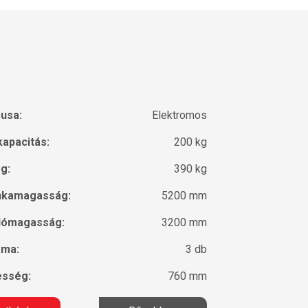
pusa:
Elektromos
kapacitás:
200 kg
g:
390 kg
nkamagasság:
5200 mm
lómagasság:
3200 mm
áma:
3 db
esség:
760 mm