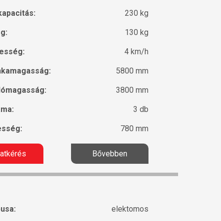
kapacitás:
230 kg
g:
130 kg
esség:
4 km/h
nkamagasság:
5800 mm
lómagasság:
3800 mm
áma:
3 db
esség:
780 mm
latkérés
Bővebben
pusa:
elektomos