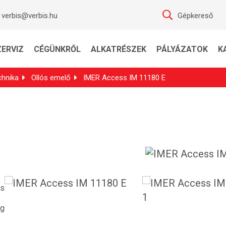
verbis@verbis.hu
Gépkereső
ZERVIZ
CÉGÜNKRŐL
ALKATRÉSZEK
PÁLYÁZATOK
K
hnika
Ollós emelő
IMER Access IM 11180 E
os
kg