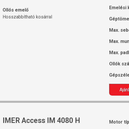
Emelési 
Ollós emelő
Hosszabbítható kosárral
Géptöme
Max. seb
Max. mu
Max. pad
Ollók sz
Gépszél
Aján
IMER Access IM 4080 H
Motor tí