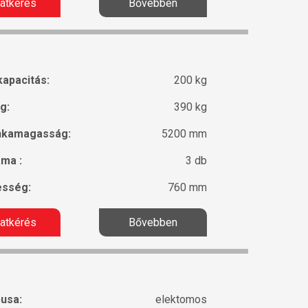
latkérés
Bővebben
kapacitás:
200 kg
g:
390 kg
nkamagasság:
5200 mm
áma :
3 db
esség:
760 mm
latkérés
Bővebben
pusa:
elektomos