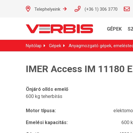
Telephelyeink
(+36 1) 306 3770
GÉPEK
S
Nyitólap
Gépek
Anyagmozgató gépek, emeléstec
IMER Access IM 11180 E
Önjáró ollós emelő
600 kg teherbírás
Motor típusa:
elektom
Emelési kapacitás:
600 