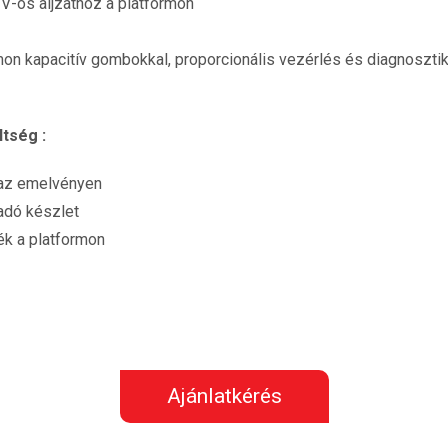
 V-os aljzathoz a platformon
rmon kapacitív gombokkal, proporcionális vezérlés és diagnoszti
tség :
 az emelvényen
ladó készlet
ék a platformon
Ajánlatkérés