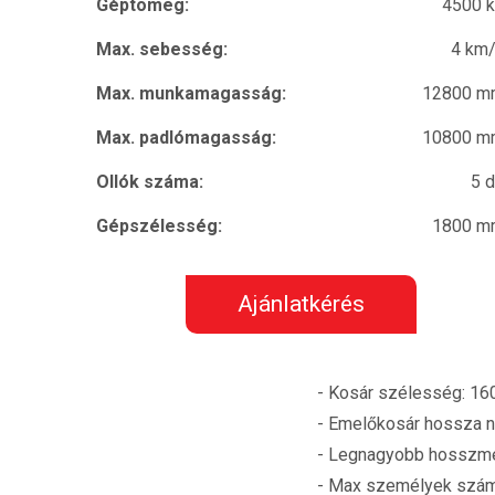
Géptömeg:
4500 
Max. sebesség:
4 km
Max. munkamagasság:
12800 m
Max. padlómagasság:
10800 m
Ollók száma:
5 
Gépszélesség:
1800 m
Ajánlatkérés
- Kosár szélesség: 1
- Emelőkosár hossza n
- Legnagyobb hosszm
- Max személyek szám