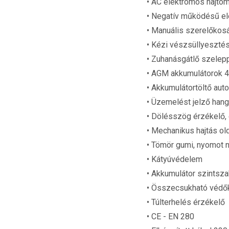
• AC elektromos hajtó
• Negatív működésű e
• Manuális szerelőkos
• Kézi vészsüllyeszté
• Zuhanásgátlő szelep
• AGM akkumulátorok 
• Akkumulátortöltő aut
• Üzemelést jelző hang
• Dölésszög érzékelő,
• Mechanikus hajtás o
• Tömör gumi, nyomot
• Kátyúvédelem
• Akkumulátor szintsz
• Összecsukható védők
• Túlterhelés érzékelő
• CE - EN 280