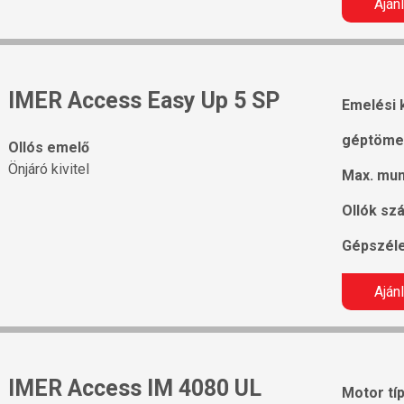
Aján
IMER Access Easy Up 5 SP
Emelési 
géptöme
Ollós emelő
Önjáró kivitel
Max. mu
Ollók sz
Gépszél
Aján
IMER Access IM 4080 UL
Motor tí