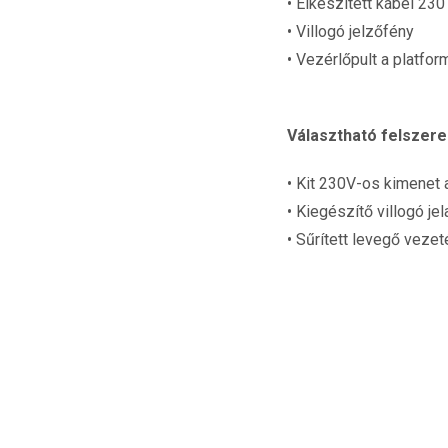
• Elkészített kábel 230
• Villogó jelzőfény
• Vezérlőpult a platfo
Választható felszerel
• Kit 230V-os kimenet
• Kiegészítő villogó je
• Sűrített levegő vezet