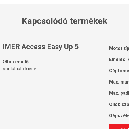
Kapcsolódó termékek
IMER Access Easy Up 5
Motor tí
Emelési 
Ollós emelő
Vontatható kivitel
Géptöme
Max. mu
Max. pad
Ollók sz
Gépszél