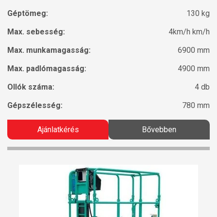
Géptömeg:
130 kg
Max. sebesség:
4km/h km/h
Max. munkamagasság:
6900 mm
Max. padlómagasság:
4900 mm
Ollók száma:
4 db
Gépszélesség:
780 mm
Ajánlatkérés
Bővebben