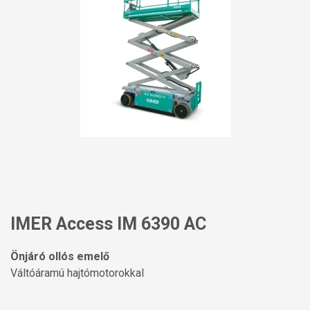
IMER Access IM 6390 AC
Önjáró ollós emelő
Váltóáramú hajtómotorokkal