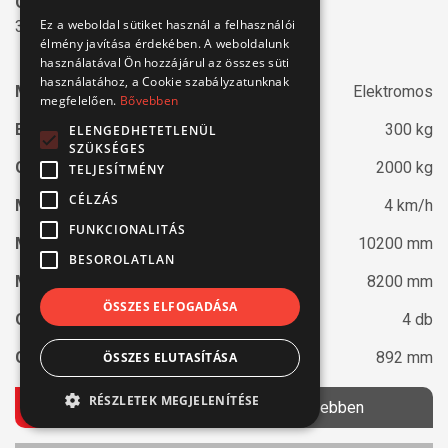
Önjáró ollós emelő
Ez a weboldal sütiket használ a felhasználói
300 kg teherbírás
élmény javítása érdekében. A weboldalunk
használatával Ön hozzájárul az összes süti
használatához, a Cookie szabályzatunknak
Motor típusa:
Elektromos
megfelelően.
Bővebben
Emelési kapacitás:
300 kg
ELENGEDHETETLENÜL
SZÜKSÉGES
Géptömeg:
2000 kg
TELJESÍTMÉNY
CÉLZÁS
Max. sebesség:
4 km/h
FUNKCIONALITÁS
Max. munkamagasság:
10200 mm
BESOROLATLAN
Max. padlómagasság:
8200 mm
ÖSSZES ELFOGADÁSA
Ollók száma:
4 db
Gépszélesség:
892 mm
ÖSSZES ELUTASÍTÁSA
RÉSZLETEK MEGJELENÍTÉSE
Ajánlatkérés
Bővebben