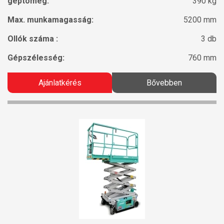
géptömeg:
390 kg
Max. munkamagasság:
5200 mm
Ollók száma :
3 db
Gépszélesség:
760 mm
Ajánlatkérés
Bővebben