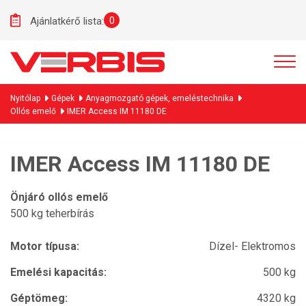
0
Ajánlatkérő lista:
Nyitólap
Gépek
Anyagmozgató gépek, emeléstechnika
Ollós emelő
IMER Access IM 11180 DE
IMER Access IM 11180 DE
Önjáró ollós emelő
500 kg teherbírás
Motor típusa:
Dízel- Elektromos
Emelési kapacitás:
500 kg
Géptömeg:
4320 kg