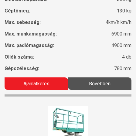
Géptömeg:
130 kg
Max. sebesség:
4km/h km/h
Max. munkamagasság:
6900 mm
Max. padlómagasság:
4900 mm
Ollók száma:
4 db
Gépszélesség:
780 mm
Ajánlatkérés
Bővebben