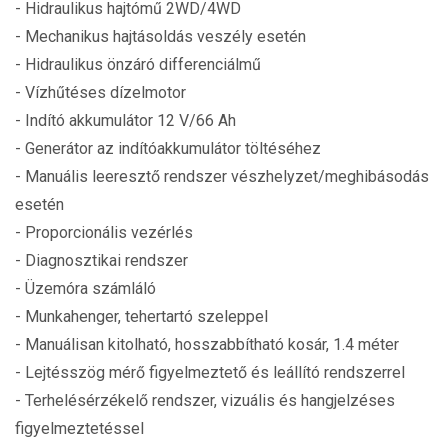
- Hidraulikus hajtómű 2WD/4WD
- Mechanikus hajtásoldás veszély esetén
- Hidraulikus önzáró differenciálmű
- Vízhűtéses dízelmotor
- Indító akkumulátor 12 V/66 Ah
- Generátor az indítóakkumulátor töltéséhez
- Manuális leeresztő rendszer vészhelyzet/meghibásodás
esetén
- Proporcionális vezérlés
- Diagnosztikai rendszer
- Üzemóra számláló
- Munkahenger, tehertartó szeleppel
- Manuálisan kitolható, hosszabbítható kosár, 1.4 méter
- Lejtésszög mérő figyelmeztető és leállító rendszerrel
- Terhelésérzékelő rendszer, vizuális és hangjelzéses
figyelmeztetéssel