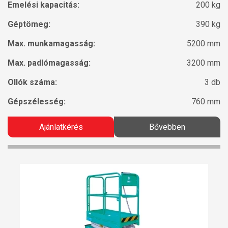
Emelési kapacitás:
200 kg
Géptömeg:
390 kg
Max. munkamagasság:
5200 mm
Max. padlómagasság:
3200 mm
Ollók száma:
3 db
Gépszélesség:
760 mm
Ajánlatkérés
Bővebben