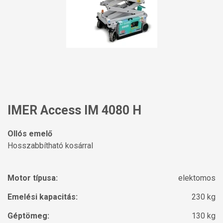
IMER Access IM 4080 H
Ollós emelő
Hosszabbítható kosárral
Motor típusa:
elektomos
Emelési kapacitás:
230 kg
Géptömeg:
130 kg