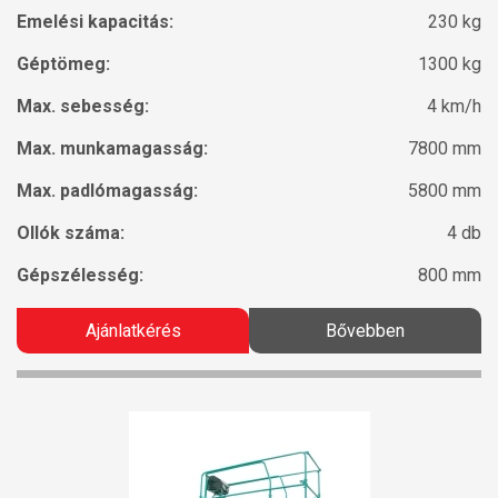
Emelési kapacitás:
230 kg
Géptömeg:
1300 kg
Max. sebesség:
4 km/h
Max. munkamagasság:
7800 mm
Max. padlómagasság:
5800 mm
Ollók száma:
4 db
Gépszélesség:
800 mm
Ajánlatkérés
Bővebben