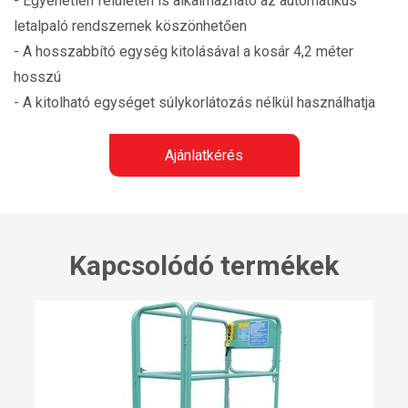
- Egyenetlen felületen is alkalmazható az automatikus
letalpaló rendszernek köszönhetően
- A hosszabbító egység kitolásával a kosár 4,2 méter
hosszú
- A kitolható egységet súlykorlátozás nélkül használhatja
Ajánlatkérés
Kapcsolódó termékek