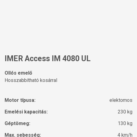
IMER Access IM 4080 UL
Ollós emelő
Hosszabbítható kosárral
Motor típusa:
elektomos
Emelési kapacitás:
230 kg
Géptömeg:
130 kg
Max. sebesség:
4 km/h