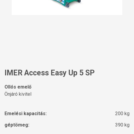
IMER Access Easy Up 5 SP
Ollós emelő
Önjáró kivitel
Emelési kapacitás:
200 kg
géptömeg:
390 kg