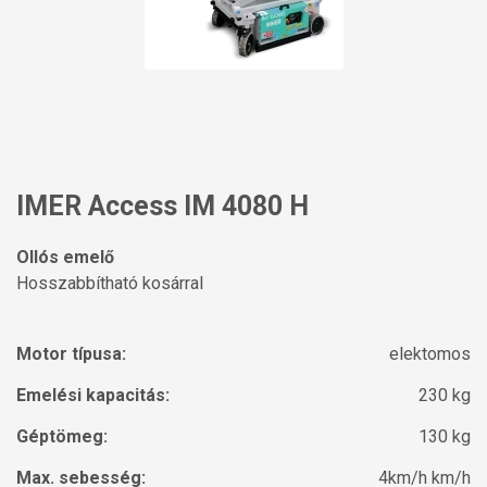
IMER Access IM 4080 H
Ollós emelő
Hosszabbítható kosárral
Motor típusa:
elektomos
Emelési kapacitás:
230 kg
Géptömeg:
130 kg
Max. sebesség:
4km/h km/h