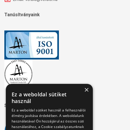
Tanúsítványaink
×
Ez a weboldal sütiket
használ
Széchenyi 2020
Ez a weboldal sütiket használ a felhasználói
élmény javítása érdekében. A weboldalunk
használatával Ön hozzájárul az összes süti
használatához, a Cookie szabályzatunknak