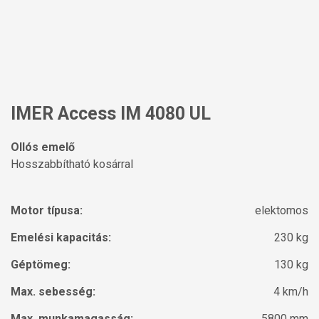
IMER Access IM 4080 UL
Ollós emelő
Hosszabbítható kosárral
Motor típusa:
elektomos
Emelési kapacitás:
230 kg
Géptömeg:
130 kg
Max. sebesség:
4 km/h
Max. munkamagasság:
5800 mm