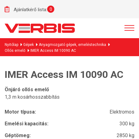
0
Ajánlatkérő lista:
Nyitólap
Gépek
Anyagmozgató gépek, emeléstechnika
Ollós emelő
IMER Access IM 10090 AC
IMER Access IM 10090 AC
Önjáró ollós emelő
1,3 m kosárhosszabbítás
Motor típusa:
Elektromos
Emelési kapacitás:
300 kg
Géptömeg:
2850 kg