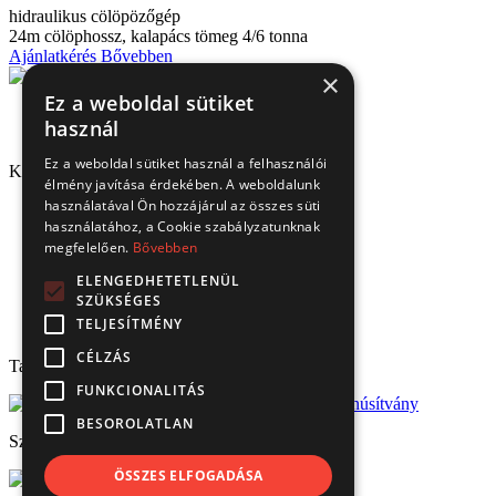
hidraulikus cölöpözőgép
24m cölöphossz, kalapács tömeg 4/6 tonna
Ajánlatkérés
Bővebben
×
Ez a weboldal sütiket
használ
Ez a weboldal sütiket használ a felhasználói
Kapcsolat
élmény javítása érdekében. A weboldalunk
használatával Ön hozzájárul az összes süti
1151 Budapest, Mélyfúró u. 2/E.
használatához, a Cookie szabályzatunknak
3070 Bátonyterenye, Ózdi út 15.
megfelelően.
Bővebben
8693 Lengyeltóti, Fonyódi u. 10.
4220 Hajdúböszörmény, Bánság Tér 8.
ELENGEDHETETLENÜL
6000 Kecskemét, Budai út 137.
SZÜKSÉGES
Tel.: (+36) 1 306 3770
TELJESÍTMÉNY
Email: verbis@verbis.hu
CÉLZÁS
Tanúsítványaink
FUNKCIONALITÁS
BESOROLATLAN
Széchenyi 2020
ÖSSZES ELFOGADÁSA