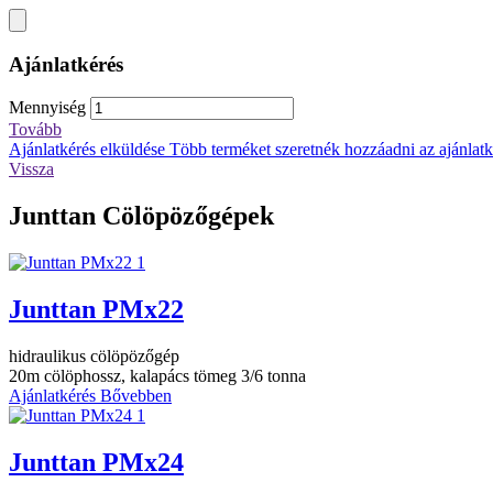
Ajánlatkérés
Mennyiség
Tovább
Ajánlatkérés elküldése
Több terméket szeretnék hozzáadni az ajánlatké
Vissza
Junttan Cölöpözőgépek
Junttan PMx22
hidraulikus cölöpözőgép
20m cölöphossz, kalapács tömeg 3/6 tonna
Ajánlatkérés
Bővebben
Junttan PMx24