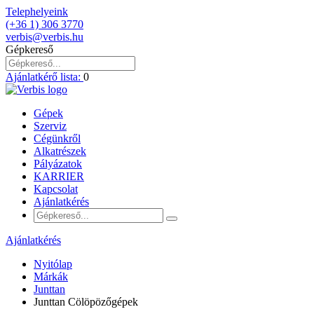
Telephelyeink
(+36 1) 306 3770
verbis@verbis.hu
Gépkereső
Ajánlatkérő lista:
0
Gépek
Szerviz
Cégünkről
Alkatrészek
Pályázatok
KARRIER
Kapcsolat
Ajánlatkérés
Ajánlatkérés
Nyitólap
Márkák
Junttan
Junttan Cölöpözőgépek