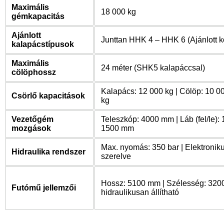
Maximális
18 000 kg
gémkapacitás
Ajánlott
Junttan HHK 4 – HHK 6 (Ajánlott k
kalapácstípusok
Maximális
24 méter (SHK5 kalapáccsal)
cölöphossz
Kalapács: 12 000 kg | Cölöp: 10 0
Csörlő kapacitások
kg
Vezetőgém
Teleszkóp: 4000 mm | Láb (fel/le):
mozgások
1500 mm
Max. nyomás: 350 bar | Elektronik
Hidraulika rendszer
szerelve
Hossz: 5100 mm | Szélesség: 320
Futómű jellemzői
hidraulikusan állítható