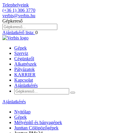
Telephelyeink
(+36 1) 306 3770
verbis@verbis.hu
Gépkereső
Ajánlatkérő lista:
0
Gépek
Szerviz
Cégünkről
Alkatrészek
Pályázatok
KARRIER
Kapcsolat
Ajánlatkérés
Ajánlatkérés
Nyitólap
Gépek
Mélyépítő és bányagépek
Junttan Cölöpözőgépek