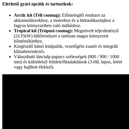
Elérhető gyári opciók és tartozékok:
Arctic kit (Téli csomag):
Előmelegítő rendszer az
akkumulátorokhoz, a motorhoz és a hidraulikaolajhoz a
fagyos környezetben való indításhoz.
Tropical kit (Trópusi csomag):
Megnövelt teljesítményű
(2x35kW) hűtőrendszer a tartósan magas környezeti
hőmérséklethez.
Kiegészítő hátsó letalpalók, vezetőgém zsanér és integrált
klímaberendezés.
Választható lánctalp-papucs szélességek (800 / 900 / 1000
mm) és különböző felületi/élkialakítások (3-élű, lapos, letört
vagy hajlított élekkel).