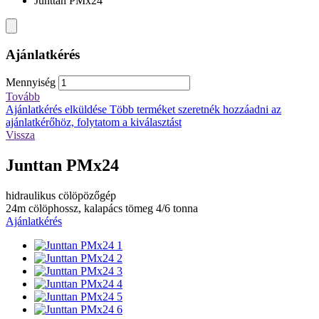
Junttan PMx24
Ajánlatkérés
Mennyiség
Tovább
Ajánlatkérés elküldése
Több terméket szeretnék hozzáadni az
ajánlatkérőhöz, folytatom a kiválasztást
Vissza
Junttan PMx24
hidraulikus cölöpözőgép
24m cölöphossz, kalapács tömeg 4/6 tonna
Ajánlatkérés