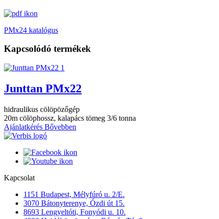
PMx24 katalógus
Kapcsolódó termékek
Junttan PMx22
hidraulikus cölöpözőgép
20m cölöphossz, kalapács tömeg 3/6 tonna
Ajánlatkérés
Bővebben
Kapcsolat
1151 Budapest, Mélyfúró u. 2/E.
3070 Bátonyterenye, Ózdi út 15.
8693 Lengyeltóti, Fonyódi u. 10.