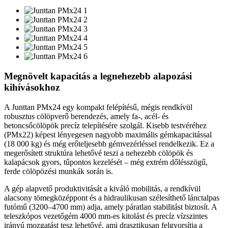
Megnövelt kapacitás a legnehezebb alapozási
kihívásokhoz
A Junttan PMx24 egy kompakt felépítésű, mégis rendkívül
robusztus cölöpverő berendezés, amely fa-, acél- és
betoncsőcölöpök precíz telepítésére szolgál. Kisebb testvéréhez
(PMx22) képest lényegesen nagyobb maximális gémkapacitással
(18 000 kg) és még erőteljesebb gémvezérléssel rendelkezik. Ez a
megerősített struktúra lehetővé teszi a nehezebb cölöpök és
kalapácsok gyors, tűpontos kezelését – még extrém dőlésszögű,
ferde cölöpözési munkák során is.
A gép alapvető produktivitását a kiváló mobilitás, a rendkívül
alacsony tömegközéppont és a hidraulikusan szélesíthető lánctalpas
futómű (3200–4700 mm) adja, amely páratlan stabilitást biztosít. A
teleszkópos vezetőgém 4000 mm-es kitolást és precíz vízszintes
irányú mozgatást tesz lehetővé, ami drasztikusan felgyorsítja a