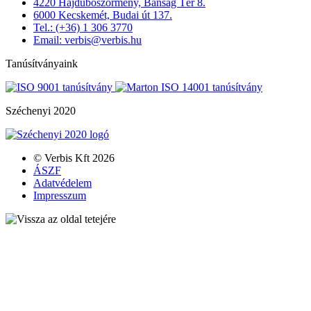
4220 Hajdúböszörmény, Bánság Tér 8.
6000 Kecskemét, Budai út 137.
Tel.: (+36) 1 306 3770
Email: verbis@verbis.hu
Tanúsítványaink
Széchenyi 2020
© Verbis Kft 2026
ÁSZF
Adatvédelem
Impresszum