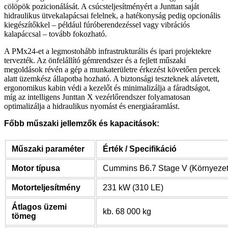
cölöpök pozicionálását. A csúcsteljesítményért a Junttan saját
hidraulikus ütvekalapácsai felelnek, a hatékonyság pedig opcionális
kiegészítőkkel – például fúróberendezéssel vagy vibrációs
kalapáccsal – tovább fokozható.
A PMx24-et a legmostohább infrastrukturális és ipari projektekre
tervezték. Az önfelállító gémrendszer és a fejlett műszaki
megoldások révén a gép a munkaterületre érkezést követően percek
alatt üzemkész állapotba hozható. A biztonsági teszteknek alávetett,
ergonomikus kabin védi a kezelőt és minimalizálja a fáradtságot,
míg az intelligens Junttan X vezérlőrendszer folyamatosan
optimalizálja a hidraulikus nyomást és energiaáramlást.
Főbb műszaki jellemzők és kapacitások:
Műszaki paraméter
Érték / Specifikáció
Motor típusa
Cummins B6.7 Stage V (Környezet
Motorteljesítmény
231 kW (310 LE)
Átlagos üzemi
kb. 68 000 kg
tömeg