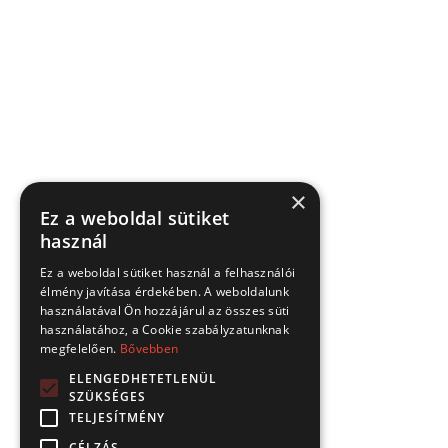
×
Ez a weboldal sütiket
használ
Ez a weboldal sütiket használ a felhasználói
élmény javítása érdekében. A weboldalunk
használatával Ön hozzájárul az összes süti
használatához, a Cookie szabályzatunknak
megfelelően.
Bővebben
ELENGEDHETETLENÜL
SZÜKSÉGES
TELJESÍTMÉNY
CÉLZÁS